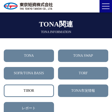
TONA関連
TONA INFORMATION
TONA
TONA SWAP
SOFR/TONA BASIS
TORF
TIBOR
TONA市況情報
レポート