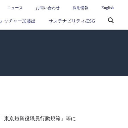
ニュース
お問い合わせ
採用情報
English
ォッチャー加藤出
サステナビリティ/ESG
サ
イ
ト
内
検
索
「東京短資役職員行動規範」等に