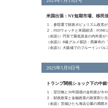
2025年7月15日号
米国出張：NY短期市場、移民
１．参院選で財政ポピュリズム政党が
２．FEDウォッチと米国経済：FOM
（余談1）円安で最低賃金の内外差
（余談2）B級グルメ探訪：西麻布
（余談3）大阪城でのブルーインパル
2025年5月9日号
トランプ関税ショック下の中銀
１．翌日物と30年国債の金利差が今
２．財政政策と金融政策の政策割り当
（余談）茨城ひたち海浜公園の満開ネ