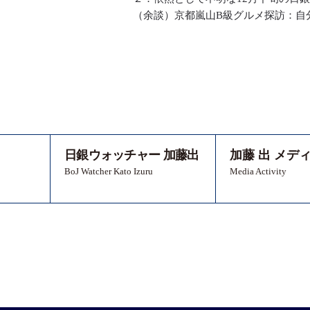
（余談）京都嵐山B級グルメ探訪：自
日銀ウォッチャー 加藤出
加藤 出 メデ
BoJ Watcher Kato Izuru
Media Activity