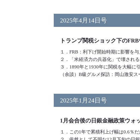
2025年4月14日号
トランプ関税ショック下のFRB
１．FRB：利下げ開始時期に影響を
２．「米経済力の兵器化」で壊される
３．1890年と1930年に関税を大
（余談）B級グルメ探訪：岡山激安ス
2025年1月24日号
1月会合後の日銀金融政策ウォ
１．この1年で累積利上げ幅は0.6％
２．依然として不明な12月下旬の日