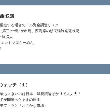
強制送還
躍進する場合のドル資金調達リスク
Cに第三の“鳥”が出現、西海岸の移民強制送還状況
が一層拡大
の「エントツ屋らーめん」
ス
ウォッチ（１）
や最も大きいのは日本：減税議論ばかりで大丈夫？
てが間違ったままの日本
モフィラと「おさかな市場」