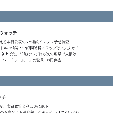
ウォッチ
与える本日公表のNY連銀インフレ予想調査
ドルの信認：中銀間通貨スワップは大丈夫か？
幅に引き上げた共和党はいずれも次の選挙で大惨敗
ーパー「ラ・ムー」の驚異198円弁当
ッチ
だが、実質政策金利は逆に低下
銀の過度なハト派姿勢、今後も分かりにくい恐れ