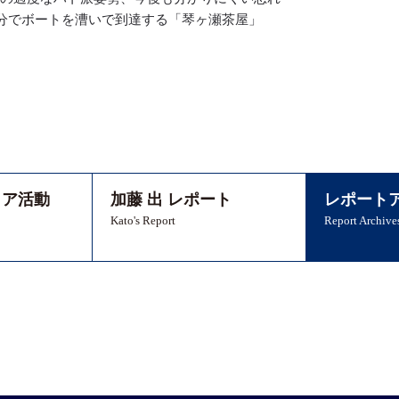
分でボートを漕いで到達する「琴ヶ瀬茶屋」
ィア活動
加藤 出 レポート
レポート
Kato's Report
Report Archive