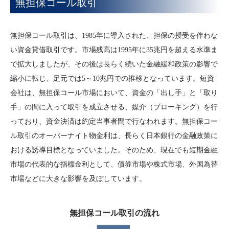
無担保コール取引
無担保コール取引は、1985年に導入された、担保の授受を伴わな
い資金貸借取引です。市場残高は1995年に35兆円を超える水準ま
で拡大しましたが、その後は長らく続いた金融緩和政策の影響で
縮小に転じ、足元では5～10兆円での推移となっています。短資
会社は、無担保コール市場において、資金の「出し手」と「取り
手」の間に入って取引を成立させる、媒介（ブローキング）を行
っており、資金決済は約定当事者間で行なわれます。無担保コー
ル取引のオーバーナイト物金利は、長らく日本銀行の金融政策に
おける誘導目標となっていました。そのため、現在でも短期金融
市場の代表的な指標金利として、債券市場や株式市場、外国為替
市場などに大きな影響を及ぼしています。
無担保コール取引の流れ