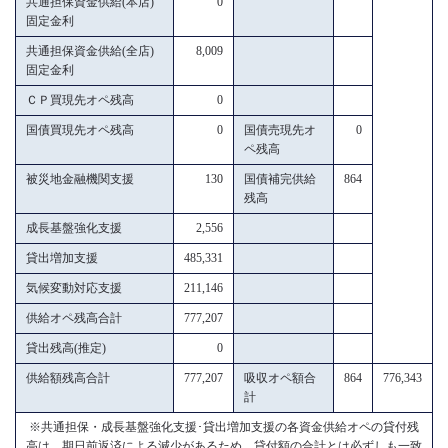
共通担保資金供給(本店)
0
固定金利
共通担保資金供給(全店)
8,009
固定金利
ＣＰ買現先オペ残高
0
国債買現先オペ残高
0
国債売現先オ
0
ペ残高
被災地金融機関支援
130
国債補完供給
864
残高
成長基盤強化支援
2,556
貸出増加支援
485,331
気候変動対応支援
211,146
供給オペ残高合計
777,207
貸出残高(推定)
0
供給額残高合計
777,207
吸収オペ額合
864
776,343
計
※共通担保・成長基盤強化支援･貸出増加支援の各資金供給オペの貸付残
高は、期日前返済による減少があるため、貸付額の合計とは必ずしも一致