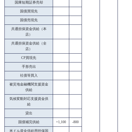
国庫短期証券売却
国債買現先
国債売現先
共通担保資金供給（本
店）
共通担保資金供給（全
店）
CP買現先
手形売出
社債等買入
被災地金融機関支援資金
供給
気候変動対応支援資金供
給
貸出
国債補完供給
+1,100
-800
米ドル資金供給用担保国