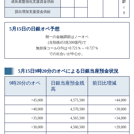
成長基盤強化支援資金供給
計
±
貸出増加支援資金供給
0
5月15日の日銀オペ予想
朝一の金融調節はノーオペ
(当預残453兆500億円)で
無担保コールO/Nは+0.721％～+0.727％
での出合いが中心か。
5月15日9時20分のオペによる日銀当座預金状況
9時20分のオペ
日銀当座預金残
前日比増減
高
+45,000
4,575,500
+44,000
+40,000
4,570,500
+39,000
+35,000
4,565,500
+34,000
+30,000
4,560,500
+29,000