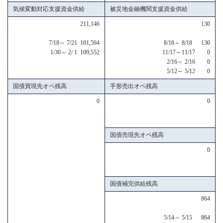
気候変動対応支援資金供給
被災地金融機関支援資金供給
211,146
130
7/18～ 7/21 101,594
8/18～ 8/18 130
1/30～ 2/ 1 109,552
11/17～11/17 0
2/16～ 2/16 0
5/12～ 5/12 0
国債買現先オペ残高
手形売出オペ残高
0
0
国債売現先オペ残高
0
国債補完供給残高
864
5/14～ 5/15 864