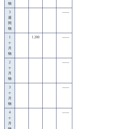
物
3
------
週
間
物
1
1.200
------
ヶ
月
物
2
------
ヶ
月
物
3
------
ヶ
月
物
4
------
ヶ
月
物