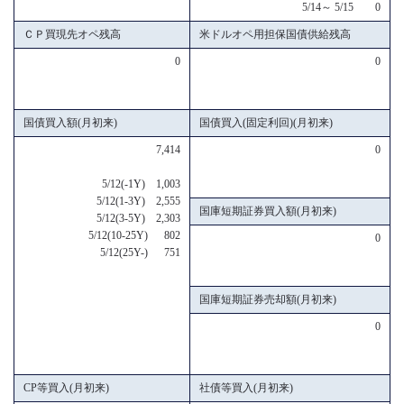
5/14～ 5/15 0
ＣＰ買現先オペ残高
米ドルオペ用担保国債供給残高
0
0
国債買入額(月初来)
国債買入(固定利回)(月初来)
7,414
0
5/12(-1Y) 1,003
5/12(1-3Y) 2,555
国庫短期証券買入額(月初来)
5/12(3-5Y) 2,303
5/12(10-25Y) 802
0
5/12(25Y-) 751
国庫短期証券売却額(月初来)
0
CP等買入(月初来)
社債等買入(月初来)