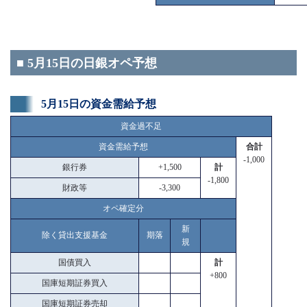
■ 5月15日の日銀オペ予想
5月15日の資金需給予想
資金過不足
資金需給予想
合計
-1,000
銀行券
+1,500
計
-1,800
財政等
-3,300
オペ確定分
新
除く貸出支援基金
期落
規
国債買入
計
+800
国庫短期証券買入
国庫短期証券売却