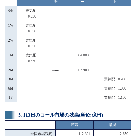
発
ー
ト
S/N
売気配
+0.650
1W
売気配
+0.650
2W
売気配
+0.650
1M
売気配
------
+0.900000
+0.650
2M
------
+0.999000
3M
------
------
買気配 +0.900
6M
買気配 +1.000
1Y
買気配 +1.150
5月13日のコール市場の残高(単位:億円)
残高
増減
全国市場残高
112,804
+2,650