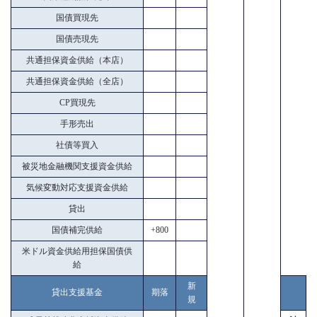
国債買現先
国債売現先
共通担保資金供給（本店）
共通担保資金供給（全店）
CP買現先
手形売出
社債等買入
被災地金融機関支援資金供給
気候変動対応支援資金供給
貸出
国債補完供給
+800
米ドル資金供給用担保国債供
給
新
貸出支援基金
期落
規