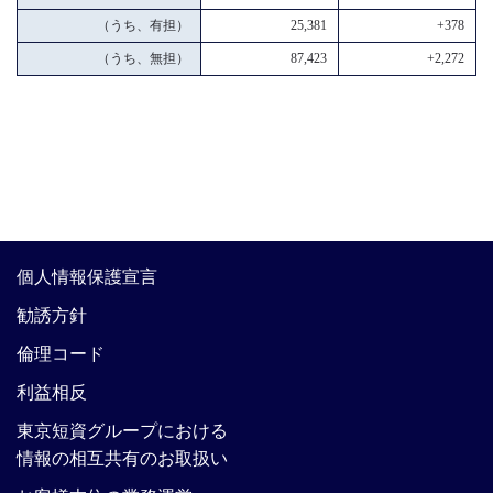
（うち、有担）
25,381
+378
（うち、無担）
87,423
+2,272
個人情報保護宣言
勧誘方針
倫理コード
利益相反
東京短資グループにおける
情報の相互共有のお取扱い