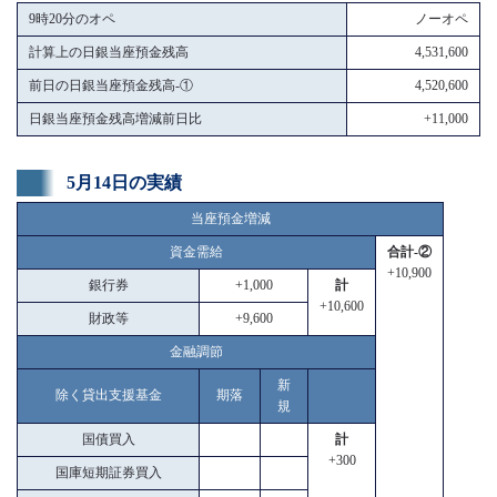
9時20分のオペ
ノーオペ
計算上の日銀当座預金残高
4,531,600
前日の日銀当座預金残高-①
4,520,600
日銀当座預金残高増減前日比
+11,000
5月14日の実績
当座預金増減
資金需給
合計-②
+10,900
銀行券
+1,000
計
+10,600
財政等
+9,600
金融調節
新
除く貸出支援基金
期落
規
国債買入
計
+300
国庫短期証券買入