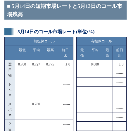
■ 5月14日の短期市場レートと5月13日のコール市
場残高
5月14日のコール市場レート(単位:%)
無担保コール
有担保コール
最低
平均
最高
前日
最
平均
最
前日
比
低
高
比
翌
0.700
0.727
0.775
± 0
0.680
± 0
日
------
物
------
ト
------
ム
------
ネ
------
ス
0.780
------
------
ポ
ネ
------
2
------
------
日