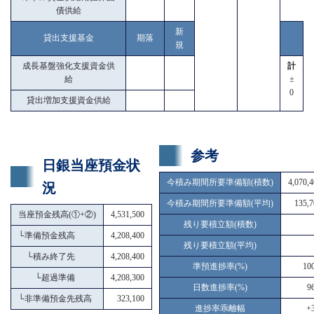
債供給
新
貸出支援基金
期落
規
成長基盤強化支援資金供
計
給
±
0
貸出増加支援資金供給
参考
日銀当座預金状
今積み期間所要準備額(積数)
4,070,
況
今積み期間所要準備額(平均)
135,7
当座預金残高(①+②)
4,531,500
残り要積立額(積数)
└
準備預金残高
4,208,400
残り要積立額(平均)
└
積み終了先
4,208,400
準預進捗率(%)
10
└
超過準備
4,208,300
日数進捗率(%)
9
└
非準備預金先残高
323,100
進捗率乖離幅
+3