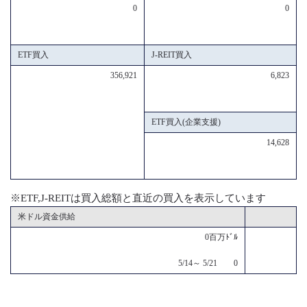
0
0
ETF買入
J-REIT買入
356,921
6,823
ETF買入(企業支援)
14,628
※ETF,J-REITは買入総額と直近の買入を表示しています
米ドル資金供給
0百万ﾄﾞﾙ
5/14～ 5/21 0