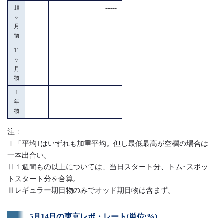
10
------
ヶ
月
物
11
------
ヶ
月
物
1
------
年
物
注：
Ⅰ「平均｣はいずれも加重平均。但し最低最高が空欄の場合は
一本出合い。
Ⅱ１週間もの以上については、当日スタート分、トム･スポッ
トスタート分を合算。
Ⅲレギュラー期日物のみでオッド期日物は含まず。
5月14日の東京レポ・レート(単位:%)