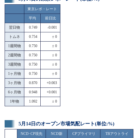
東京レポ・レート
平均
前日比
翌日物
0.749
-0.001
トムネ
0.754
± 0
1週間物
0.750
± 0
2週間物
0.750
± 0
3週間物
0.750
± 0
1ヶ月物
0.750
± 0
3ヶ月物
0.870
+0.003
6ヶ月物
0.948
+0.001
1年物
1.092
± 0
5月14日のオープン市場気配レート(単位:%)
NCD･CP現先
NCD新
CPプライマリ
TBアウトライ