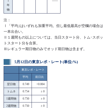
1
------
年
物
注：
Ⅰ「平均｣はいずれも加重平均。但し最低最高が空欄の場合は
一本出合い。
Ⅱ１週間もの以上については、当日スタート分、トム･スポッ
トスタート分を合算。
Ⅲレギュラー期日物のみでオッド期日物は含まず。
5月12日の東京レポ・レート(単位:%)
東京レポ・レート
平均
前日比
翌日物
0.749
+0.004
トムネ
0.754
± 0
1週間物
0.750
± 0
2週間物
0.750
± 0