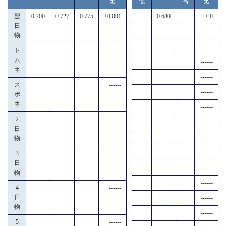
比
低
高
比
翌
0.700
0.727
0.775
+0.001
0.680
± 0
日
------
物
------
ト
------
ム
------
ネ
------
ス
------
------
ポ
ネ
------
2
------
------
日
------
物
------
3
------
日
------
物
------
4
------
日
------
物
------
5
------