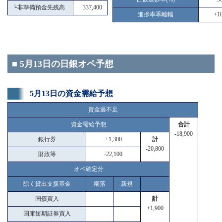
└
非準備預金先残高
337,400
進捗率乖離幅
+10
■ 5月13日の日銀オペ予想
5月13日の資金需給予想
資金過不足
資金需給予想
合計
-18,900
銀行券
+1,300
計
-20,800
財政等
-22,100
オペ確定分
除く貸出支援基金
期落
新規
国債買入
計
+1,900
国庫短期証券買入