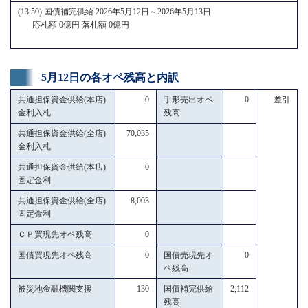
(13:50) 国債補完供給 2026年5月12日～2026年5月13日
応札額 0億円 落札額 0億円
5月12日の各オペ残高と内訳
共通担保資金供給(本店)
0
手形売出オペ
0
差引
金利入札
残高
共通担保資金供給(全店)
70,035
金利入札
共通担保資金供給(本店)
0
固定金利
共通担保資金供給(全店)
8,003
固定金利
ＣＰ買現先オペ残高
0
国債買現先オペ残高
0
国債売現先オ
0
ペ残高
被災地金融機関支援
130
国債補完供給
2,112
残高