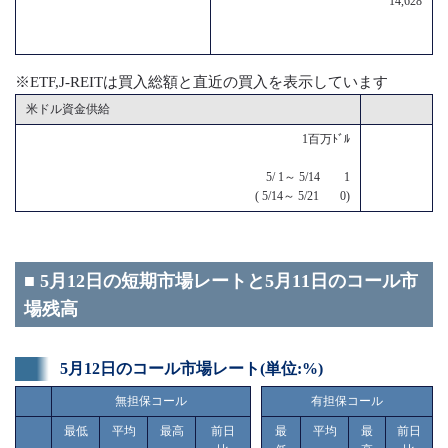
14,628
※ETF,J-REITは買入総額と直近の買入を表示しています
米ドル資金供給
1百万ﾄﾞﾙ
5/ 1～ 5/14 1
( 5/14～ 5/21 0)
■ 5月12日の短期市場レートと5月11日のコール市
場残高
5月12日のコール市場レート(単位:%)
無担保コール
有担保コール
最低
平均
最高
前日
最
平均
最
前日