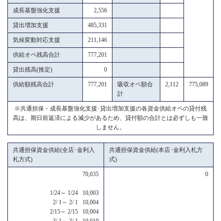
成長基盤強化支援
2,556
貸出増加支援
485,331
気候変動対応支援
211,146
供給オペ残高合計
777,201
貸出残高(推定)
0
供給額残高合計
777,201
吸収オペ額合
2,112
775,089
計
※共通担保・成長基盤強化支援･貸出増加支援の各資金供給オペの貸付残
高は、期日前返済による減少があるため、貸付額の合計とは必ずしも一致
しません。
共通担保資金供給(全店･金利入
共通担保資金供給(本店･金利入札方
札方式)
式)
70,035
0
1/24～ 1/24 10,003
2/ 1～ 2/ 1 10,004
2/15～ 2/15 10,004
3/ 1～ 3/ 1 10,010