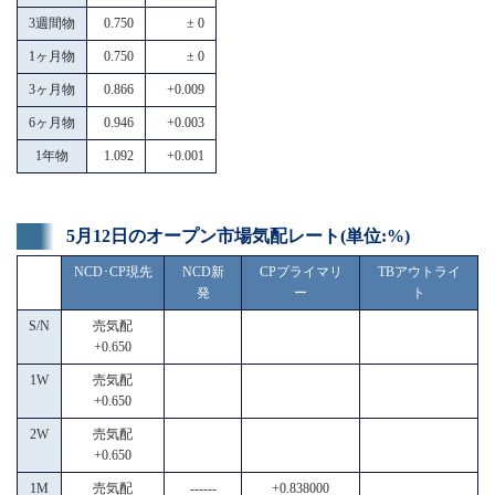
3週間物
0.750
± 0
1ヶ月物
0.750
± 0
3ヶ月物
0.866
+0.009
6ヶ月物
0.946
+0.003
1年物
1.092
+0.001
5月12日のオープン市場気配レート(単位:%)
NCD･CP現先
NCD新
CPプライマリ
TBアウトライ
発
ー
ト
S/N
売気配
+0.650
1W
売気配
+0.650
2W
売気配
+0.650
1M
売気配
------
+0.838000