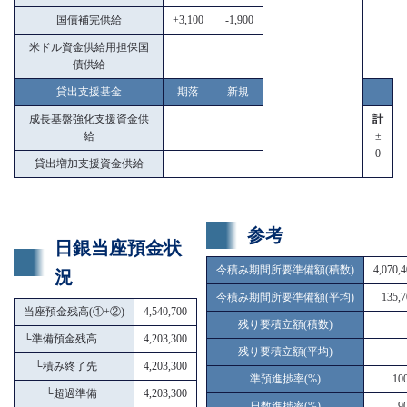
国債補完供給
+3,100
-1,900
米ドル資金供給用担保国
債供給
貸出支援基金
期落
新規
成長基盤強化支援資金供
計
給
±
0
貸出増加支援資金供給
参考
日銀当座預金状
今積み期間所要準備額(積数)
4,070,
況
今積み期間所要準備額(平均)
135,7
当座預金残高(①+②)
4,540,700
残り要積立額(積数)
└
準備預金残高
4,203,300
残り要積立額(平均)
└
積み終了先
4,203,300
準預進捗率(%)
10
└
超過準備
4,203,300
日数進捗率(%)
9