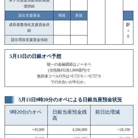
米ドル資金供給用担保国
債供給
貸出支援基金
期落
新規
成長基盤強化支援資金供
計
給
±
0
貸出増加支援資金供給
5月13日の日銀オペ予想
朝一の金融調節はノーオペ
(当預残452兆1,800億円)で
無担保コールO/Nは+0.721％～+0.727％
での出合いが中心か。
5月13日9時20分のオペによる日銀当座預金状況
9時20分のオペ
日銀当座預金残
前日比増減
高
+45,000
4,566,800
+26,100