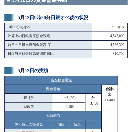
■ 5月12日の資金需給実績
5月12日9時20分日銀オペ後の状況
9時20分のオペ
ノーオペ
計算上の日銀当座預金残高
4,547,000
前日の日銀当座預金残高-①
4,536,300
日銀当座預金残高増減前日比
+10,700
5月12日の実績
当座預金増減
資金需給
合計-
②
銀行券
+2,100
計
+4,400
-3,400
財政等
-5,500
金融調節
除く貸出支援基金
期落
新規