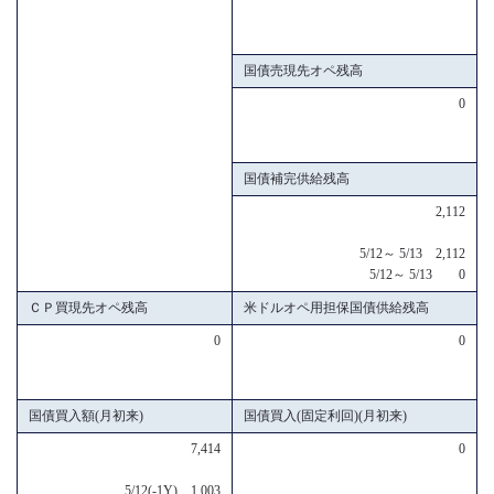
国債売現先オペ残高
0
国債補完供給残高
2,112
5/12～ 5/13 2,112
5/12～ 5/13 0
ＣＰ買現先オペ残高
米ドルオペ用担保国債供給残高
0
0
国債買入額(月初来)
国債買入(固定利回)(月初来)
7,414
0
5/12(-1Y) 1,003