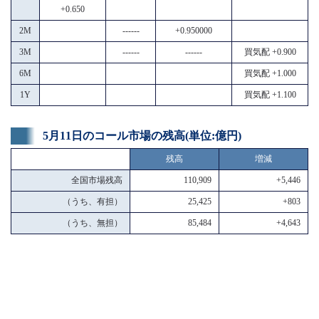
+0.650
2M
------
+0.950000
3M
------
------
買気配 +0.900
6M
買気配 +1.000
1Y
買気配 +1.100
5月11日のコール市場の残高(単位:億円)
残高
増減
全国市場残高
110,909
+5,446
（うち、有担）
25,425
+803
（うち、無担）
85,484
+4,643