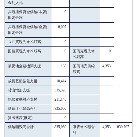
金利入札
共通担保資金供給(本店)
0
固定金利
共通担保資金供給(全店)
8,007
固定金利
ＣＰ買現先オペ残高
0
国債買現先オペ残高
0
国債売現先オ
0
ペ残高
被災地金融機関支援
130
国債補完供給
4,353
残高
成長基盤強化支援
10,414
貸出増加支援
535,328
気候変動対応支援
211,146
供給オペ残高合計
835,060
貸出残高(推定)
0
供給額残高合計
835,060
吸収オペ額合
4,353
830,707
計