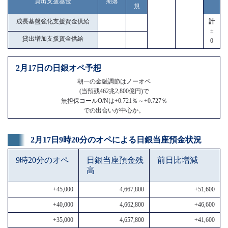
貸出支援基金
期落
規
成長基盤強化支援資金供給
計
±
貸出増加支援資金供給
0
2月17日の日銀オペ予想
朝一の金融調節はノーオペ
(当預残462兆2,800億円)で
無担保コールO/Nは+0.721％～+0.727％
での出合いが中心か。
2月17日9時20分のオペによる日銀当座預金状況
9時20分のオペ
日銀当座預金残
前日比増減
高
+45,000
4,667,800
+51,600
+40,000
4,662,800
+46,600
+35,000
4,657,800
+41,600