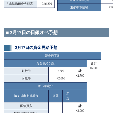
└
非準備預金先残高
346,200
進捗率乖離幅
+79
■ 2月17日の日銀オペ予想
2月17日の資金需給予想
資金過不足
資金需給予想
合計
+6,600
銀行券
+700
計
+2,700
財政等
+2,000
オペ確定分
新
除く貸出支援基金
期落
規
国債買入
計
+3,900