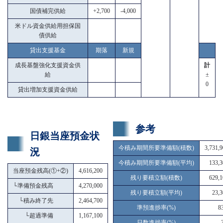
国債補完供給
+2,700
-4,000
米ドル資金供給用担保国
債供給
貸出支援基金
期落
新規
成長基盤強化支援資金供
計
給
±
0
貸出増加支援資金供給
参考
日銀当座預金状
今積み期間所要準備額(積数)
3,731,
況
今積み期間所要準備額(平均)
133,3
当座預金残高(①+②)
4,616,200
残り要積立額(積数)
629,1
└
準備預金残高
4,270,000
残り要積立額(平均)
23,3
└
積み終了先
2,464,700
準預進捗率(%)
8
└
超過準備
1,167,100
日数進捗率(%)