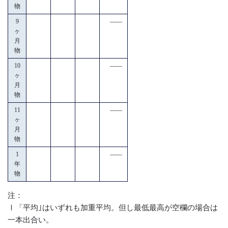
物
9
------
ヶ
月
物
10
------
ヶ
月
物
11
------
ヶ
月
物
1
------
年
物
注：
Ⅰ「平均｣はいずれも加重平均。但し最低最高が空欄の場合は
一本出合い。