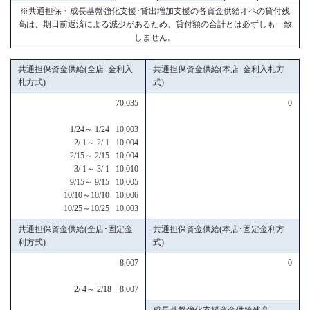
※共通担保・成長基盤強化支援･貸出増加支援の各資金供給オペの貸付残
高は、期日前返済による減少があるため、貸付額の合計とは必ずしも一致
しません。
共通担保資金供給(全店･金利入
共通担保資金供給(本店･金利入札方
札方式)
式)
70,035
0
1/24～ 1/24 10,003
2/ 1～ 2/ 1 10,004
2/15～ 2/15 10,004
3/ 1～ 3/ 1 10,010
9/15～ 9/15 10,005
10/10～10/10 10,006
10/25～10/25 10,003
共通担保資金供給(全店･固定金
共通担保資金供給(本店･固定金利方
利方式)
式)
8,007
0
2/ 4～ 2/18 8,007
成長基盤強化支援資金供給残高