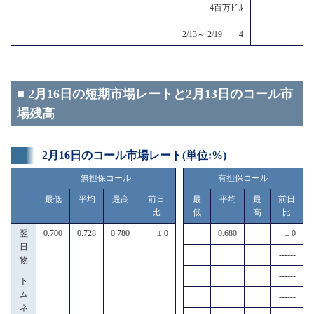
4百万ﾄﾞﾙ
2/13～ 2/19 4
■ 2月16日の短期市場レートと2月13日のコール市
場残高
2月16日のコール市場レート(単位:%)
無担保コール
有担保コール
最低
平均
最高
前日
最
平均
最
前日
比
低
高
比
翌
0.700
0.728
0.780
± 0
0.680
± 0
日
------
物
------
ト
------
ム
------
ネ