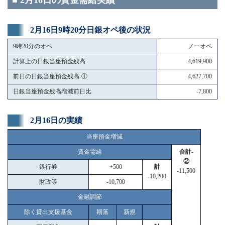
■ 2月16日の資金需給実績
2月16日9時20分日銀オペ後の状況
9時20分のオペ
ノーオペ
計算上の日銀当座預金残高
4,619,900
前日の日銀当座預金残高-①
4,627,700
日銀当座預金残高増減前日比
-7,800
2月16日の実績
当座預金増減
資金需給
合計-
②
銀行券
+500
計
-11,500
-10,200
財政等
-10,700
金融調節
除く貸出支援基金
期落
新規