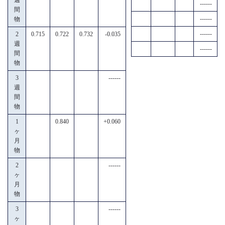
------
間
------
物
------
2
0.715
0.722
0.732
-0.035
週
------
間
物
3
------
週
間
物
1
0.840
+0.060
ヶ
月
物
2
------
ヶ
月
物
3
------
ヶ