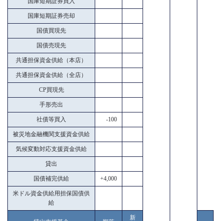
国庫短期証券買入
国庫短期証券売却
国債買現先
国債売現先
共通担保資金供給（本店）
共通担保資金供給（全店）
CP買現先
手形売出
社債等買入
-100
被災地金融機関支援資金供給
気候変動対応支援資金供給
貸出
国債補完供給
+4,000
米ドル資金供給用担保国債供
給
新