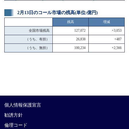
2月13日のコール市場の残高(単位:億円)
残高
増減
全国市場残高
127,072
+3,053
（うち、有担）
26,838
+487
（うち、無担）
100,234
+2,566
個人情報保護宣言
勧誘方針
倫理コード