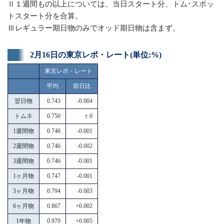
Ⅱ１週間もの以上については、当日スタート分、トム･スポッ
トスタート分を合算。
Ⅲレギュラー期日物のみでオッド期日物は含まず。
2月16日の東京レポ・レート(単位:%)
東京レポ・レート
平均
前日比
翌日物
0.743
-0.004
トムネ
0.750
± 0
1週間物
0.746
-0.001
2週間物
0.746
-0.002
3週間物
0.746
-0.001
1ヶ月物
0.747
-0.001
3ヶ月物
0.794
-0.003
6ヶ月物
0.867
+0.002
1年物
0.979
+0.005