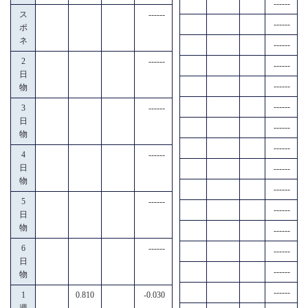
------
ス
------
------
ポ
ネ
------
2
------
------
日
------
物
------
3
------
日
------
物
------
4
------
日
------
物
------
5
------
------
日
物
------
6
------
------
日
------
物
------
1
0.810
-0.030
週