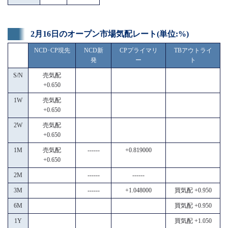
2月16日のオープン市場気配レート(単位:%)
NCD･CP現先
NCD新
CPプライマリ
TBアウトライ
発
ー
ト
S/N
売気配
+0.650
1W
売気配
+0.650
2W
売気配
+0.650
1M
売気配
------
+0.819000
+0.650
2M
------
------
3M
------
+1.048000
買気配 +0.950
6M
買気配 +0.950
1Y
買気配 +1.050