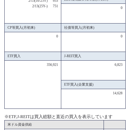
2/13(10-25Y) 953
2/13(25Y-) 751
0
CP等買入(月初来)
社債等買入(月初来)
0
0
ETF買入
J-REIT買入
356,921
6,823
ETF買入(企業支援)
14,628
※ETF,J-REITは買入総額と直近の買入を表示しています
米ドル資金供給