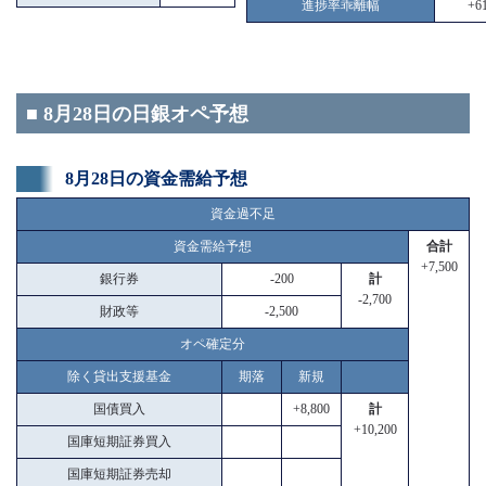
進捗率乖離幅
+61
■ 8月28日の日銀オペ予想
8月28日の資金需給予想
資金過不足
資金需給予想
合計
+7,500
銀行券
-200
計
-2,700
財政等
-2,500
オペ確定分
除く貸出支援基金
期落
新規
国債買入
+8,800
計
+10,200
国庫短期証券買入
国庫短期証券売却