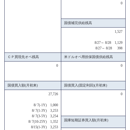
0
国債補完供給残高
1,527
8/27～ 8/28 1,129
8/27～ 8/28 398
ＣＰ買現先オペ残高
米ドルオペ用担保国債供給残高
0
0
国債買入額(月初来)
国債買入(固定利回)(月初来)
27,726
0
8/ 7(-1Y) 1,000
8/ 7(1-3Y) 3,253
8/ 7(3-5Y) 3,254
国庫短期証券買入額(月初来)
8/ 7(10-25Y) 1,352
8/15(1-3Y) 3,253