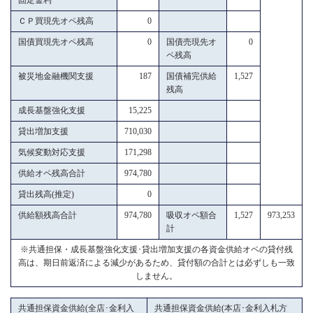
ＣＰ買現先オペ残高
0
国債買現先オペ残高
0
国債売現先オ
0
ペ残高
被災地金融機関支援
187
国債補完供給
1,527
残高
成長基盤強化支援
15,225
貸出増加支援
710,030
気候変動対応支援
171,298
供給オペ残高合計
974,780
貸出残高(推定)
0
供給額残高合計
974,780
吸収オペ額合
1,527
973,253
計
※共通担保・成長基盤強化支援･貸出増加支援の各資金供給オペの貸付残
高は、期日前返済による減少があるため、貸付額の合計とは必ずしも一致
しません。
共通担保資金供給(全店･金利入
共通担保資金供給(本店･金利入札方