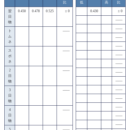
比
低
高
比
翌
0.450
0.478
0.525
± 0
0.430
± 0
日
------
物
------
ト
------
ム
------
ネ
------
ス
------
------
ポ
ネ
------
2
------
------
日
------
物
------
3
------
日
------
物
------
4
------
日
------
物
------
5
------