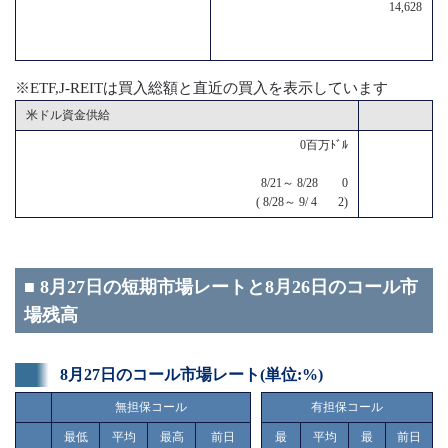
14,628
※ETF,J-REITは買入総額と直近の買入を表示しています
米ドル資金供給
0百万ﾄﾞﾙ
8/21～ 8/28 0
( 8/28～ 9/ 4 2)
■ 8月27日の短期市場レートと8月26日のコール市
場残高
8月27日のコール市場レート(単位:%)
無担保コール
有担保コール
最低
平均
最高
前日
最
平均
最
前日