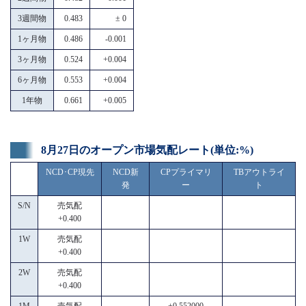
3週間物
0.483
± 0
1ヶ月物
0.486
-0.001
3ヶ月物
0.524
+0.004
6ヶ月物
0.553
+0.004
1年物
0.661
+0.005
8月27日のオープン市場気配レート(単位:%)
NCD･CP現先
NCD新
CPプライマリ
TBアウトライ
発
ー
ト
S/N
売気配
+0.400
1W
売気配
+0.400
2W
売気配
+0.400
1M
売気配
------
+0.552000