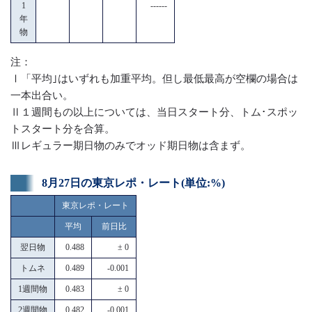
1
------
年
物
注：
Ⅰ「平均｣はいずれも加重平均。但し最低最高が空欄の場合は
一本出合い。
Ⅱ１週間もの以上については、当日スタート分、トム･スポッ
トスタート分を合算。
Ⅲレギュラー期日物のみでオッド期日物は含まず。
8月27日の東京レポ・レート(単位:%)
東京レポ・レート
平均
前日比
翌日物
0.488
± 0
トムネ
0.489
-0.001
1週間物
0.483
± 0
2週間物
0.482
-0.001