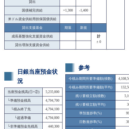
貸出
国債補完供給
+1,300
-1,400
米ドル資金供給用担保国債供給
貸出支援基金
期落
新規
成長基盤強化支援資金供給
計
± 0
貸出増加支援資金供給
参考
日銀当座預金状
今積み期間所要準備額(積数)
4,108,
況
今積み期間所要準備額(平均)
132,5
当座預金残高(①+②)
5,235,000
残り要積立額(積数)
5,
└
準備預金残高
4,794,700
残り要積立額(平均)
3
└
積み終了先
4,794,100
準預進捗率(%)
9
└
超過準備
4,794,000
日数進捗率(%)
3
└
非準備預金先残高
440,300