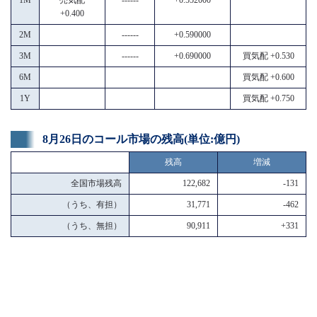
+0.400
2M
------
+0.590000
3M
------
+0.690000
買気配 +0.530
6M
買気配 +0.600
1Y
買気配 +0.750
8月26日のコール市場の残高(単位:億円)
残高
増減
全国市場残高
122,682
-131
（うち、有担）
31,771
-462
（うち、無担）
90,911
+331