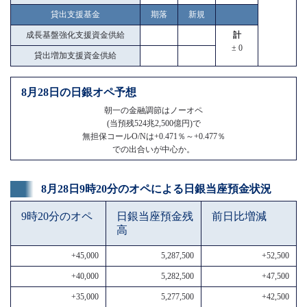
貸出支援基金
期落
新規
成長基盤強化支援資金供給
計
± 0
貸出増加支援資金供給
8月28日の日銀オペ予想
朝一の金融調節はノーオペ
(当預残524兆2,500億円)で
無担保コールO/Nは+0.471％～+0.477％
での出合いが中心か。
8月28日9時20分のオペによる日銀当座預金状況
9時20分のオペ
日銀当座預金残
前日比増減
高
+45,000
5,287,500
+52,500
+40,000
5,282,500
+47,500
+35,000
5,277,500
+42,500