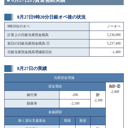
■ 8月27日の資金需給実績
8月27日9時20分日銀オペ後の状況
9時20分のオペ
ノーオペ
計算上の日銀当座預金残高
5,236,000
前日の日銀当座預金残高-①
5,237,400
日銀当座預金残高増減前日比
-1,400
8月27日の実績
当座預金増減
資金需給
合計-②
-2,400
銀行券
-200
計
-2,300
財政等
-2,100
金融調節
除く貸出支援基金
期落
新規