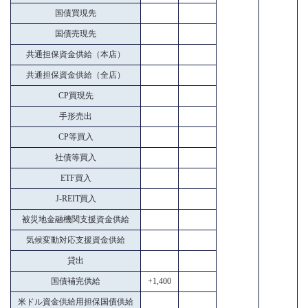
国債買現先
国債売現先
共通担保資金供給（本店）
共通担保資金供給（全店）
CP買現先
手形売出
CP等買入
社債等買入
ETF買入
J-REIT買入
被災地金融機関支援資金供給
気候変動対応支援資金供給
貸出
国債補完供給
+1,400
米ドル資金供給用担保国債供給