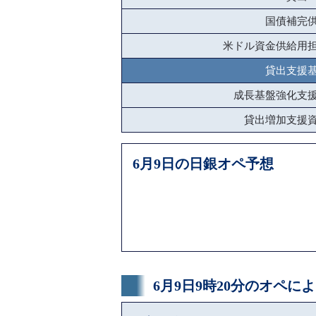
国債補完
米ドル資金供給用
貸出支援
成長基盤強化支
貸出増加支援
6月9日の日銀オペ予想
6月9日9時20分のオペ