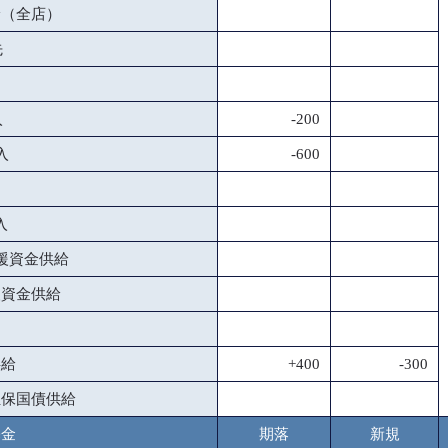
給（全店）
先
出
入
-200
入
-600
入
援資金供給
援資金供給
供給
+400
-300
担保国債供給
基金
期落
新規