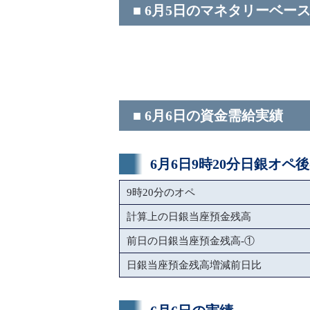
■ 6月5日のマネタリーベー
■ 6月6日の資金需給実績
6月6日9時20分日銀オペ
9時20分のオペ
計算上の日銀当座預金残高
前日の日銀当座預金残高-①
日銀当座預金残高増減前日比