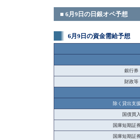
■ 6月9日の日銀オペ予想
6月9日の資金需給予想
銀行券
財政等
除く貸出支
国債買
国庫短期証
国庫短期証