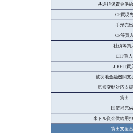
共通担保資金供
CP買現
手形売
CP等買
社債等買
ETF買入
J-REIT買
被災地金融機関支
気候変動対応支
貸出
国債補完
米ドル資金供給用
貸出支援