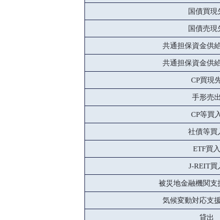
国債買現
国債売現
共通担保資金供
共通担保資金供
CP買現
手形売
CP等買
社債等買
ETF買
J-REIT
被災地金融機関支
気候変動対応支
貸出