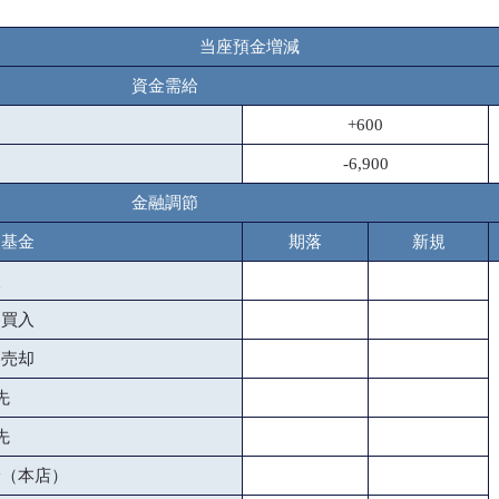
当座預金増減
資金需給
+600
-6,900
金融調節
援基金
期落
新規
入
券買入
券売却
先
先
給（本店）