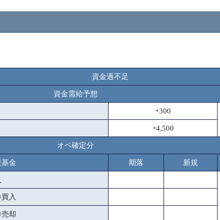
資金過不足
資金需給予想
+300
+4,500
オペ確定分
援基金
期落
新規
入
券買入
券売却