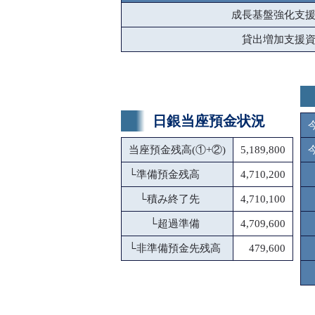
成長基盤強化支
貸出増加支援
日銀当座預金状況
当座預金残高(①+②)
5,189,800
└
準備預金残高
4,710,200
└
積み終了先
4,710,100
└
超過準備
4,709,600
└
非準備預金先残高
479,600