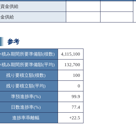
援資金供給
資金供給
参考
今積み期間所要準備額(積数)
4,115,100
今積み期間所要準備額(平均)
132,700
残り要積立額(積数)
100
残り要積立額(平均)
0
準預進捗率(%)
99.9
日数進捗率(%)
77.4
進捗率乖離幅
+22.5