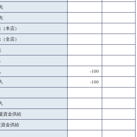
先
先
給（本店）
給（全店）
先
出
入
-100
入
-100
入
買入
援資金供給
援資金供給