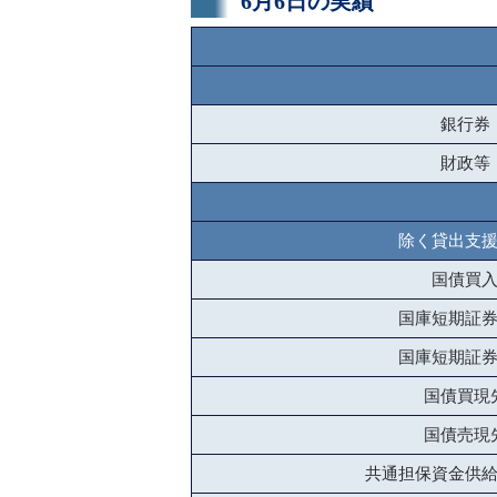
6月6日の実績
銀行券
財政等
除く貸出支
国債買
国庫短期証
国庫短期証
国債買現
国債売現
共通担保資金供