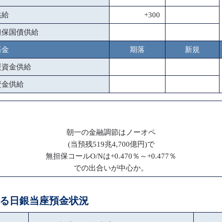
供給
+300
担保国債供給
基金
期落
新規
援資金供給
資金供給
朝一の金融調節はノーオペ
(当預残519兆4,700億円)で
無担保コールO/Nは+0.470％～+0.477％
での出合いが中心か。
による日銀当座預金状況