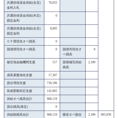
共通担保資金供給(全店)
70,035
金利入札
共通担保資金供給(本店)
0
固定金利
共通担保資金供給(全店)
8,005
固定金利
ＣＰ買現先オペ残高
0
国債買現先オペ残高
0
国債売現先オ
0
ペ残高
被災地金融機関支援
517
国債補完供給
2,189
残高
成長基盤強化支援
17,307
貸出増加支援
730,190
気候変動対応支援
142,065
供給オペ残高合計
968,119
貸出残高(推定)
0
供給額残高合計
968,119
吸収オペ額合
2,189
965,930