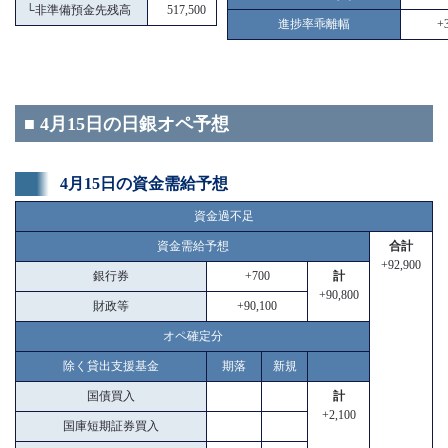
└
非準備預金先残高
517,500
進捗率乖離幅
+3
■ 4月15日の日銀オペ予想
4月15日の資金需給予想
資金過不足
資金需給予想
合計
+92,900
銀行券
+700
計
+90,800
財政等
+90,100
オペ確定分
除く貸出支援基金
期落
新規
国債買入
計
+2,100
国庫短期証券買入