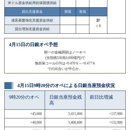
米ドル資金供給用担保国債供給
貸出支援基金
期落
新規
成長基盤強化支援資金供給
計
± 0
貸出増加支援資金供給
4月15日の日銀オペ予想
朝一の金融調節はノーオペ
(当預残536兆6,600億円)で
無担保コールO/Nは+0.470％～+0.477％
での出合いが中心か。
4月15日9時20分のオペによる日銀当座預金状況
9時20分のオペ
日銀当座預金残
前日比増減
高
+45,000
5,411,600
+137,900
+40,000
5,406,600
+132,900