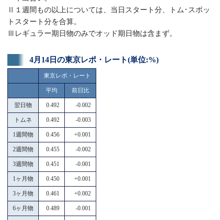
Ⅱ１週間もの以上については、当日スタート分、トム･スポッ
トスタート分を合算。
Ⅲレギュラー期日物のみでオッド期日物は含まず。
4月14日の東京レポ・レート(単位:%)
東京レポ・レート
平均
前日比
翌日物
0.492
-0.002
トムネ
0.492
-0.003
1週間物
0.456
+0.001
2週間物
0.455
-0.002
3週間物
0.451
-0.001
1ヶ月物
0.450
+0.001
3ヶ月物
0.461
+0.002
6ヶ月物
0.489
-0.001