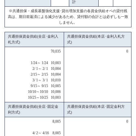
計
※共通担保・成長基盤強化支援･貸出増加支援の各資金供給オペの貸付残
高は、期日前返済による減少があるため、貸付額の合計とは必ずしも一致
しません。
共通担保資金供給(全店･金利入
共通担保資金供給(本店･金利入札方
札方式)
式)
70,035
0
1/24～ 1/24 10,003
2/ 1～ 2/ 1 10,004
2/15～ 2/15 10,004
3/ 1～ 3/ 1 10,010
9/15～ 9/15 10,005
10/10～10/10 10,006
10/25～10/25 10,003
共通担保資金供給(全店･固定金
共通担保資金供給(本店･固定金利方
利方式)
式)
8,005
0
4/ 2～ 4/16 8,005