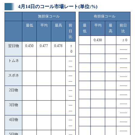
4月14日のコール市場レート(単位:%)
無担保コール
有担保コール
最低
平均
最高
前
最
平均
最
前日
日
低
高
比
比
0.430
± 0
翌日物
0.450
0.477
0.478
±
------
0
------
トムネ
---
---
------
スポネ
---
------
---
------
2日物
---
------
---
------
3日物
---
---
------
4日物
---
------
---
------
5日物
---