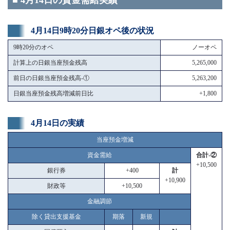
■ 4月14日の資金需給実績
4月14日9時20分日銀オペ後の状況
9時20分のオペ
ノーオペ
計算上の日銀当座預金残高
5,265,000
前日の日銀当座預金残高-①
5,263,200
日銀当座預金残高増減前日比
+1,800
4月14日の実績
当座預金増減
資金需給
合計-②
+10,500
銀行券
+400
計
+10,900
財政等
+10,500
金融調節
除く貸出支援基金
期落
新規