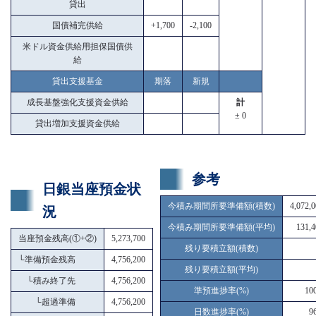
貸出
国債補完供給
+1,700
-2,100
米ドル資金供給用担保国債供
給
貸出支援基金
期落
新規
成長基盤強化支援資金供給
計
± 0
貸出増加支援資金供給
参考
日銀当座預金状
今積み期間所要準備額(積数)
4,072,
況
今積み期間所要準備額(平均)
131,4
当座預金残高(①+②)
5,273,700
残り要積立額(積数)
└
準備預金残高
4,756,200
残り要積立額(平均)
└
積み終了先
4,756,200
準預進捗率(%)
10
└
超過準備
4,756,200
日数進捗率(%)
9