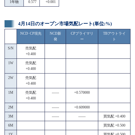
1年物
0.577
+0.001
4月14日のオープン市場気配レート(単位:%)
NCD･CP現先
NCD新
CPプライマリ
TBアウトライ
発
ー
ト
S/N
売気配
+0.400
1W
売気配
+0.400
2W
売気配
+0.400
1M
売気配
------
+0.570000
+0.400
2M
------
+0.609000
3M
------
------
買気配 +0.400
6M
買気配 +0.500
1Y
買気配 +0.500