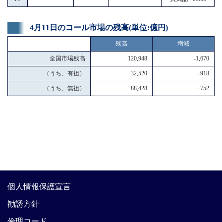
4月11日のコール市場の残高(単位:億円)
残高
増減
全国市場残高
120,948
-1,670
（うち、有担）
32,520
-918
（うち、無担）
88,428
-752
個人情報保護宣言
勧誘方針
倫理コード