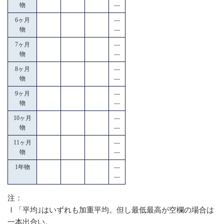
物
---
6ヶ月
---
物
---
7ヶ月
---
物
---
8ヶ月
---
物
---
9ヶ月
---
物
---
10ヶ月
---
物
---
11ヶ月
---
物
---
1年物
---
---
注：
Ⅰ「平均｣はいずれも加重平均。但し最低最高が空欄の場合は
一本出合い。