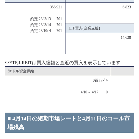
356,921
6,823
約定 23/ 3/13 701
約定 23/ 3/14 701
ETF買入(企業支援)
約定 23/10/ 4 701
14,628
※ETF,J-REITは買入総額と直近の買入を表示しています
米ドル資金供給
0百万ﾄﾞﾙ
4/10～ 4/17 0
■ 4月14日の短期市場レートと4月11日のコール市
場残高