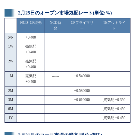
2月25日のオープン市場気配レート(単位:%)
NCD･CP現先
NCD新
CPプライマリ
TBアウトライ
発
ー
ト
S/N
+0.400
1W
売気配
+0.400
2W
売気配
+0.400
1M
売気配
------
+0.540000
+0.400
2M
------
+0.580000
3M
------
+0.610000
買気配 +0.350
6M
買気配 +0.450
1Y
買気配 +0.450