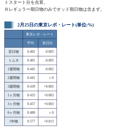
トスタート分を合算。
Ⅲレギュラー期日物のみでオッド期日物は含まず。
2月25日の東京レポ・レート(単位:%)
東京レポ・レート
平均
前日比
翌日物
0.492
-0.005
トムネ
0.491
-0.005
1週間物
0.445
-0.002
2週間物
0.441
± 0
3週間物
0.439
+0.005
1ヶ月物
0.435
+0.003
3ヶ月物
0.457
+0.003
6ヶ月物
0.489
± 0
1年物
0.577
+0.013