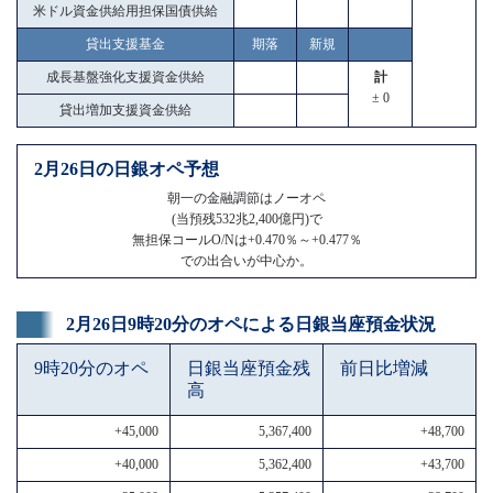
米ドル資金供給用担保国債供給
貸出支援基金
期落
新規
成長基盤強化支援資金供給
計
± 0
貸出増加支援資金供給
2月26日の日銀オペ予想
朝一の金融調節はノーオペ
(当預残532兆2,400億円)で
無担保コールO/Nは+0.470％～+0.477％
での出合いが中心か。
2月26日9時20分のオペによる日銀当座預金状況
9時20分のオペ
日銀当座預金残
前日比増減
高
+45,000
5,367,400
+48,700
+40,000
5,362,400
+43,700