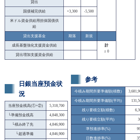
貸出
国債補完供給
+3,300
-5,500
米ドル資金供給用担保国債供
給
貸出支援基金
期落
新規
成長基盤強化支援資金供給
計
± 0
貸出増加支援資金供給
参考
日銀当座預金状
今積み期間所要準備額(積数)
3,681,
況
今積み期間所要準備額(平均)
131,5
当座預金残高(①+②)
5,318,700
残り要積立額(積数)
6,
└
準備預金残高
4,848,300
残り要積立額(平均)
3
└
積み終了先
4,846,900
準預進捗率(%)
9
└
超過準備
4,846,900
日数進捗率(%)
3