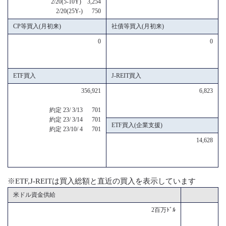
2/20(5-10Y) 3,254
2/20(25Y-) 750
CP等買入(月初来)
社債等買入(月初来)
0
0
ETF買入
J-REIT買入
356,921
6,823
約定 23/ 3/13 701
約定 23/ 3/14 701
ETF買入(企業支援)
約定 23/10/ 4 701
14,628
※ETF,J-REITは買入総額と直近の買入を表示しています
米ドル資金供給
2百万ﾄﾞﾙ