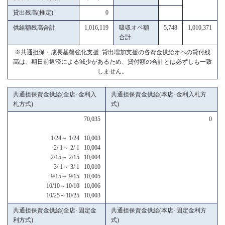
貸出残高(推定)
0
供給額残高合計
1,016,119
吸収オペ額
5,748
1,010,371
合計
※共通担保・成長基盤強化支援･貸出増加支援の各資金供給オペの貸付残
高は、期日前返済による減少があるため、貸付額の合計とは必ずしも一致
しません。
共通担保資金供給(全店･金利入
共通担保資金供給(本店･金利入札方
札方式)
式)
70,035
0
1/24～ 1/24 10,003
2/ 1～ 2/ 1 10,004
2/15～ 2/15 10,004
3/ 1～ 3/ 1 10,010
9/15～ 9/15 10,005
10/10～10/10 10,006
10/25～10/25 10,003
共通担保資金供給(全店･固定金
共通担保資金供給(本店･固定金利方
利方式)
式)