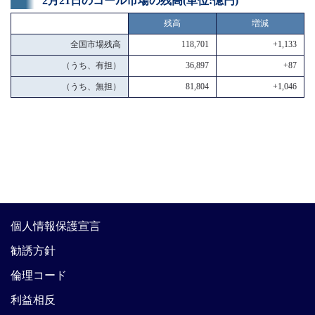
2月21日のコール市場の残高(単位:億円)
残高
増減
全国市場残高
118,701
+1,133
（うち、有担）
36,897
+87
（うち、無担）
81,804
+1,046
個人情報保護宣言
勧誘方針
倫理コード
利益相反