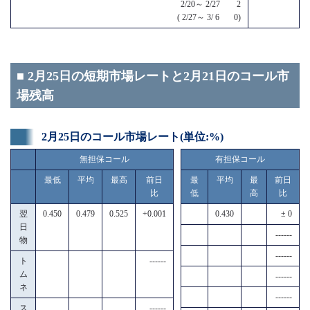
2/20～ 2/27 2
( 2/27～ 3/ 6 0)
■ 2月25日の短期市場レートと2月21日のコール市
場残高
2月25日のコール市場レート(単位:%)
無担保コール
有担保コール
最低
平均
最高
前日
最
平均
最
前日
比
低
高
比
翌
0.450
0.479
0.525
+0.001
0.430
± 0
日
------
物
------
ト
------
ム
------
ネ
------
ス
------