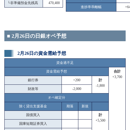
└
非準備預金先残高
470,400
進捗率乖離幅
+64
■ 2月26日の日銀オペ予想
2月26日の資金需給予想
資金過不足
資金需給予想
合計
+3,700
銀行券
+200
計
-1,800
財政等
-2,000
オペ確定分
除く貸出支援基金
期落
新規
国債買入
計
+5,500
国庫短期証券買入