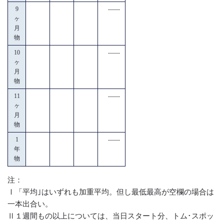
9
------
ヶ
月
物
10
------
ヶ
月
物
11
------
ヶ
月
物
1
------
年
物
注：
Ⅰ「平均｣はいずれも加重平均。但し最低最高が空欄の場合は
一本出合い。
Ⅱ１週間もの以上については、当日スタート分、トム･スポッ