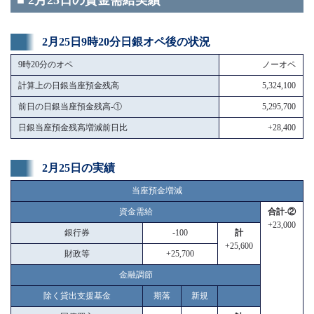
■ 2月25日の資金需給実績
2月25日9時20分日銀オペ後の状況
9時20分のオペ
ノーオペ
計算上の日銀当座預金残高
5,324,100
前日の日銀当座預金残高-①
5,295,700
日銀当座預金残高増減前日比
+28,400
2月25日の実績
当座預金増減
資金需給
合計-②
+23,000
銀行券
-100
計
+25,600
財政等
+25,700
金融調節
除く貸出支援基金
期落
新規