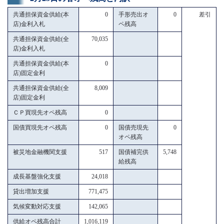
共通担保資金供給(本
0
手形売出オ
0
差引
店)金利入札
ペ残高
共通担保資金供給(全
70,035
店)金利入札
共通担保資金供給(本
0
店)固定金利
共通担保資金供給(全
8,009
店)固定金利
ＣＰ買現先オペ残高
0
国債買現先オペ残高
0
国債売現先
0
オペ残高
被災地金融機関支援
517
国債補完供
5,748
給残高
成長基盤強化支援
24,018
貸出増加支援
771,475
気候変動対応支援
142,065
供給オペ残高合計
1,016,119