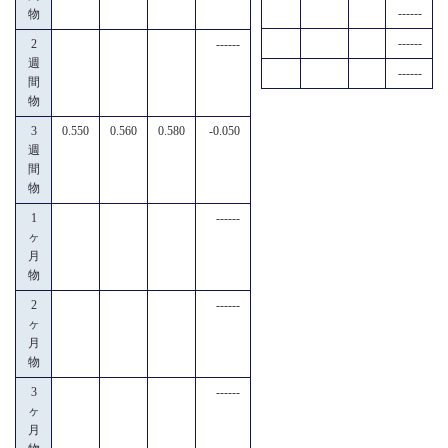
------
物
------
2
------
週
------
間
物
3
0.550
0.560
0.580
-0.050
週
間
物
1
------
ヶ
月
物
2
------
ヶ
月
物
3
------
ヶ
月