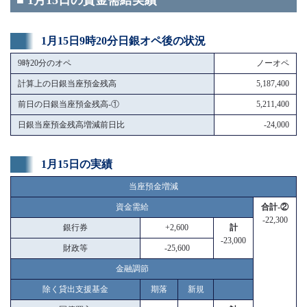
■ 1月15日の資金需給実績
1月15日9時20分日銀オペ後の状況
9時20分のオペ
ノーオペ
計算上の日銀当座預金残高
5,187,400
前日の日銀当座預金残高-①
5,211,400
日銀当座預金残高増減前日比
-24,000
1月15日の実績
当座預金増減
資金需給
合計-②
-22,300
銀行券
+2,600
計
-23,000
財政等
-25,600
金融調節
除く貸出支援基金
期落
新規