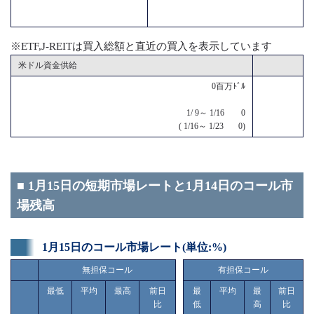
※ETF,J-REITは買入総額と直近の買入を表示しています
米ドル資金供給
0百万ﾄﾞﾙ
1/ 9～ 1/16 0
( 1/16～ 1/23 0)
■ 1月15日の短期市場レートと1月14日のコール市
場残高
1月15日のコール市場レート(単位:%)
無担保コール
有担保コール
最低
平均
最高
前日
最
平均
最
前日
比
低
高
比