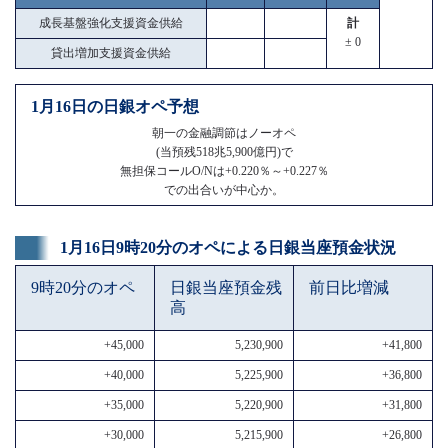
成長基盤強化支援資金供給
計
± 0
貸出増加支援資金供給
1月16日の日銀オペ予想
朝一の金融調節はノーオペ
(当預残518兆5,900億円)で
無担保コールO/Nは+0.220％～+0.227％
での出合いが中心か。
1月16日9時20分のオペによる日銀当座預金状況
9時20分のオペ
日銀当座預金残
前日比増減
高
+45,000
5,230,900
+41,800
+40,000
5,225,900
+36,800
+35,000
5,220,900
+31,800
+30,000
5,215,900
+26,800