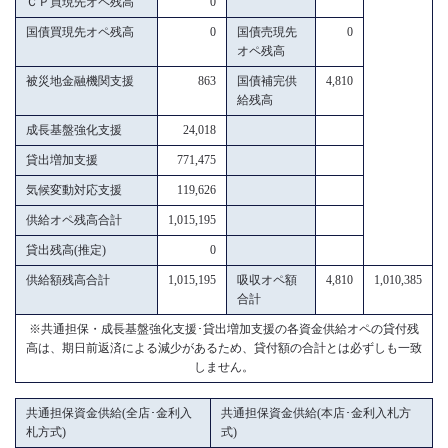
ＣＰ買現先オペ残高
0
国債買現先オペ残高
0
国債売現先
0
オペ残高
被災地金融機関支援
863
国債補完供
4,810
給残高
成長基盤強化支援
24,018
貸出増加支援
771,475
気候変動対応支援
119,626
供給オペ残高合計
1,015,195
貸出残高(推定)
0
供給額残高合計
1,015,195
吸収オペ額
4,810
1,010,385
合計
※共通担保・成長基盤強化支援･貸出増加支援の各資金供給オペの貸付残
高は、期日前返済による減少があるため、貸付額の合計とは必ずしも一致
しません。
共通担保資金供給(全店･金利入
共通担保資金供給(本店･金利入札方
札方式)
式)