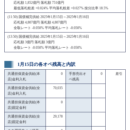
応札額 1,852億円 落札額 751億円
最低落札較差 +0.024% 平均落札較差 +0.027% 按分比率 18.5%
(11:50) 国債補完供給 2025年1月15日～2025年1月16日
応札額 4,807億円 落札額 4,807億円
全取レート -0.050% 平均落札レート -0.050%
(13:50) 国債補完供給 2025年1月15日～2025年1月16日
応札額 3億円 落札額 3億円
全取レート -0.050% 平均落札レート -0.050%
1月15日の各オペ残高と内訳
共通担保資金供給(本
0
手形売出オ
0
差引
店)金利入札
ペ残高
共通担保資金供給(全
70,035
店)金利入札
共通担保資金供給(本
0
店)固定金利
共通担保資金供給(全
29,178
店)固定金利