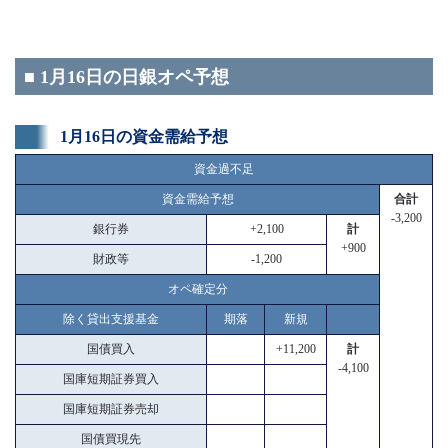
■ 1月16日の日銀オペ予想
1月16日の資金需給予想
資金過不足
資金需給予想
合計
-3,200
銀行券
+2,100
計
+900
財政等
-1,200
オペ確定分
除く貸出支援基金
期落
新規
国債買入
+11,200
計
-4,100
国庫短期証券買入
国庫短期証券売却
国債買現先