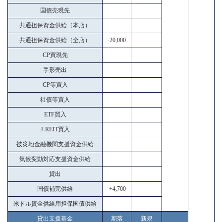
国債売現先
共通担保資金供給（本店）
共通担保資金供給（全店）
-20,000
CP買現先
手形売出
CP等買入
社債等買入
ETF買入
J-REIT買入
被災地金融機関支援資金供給
気候変動対応支援資金供給
貸出
国債補完供給
+4,700
米ドル資金供給用担保国債供給
貸出支援基金
期落
新規