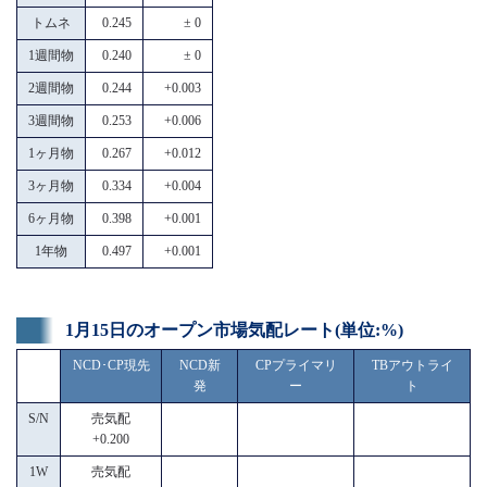
トムネ
0.245
± 0
1週間物
0.240
± 0
2週間物
0.244
+0.003
3週間物
0.253
+0.006
1ヶ月物
0.267
+0.012
3ヶ月物
0.334
+0.004
6ヶ月物
0.398
+0.001
1年物
0.497
+0.001
1月15日のオープン市場気配レート(単位:%)
NCD･CP現先
NCD新
CPプライマリ
TBアウトライ
発
ー
ト
S/N
売気配
+0.200
1W
売気配