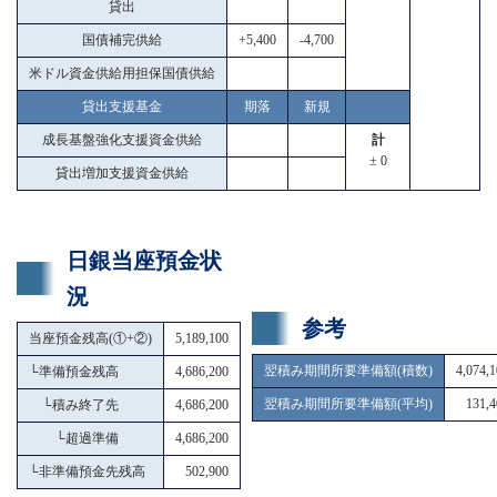
貸出
国債補完供給
+5,400
-4,700
米ドル資金供給用担保国債供給
貸出支援基金
期落
新規
成長基盤強化支援資金供給
計
± 0
貸出増加支援資金供給
日銀当座預金状
況
参考
当座預金残高(①+②)
5,189,100
翌積み期間所要準備額(積数)
4,074,
└
準備預金残高
4,686,200
翌積み期間所要準備額(平均)
131,4
└
積み終了先
4,686,200
└
超過準備
4,686,200
└
非準備預金先残高
502,900