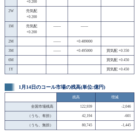
+0.200
2W
売気配
+0.200
1M
売気配
------
------
+0.200
2M
------
+0.489000
3M
------
+0.495000
買気配 +0.350
6M
買気配 +0.450
1Y
買気配 +0.450
1月14日のコール市場の残高(単位:億円)
残高
増減
全国市場残高
122,939
-2,046
（うち、有担）
42,194
-601
（うち、無担）
80,745
-1,445