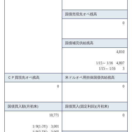
国債売現先オペ残高
0
国債補完供給残高
4,810
1/15～ 1/16 4,807
1/15～ 1/16 3
ＣＰ買現先オペ残高
米ドルオペ用担保国債供給残高
0
0
国債買入額(月初来)
国債買入(固定利回)(月初来)
10,771
0
1/ 9(1-3Y) 3,001
1/ 9(3-5Y) 3,005