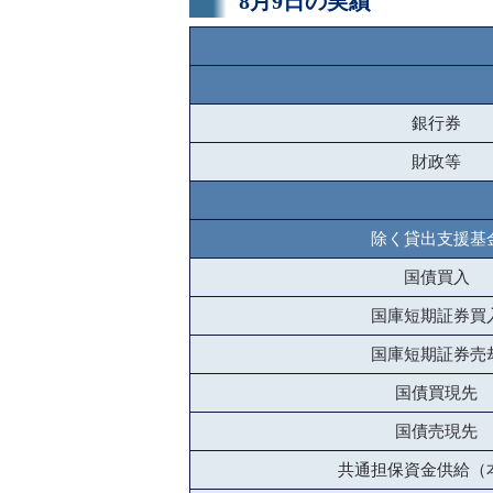
8月9日の実績
銀行券
財政等
除く貸出支援基
国債買入
国庫短期証券買
国庫短期証券売
国債買現先
国債売現先
共通担保資金供給（