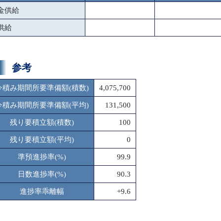
金供給
供給
参考
今積み期間所要準備額(積数)
4,075,700
今積み期間所要準備額(平均)
131,500
残り要積立額(積数)
100
残り要積立額(平均)
0
準預進捗率(%)
99.9
日数進捗率(%)
90.3
進捗率乖離幅
+9.6