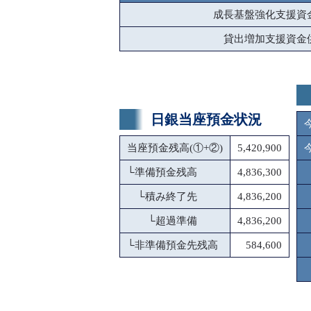
成長基盤強化支援資
貸出増加支援資金
日銀当座預金状況
当座預金残高(①+②)
5,420,900
└
準備預金残高
4,836,300
└
積み終了先
4,836,200
└
超過準備
4,836,200
└
非準備預金先残高
584,600