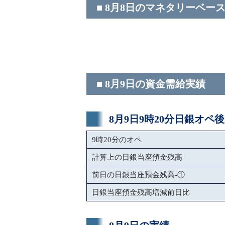
■ 8月8日のマネタリーベー
■ 8月9日の資金需給実績
8月9日9時20分日銀オペ
9時20分のオペ
計算上の日銀当座預金残高
前日の日銀当座預金残高-①
日銀当座預金残高増減前日比