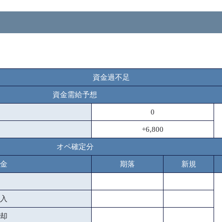
資金過不足
資金需給予想
0
+6,800
オペ確定分
金
期落
新規
入
却