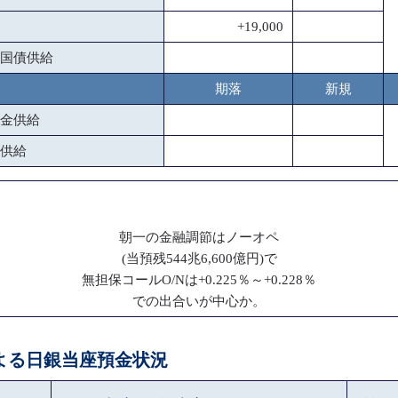
+19,000
国債供給
期落
新規
金供給
供給
朝一の金融調節はノーオペ
(当預残544兆6,600億円)で
無担保コールO/Nは+0.225％～+0.228％
での出合いが中心か。
による日銀当座預金状況