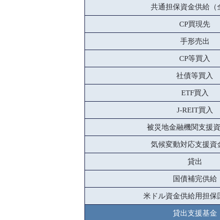
共通担保資金供給（
CP買現先
手形売出
CP等買入
社債等買入
ETF買入
J-REIT買入
被災地金融機関支援
気候変動対応支援資
貸出
国債補完供給
米ドル資金供給用担保
貸出支援基金