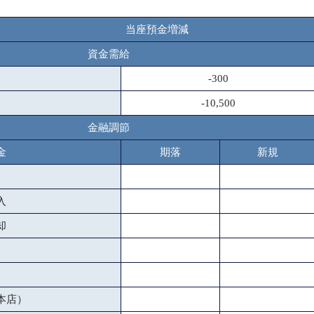
当座預金増減
資金需給
-300
-10,500
金融調節
金
期落
新規
入
却
本店）