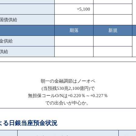
+5,100
国債供給
期落
新規
金供給
供給
朝一の金融調節はノーオペ
(当預残530兆2,100億円)で
無担保コールO/Nは+0.220％～+0.227％
での出合いが中心か。
による日銀当座預金状況