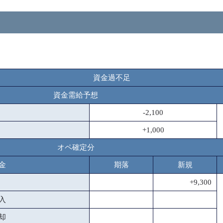
資金過不足
資金需給予想
-2,100
+1,000
オペ確定分
金
期落
新規
+9,300
入
却