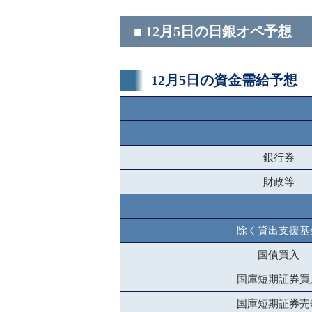
■ 12月5日の日銀オペ予想
12月5日の資金需給予想
銀行券
財政等
除く貸出支援基
国債買入
国庫短期証券買
国庫短期証券売