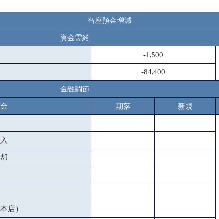
当座預金増減
資金需給
-1,500
-84,400
金融調節
基金
期落
新規
買入
売却
（本店）