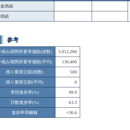
資金供給
金供給
参考
今積み期間所要準備額(積数)
3,912,200
今積み期間所要準備額(平均)
130,400
残り要積立額(積数)
500
残り要積立額(平均)
0
準預進捗率(%)
99.9
日数進捗率(%)
63.3
進捗率乖離幅
+36.6