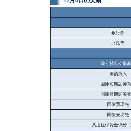
12月4日の実績
銀行券
財政等
除く貸出支援
国債買入
国庫短期証券
国庫短期証券
国債買現先
国債売現先
共通担保資金供給