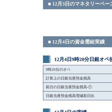
■ 12月3日のマネタリーベー
■ 12月4日の資金需給実績
12月4日9時20分日銀オ
9時20分のオペ
計算上の日銀当座預金残高
前日の日銀当座預金残高-①
日銀当座預金残高増減前日比