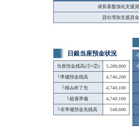
成長基盤強化支援
貸出増加支援資
日銀当座預金状況
当座預金残高(①+②)
5,288,800
└
準備預金残高
4,740,200
└
積み終了先
4,740,100
└
超過準備
4,740,100
└
非準備預金先残高
548,600