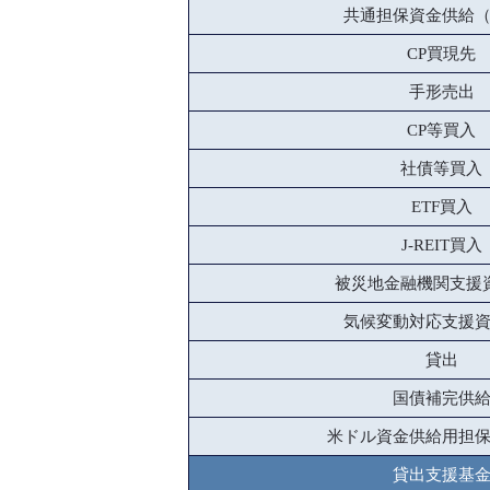
共通担保資金供給
CP買現先
手形売出
CP等買入
社債等買入
ETF買入
J-REIT買入
被災地金融機関支援
気候変動対応支援
貸出
国債補完供
米ドル資金供給用担
貸出支援基