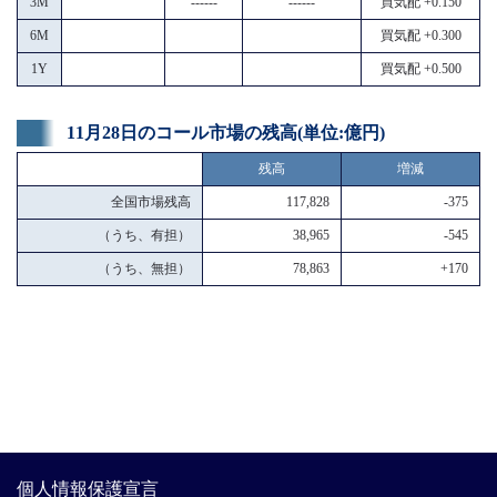
3M
------
------
買気配 +0.150
6M
買気配 +0.300
1Y
買気配 +0.500
11月28日のコール市場の残高(単位:億円)
残高
増減
全国市場残高
117,828
-375
（うち、有担）
38,965
-545
（うち、無担）
78,863
+170
個人情報保護宣言