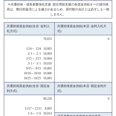
※共通担保・成長基盤強化支援･貸出増加支援の各資金供給オペの貸付残
高は、期日前返済による減少があるため、貸付額の合計とは必ずしも一致
しません。
共通担保資金供給(全店･金利入
共通担保資金供給(本店･金利入札方
札方式)
式)
70,035
0
1/24～ 1/24 10,003
2/ 1～ 2/ 1 10,004
2/15～ 2/15 10,004
3/ 1～ 3/ 1 10,010
9/15～ 9/15 10,005
10/10～10/10 10,006
10/25～10/25 10,003
共通担保資金供給(全店･固定金
共通担保資金供給(本店･固定金利方
利方式)
式)
99,226
0
11/27～12/11 8,005
1/ 6～ 1/ 6 20,014