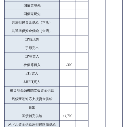
国債買現先
国債売現先
共通担保資金供給（本店）
共通担保資金供給（全店）
CP買現先
手形売出
CP等買入
社債等買入
-300
ETF買入
J-REIT買入
被災地金融機関支援資金供給
気候変動対応支援資金供給
貸出
国債補完供給
+4,700
米ドル資金供給用担保国債供給