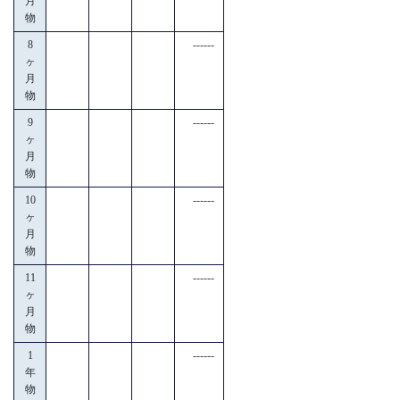
月
物
8
------
ヶ
月
物
9
------
ヶ
月
物
10
------
ヶ
月
物
11
------
ヶ
月
物
1
------
年
物