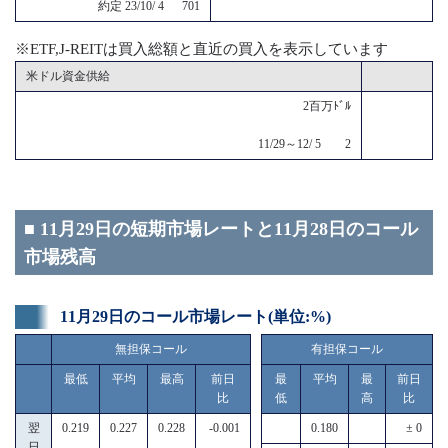
約定 23/10/ 4 701
※ETF,J-REITは買入総額と直近の買入を表示しています
米ドル資金供給
2百万ﾄﾞﾙ
11/29～12/ 5 2
■ 11月29日の短期市場レートと11月28日のコール
市場残高
11月29日のコール市場レート(単位:%)
無担保コール
有担保コール
最低
平均
最高
前日
最
平均
最
前日
比
低
高
比
翌
0.219
0.227
0.228
-0.001
0.180
± 0
日