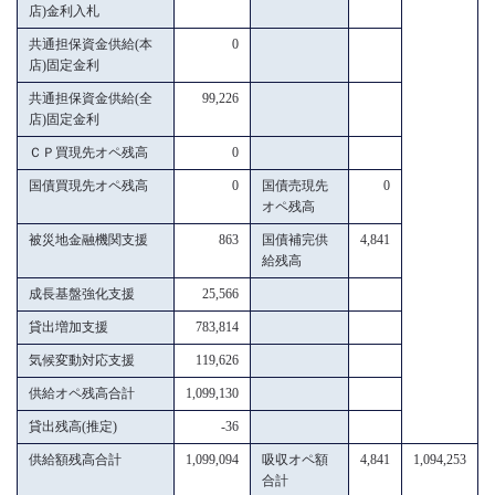
店)金利入札
共通担保資金供給(本
0
店)固定金利
共通担保資金供給(全
99,226
店)固定金利
ＣＰ買現先オペ残高
0
国債買現先オペ残高
0
国債売現先
0
オペ残高
被災地金融機関支援
863
国債補完供
4,841
給残高
成長基盤強化支援
25,566
貸出増加支援
783,814
気候変動対応支援
119,626
供給オペ残高合計
1,099,130
貸出残高(推定)
-36
供給額残高合計
1,099,094
吸収オペ額
4,841
1,094,253
合計