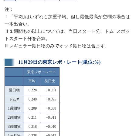
注：
Ⅰ「平均｣はいずれも加重平均。但し最低最高が空欄の場合は
一本出合い。
Ⅱ１週間もの以上については、当日スタート分、トム･スポッ
トスタート分を合算。
Ⅲレギュラー期日物のみでオッド期日物は含まず。
11月29日の東京レポ・レート(単位:%)
東京レポ・レート
平均
前日比
翌日物
0.228
+0.031
トムネ
0.240
+0.095
1週間物
0.209
+0.038
2週間物
0.211
+0.011
3週間物
0.218
+0.010
1ヶ月物
0.228
+0.012