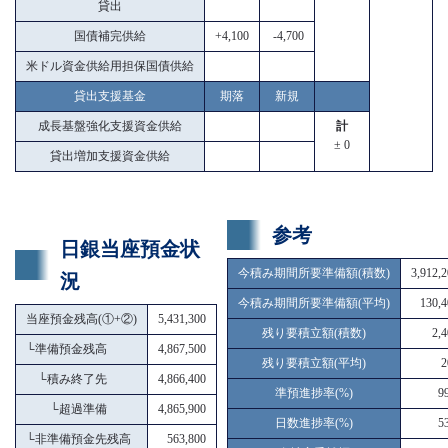
貸出
国債補完供給
+4,100
-4,700
米ドル資金供給用担保国債供給
貸出支援基金
期落
新規
成長基盤強化支援資金供給
計
± 0
貸出増加支援資金供給
参考
日銀当座預金状
今積み期間所要準備額(積数)
3,912,
況
今積み期間所要準備額(平均)
130,4
当座預金残高(①+②)
5,431,300
残り要積立額(積数)
2,
└
準備預金残高
4,867,500
残り要積立額(平均)
2
└
積み終了先
4,866,400
準預進捗率(%)
9
└
超過準備
4,865,900
日数進捗率(%)
5
└
非準備預金先残高
563,800