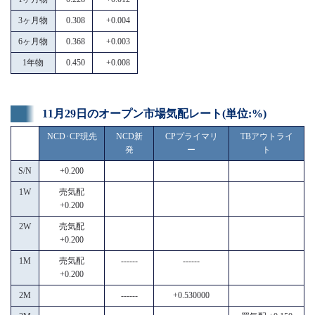
3ヶ月物
0.308
+0.004
6ヶ月物
0.368
+0.003
1年物
0.450
+0.008
11月29日のオープン市場気配レート(単位:%)
NCD･CP現先
NCD新
CPプライマリ
TBアウトライ
発
ー
ト
S/N
+0.200
1W
売気配
+0.200
2W
売気配
+0.200
1M
売気配
------
------
+0.200
2M
------
+0.530000