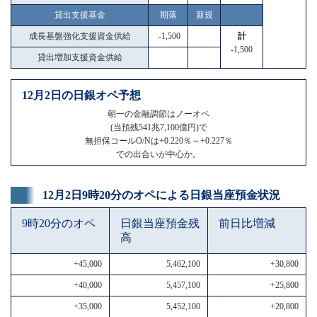
貸出支援基金
期落
新規
成長基盤強化支援資金供給
-1,500
計
-1,500
貸出増加支援資金供給
12月2日の日銀オペ予想
朝一の金融調節はノーオペ
(当預残541兆7,100億円)で
無担保コールO/Nは+0.220％～+0.227％
での出合いが中心か。
12月2日9時20分のオペによる日銀当座預金状況
9時20分のオペ
日銀当座預金残
前日比増減
高
+45,000
5,462,100
+30,800
+40,000
5,457,100
+25,800
+35,000
5,452,100
+20,800