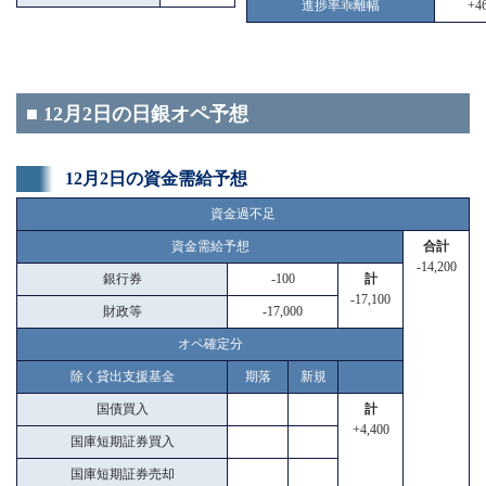
進捗率乖離幅
+46
■ 12月2日の日銀オペ予想
12月2日の資金需給予想
資金過不足
資金需給予想
合計
-14,200
銀行券
-100
計
-17,100
財政等
-17,000
オペ確定分
除く貸出支援基金
期落
新規
国債買入
計
+4,400
国庫短期証券買入
国庫短期証券売却