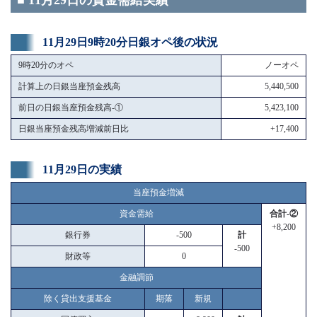
■ 11月29日の資金需給実績
11月29日9時20分日銀オペ後の状況
9時20分のオペ
ノーオペ
計算上の日銀当座預金残高
5,440,500
前日の日銀当座預金残高-①
5,423,100
日銀当座預金残高増減前日比
+17,400
11月29日の実績
当座預金増減
資金需給
合計-②
+8,200
銀行券
-500
計
-500
財政等
0
金融調節
除く貸出支援基金
期落
新規