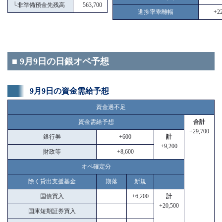
└
非準備預金先残高
563,700
進捗率乖離幅
+22
■ 9月9日の日銀オペ予想
9月9日の資金需給予想
資金過不足
資金需給予想
合計
+29,700
銀行券
+600
計
+9,200
財政等
+8,600
オペ確定分
除く貸出支援基金
期落
新規
国債買入
+6,200
計
+20,500
国庫短期証券買入