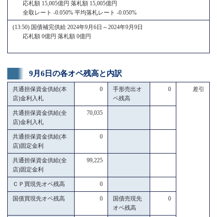
応札額 15,005億円 落札額 15,005億円
全取レート -0.050% 平均落札レート -0.050%
(13:50) 国債補完供給 2024年9月6日～2024年9月9日
応札額 0億円 落札額 0億円
9月6日の各オペ残高と内訳
共通担保資金供給(本
0
手形売出オ
0
差引
店)金利入札
ペ残高
共通担保資金供給(全
70,035
店)金利入札
共通担保資金供給(本
0
店)固定金利
共通担保資金供給(全
99,225
店)固定金利
ＣＰ買現先オペ残高
0
国債買現先オペ残高
0
国債売現先
0
オペ残高