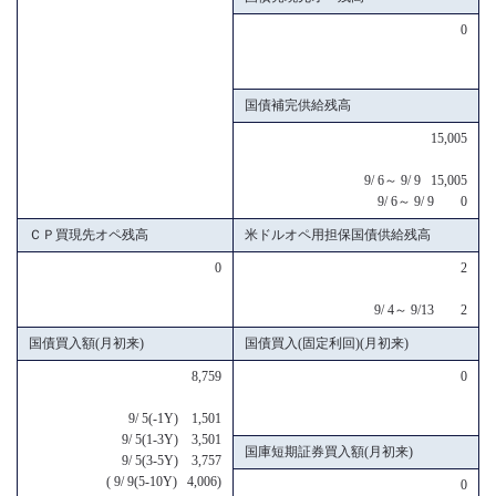
0
国債補完供給残高
15,005
9/ 6～ 9/ 9 15,005
9/ 6～ 9/ 9 0
ＣＰ買現先オペ残高
米ドルオペ用担保国債供給残高
0
2
9/ 4～ 9/13 2
国債買入額(月初来)
国債買入(固定利回)(月初来)
8,759
0
9/ 5(-1Y) 1,501
9/ 5(1-3Y) 3,501
国庫短期証券買入額(月初来)
9/ 5(3-5Y) 3,757
( 9/ 9(5-10Y) 4,006)
0