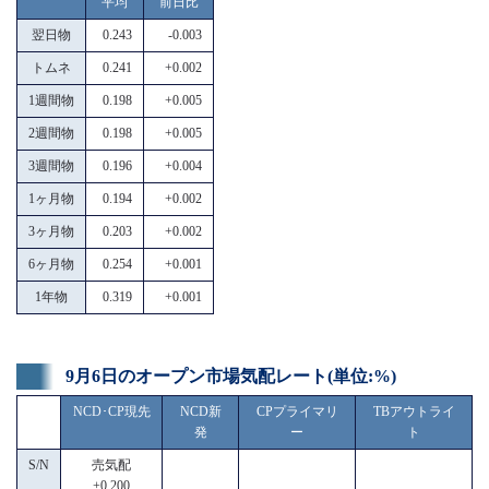
平均
前日比
翌日物
0.243
-0.003
トムネ
0.241
+0.002
1週間物
0.198
+0.005
2週間物
0.198
+0.005
3週間物
0.196
+0.004
1ヶ月物
0.194
+0.002
3ヶ月物
0.203
+0.002
6ヶ月物
0.254
+0.001
1年物
0.319
+0.001
9月6日のオープン市場気配レート(単位:%)
NCD･CP現先
NCD新
CPプライマリ
TBアウトライ
発
ー
ト
S/N
売気配
+0.200