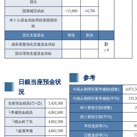
貸出
国債補完供給
+15,800
-14,700
米ドル資金供給用担保国債供
給
貸出支援基金
期落
新規
成長基盤強化支援資金供給
計
± 0
貸出増加支援資金供給
参考
日銀当座預金状
今積み期間所要準備額(積数)
4,071,
況
今積み期間所要準備額(平均)
131,3
当座預金残高(①+②)
5,426,300
残り要積立額(積数)
2
└
準備預金残高
4,862,600
残り要積立額(平均)
└
積み終了先
4,862,500
準預進捗率(%)
9
└
超過準備
4,862,500
日数進捗率(%)
7