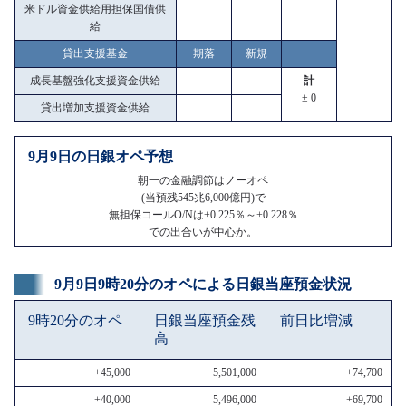
米ドル資金供給用担保国債供
給
貸出支援基金
期落
新規
成長基盤強化支援資金供給
計
± 0
貸出増加支援資金供給
9月9日の日銀オペ予想
朝一の金融調節はノーオペ
(当預残545兆6,000億円)で
無担保コールO/Nは+0.225％～+0.228％
での出合いが中心か。
9月9日9時20分のオペによる日銀当座預金状況
9時20分のオペ
日銀当座預金残
前日比増減
高
+45,000
5,501,000
+74,700
+40,000
5,496,000
+69,700