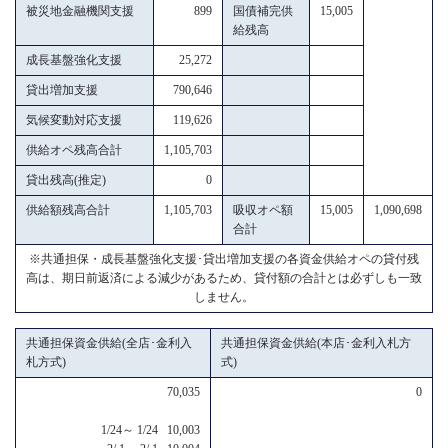
被災地金融機関支援
899
国債補完供
15,005
給残高
成長基盤強化支援
25,272
貸出増加支援
790,646
気候変動対応支援
119,626
供給オペ残高合計
1,105,703
貸出残高(推定)
0
供給額残高合計
1,105,703
吸収オペ額
15,005
1,090,698
合計
※共通担保・成長基盤強化支援･貸出増加支援の各資金供給オペの貸付残
高は、期日前返済による減少があるため、貸付額の合計とは必ずしも一致
しません。
共通担保資金供給(全店･金利入
共通担保資金供給(本店･金利入札方
札方式)
式)
70,035
0
1/24～ 1/24 10,003