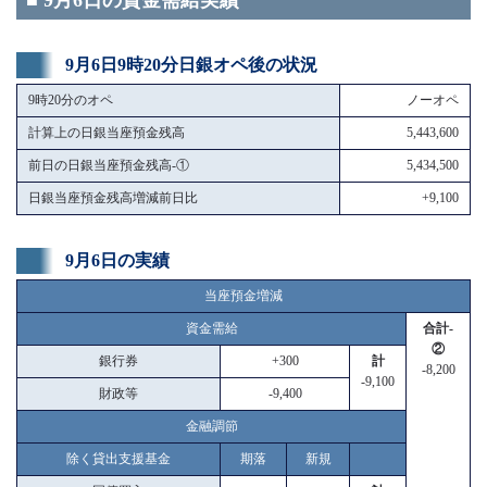
■ 9月6日の資金需給実績
9月6日9時20分日銀オペ後の状況
9時20分のオペ
ノーオペ
計算上の日銀当座預金残高
5,443,600
前日の日銀当座預金残高-①
5,434,500
日銀当座預金残高増減前日比
+9,100
9月6日の実績
当座預金増減
資金需給
合計-
②
銀行券
+300
計
-8,200
-9,100
財政等
-9,400
金融調節
除く貸出支援基金
期落
新規