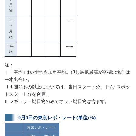
月
物
11
------
ヶ
月
物
1年
------
物
注：
Ⅰ「平均｣はいずれも加重平均。但し最低最高が空欄の場合は
一本出合い。
Ⅱ１週間もの以上については、当日スタート分、トム･スポッ
トスタート分を合算。
Ⅲレギュラー期日物のみでオッド期日物は含まず。
9月6日の東京レポ・レート(単位:%)
東京レポ・レート