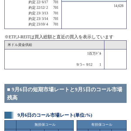
約定 22/ 6/17 701
14,628
約定 22/12/ 2 701
約定 23/ 3/13 701
約定 23/ 3/14 701
約定 23/10/ 4 701
※ETF,J-REITは買入総額と直近の買入を表示しています
米ドル資金供給
1百万ﾄﾞﾙ
9/ 5～ 9/12 1
■ 9月6日の短期市場レートと9月5日のコール市場
残高
9月6日のコール市場レート(単位:%)
無担保コール
有担保コール