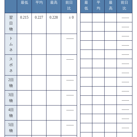
最低
平均
最高
前日
最
平
最
前日
比
低
均
高
比
翌
0.215
0.227
0.228
± 0
------
日
------
物
------
ト
------
ム
------
ネ
------
ス
------
------
ポ
ネ
------
2日
------
------
物
------
3日
------
------
物
------
4日
------
物
------
5日
------
------
物
------