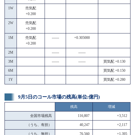
1W
売気配
+0.200
2W
売気配
+0.200
1M
売気配
------
+0.305000
+0.200
2M
------
------
3M
------
------
買気配 +0.130
6M
買気配 +0.150
1Y
買気配 +0.280
9月5日のコール市場の残高(単位:億円)
残高
増減
全国市場残高
116,807
+3,512
（うち、有担）
40,247
+2,117
（うち、無担）
76,560
+1,395