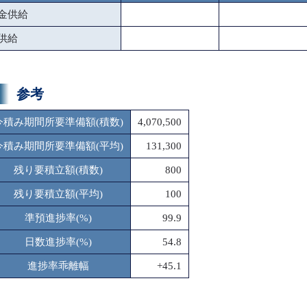
金供給
供給
参考
今積み期間所要準備額(積数)
4,070,500
今積み期間所要準備額(平均)
131,300
残り要積立額(積数)
800
残り要積立額(平均)
100
準預進捗率(%)
99.9
日数進捗率(%)
54.8
進捗率乖離幅
+45.1