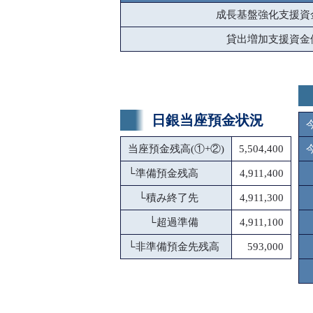
成長基盤強化支援資
貸出増加支援資金
日銀当座預金状況
当座預金残高(①+②)
5,504,400
└
準備預金残高
4,911,400
└
積み終了先
4,911,300
└
超過準備
4,911,100
└
非準備預金先残高
593,000