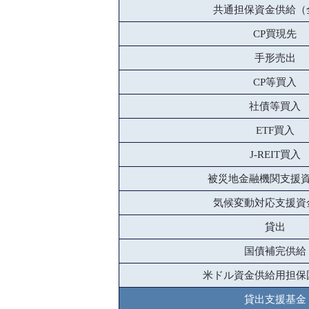
共通担保資金供給（
CP買現先
手形売出
CP等買入
社債等買入
ETF買入
J-REIT買入
被災地金融機関支援
気候変動対応支援資
貸出
国債補完供給
米ドル資金供給用担保
貸出支援基金