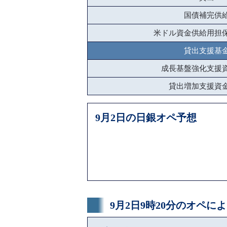
国債補完供
米ドル資金供給用担
貸出支援基
成長基盤強化支援
貸出増加支援資
9月2日の日銀オペ予想
9月2日9時20分のオペ