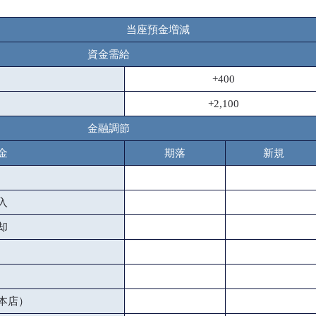
当座預金増減
資金需給
+400
+2,100
金融調節
金
期落
新規
入
却
本店）