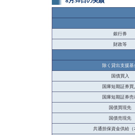
8月30日の実績
銀行券
財政等
除く貸出支援基
国債買入
国庫短期証券買
国庫短期証券売
国債買現先
国債売現先
共通担保資金供給（