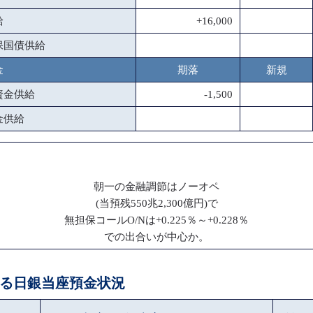
給
+16,000
保国債供給
金
期落
新規
資金供給
-1,500
金供給
朝一の金融調節はノーオペ
(当預残550兆2,300億円)で
無担保コールO/Nは+0.225％～+0.228％
での出合いが中心か。
による日銀当座預金状況