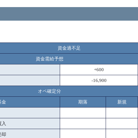
資金過不足
資金需給予想
+600
-16,900
オペ確定分
基金
期落
新規
買入
売却