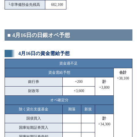
└
非準備預金先残高
682,100
■ 4月16日の日銀オペ予想
4月16日の資金需給予想
資金過不足
資金需給予想
合計
+38,100
銀行券
+200
計
+3,800
財政等
+3,600
オペ確定分
除く貸出支援基金
期落
新規
国債買入
計
+34,300
国庫短期証券買入
国庫短期証券売却