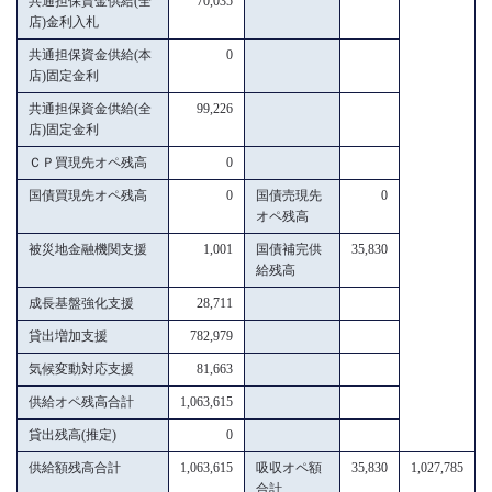
共通担保資金供給(全
70,035
店)金利入札
共通担保資金供給(本
0
店)固定金利
共通担保資金供給(全
99,226
店)固定金利
ＣＰ買現先オペ残高
0
国債買現先オペ残高
0
国債売現先
0
オペ残高
被災地金融機関支援
1,001
国債補完供
35,830
給残高
成長基盤強化支援
28,711
貸出増加支援
782,979
気候変動対応支援
81,663
供給オペ残高合計
1,063,615
貸出残高(推定)
0
供給額残高合計
1,063,615
吸収オペ額
35,830
1,027,785
合計