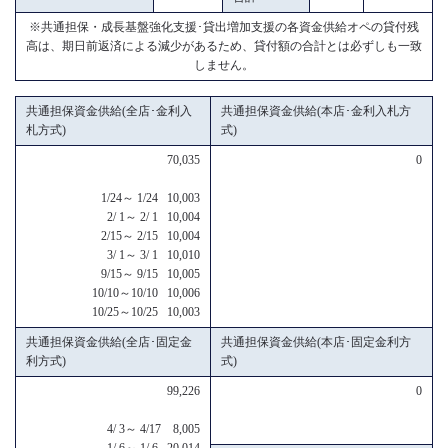
※共通担保・成長基盤強化支援･貸出増加支援の各資金供給オペの貸付残
高は、期日前返済による減少があるため、貸付額の合計とは必ずしも一致
しません。
共通担保資金供給(全店･金利入
共通担保資金供給(本店･金利入札方
札方式)
式)
70,035
0
1/24～ 1/24 10,003
2/ 1～ 2/ 1 10,004
2/15～ 2/15 10,004
3/ 1～ 3/ 1 10,010
9/15～ 9/15 10,005
10/10～10/10 10,006
10/25～10/25 10,003
共通担保資金供給(全店･固定金
共通担保資金供給(本店･固定金利方
利方式)
式)
99,226
0
4/ 3～ 4/17 8,005
1/ 6～ 1/ 6 20,014