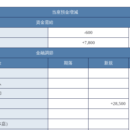
当座預金増減
資金需給
-600
+7,800
金融調節
金
期落
新規
入
却
+28,500
本店）