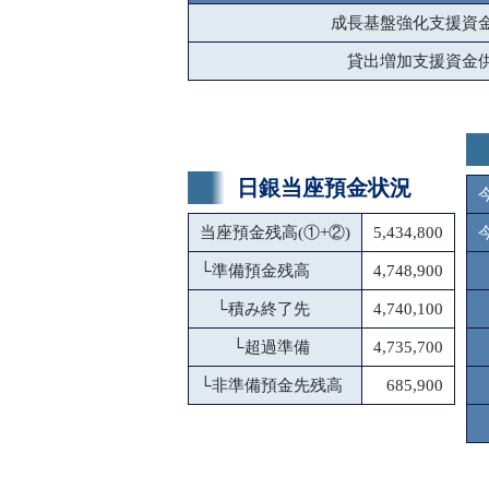
成長基盤強化支援資
貸出増加支援資金
日銀当座預金状況
当座預金残高(①+②)
5,434,800
└
準備預金残高
4,748,900
└
積み終了先
4,740,100
└
超過準備
4,735,700
└
非準備預金先残高
685,900