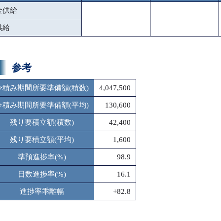
金供給
供給
参考
今積み期間所要準備額(積数)
4,047,500
今積み期間所要準備額(平均)
130,600
残り要積立額(積数)
42,400
残り要積立額(平均)
1,600
準預進捗率(%)
98.9
日数進捗率(%)
16.1
進捗率乖離幅
+82.8