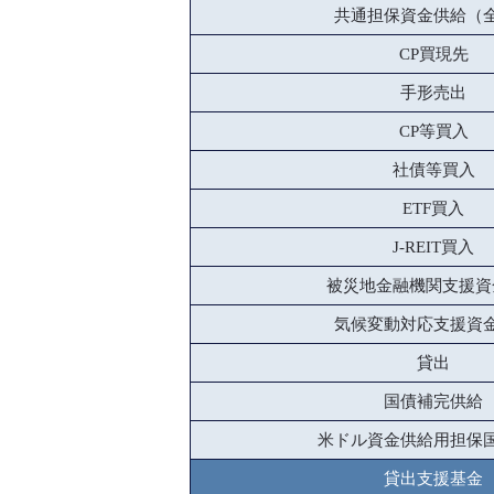
共通担保資金供給（
CP買現先
手形売出
CP等買入
社債等買入
ETF買入
J-REIT買入
被災地金融機関支援資
気候変動対応支援資
貸出
国債補完供給
米ドル資金供給用担保
貸出支援基金