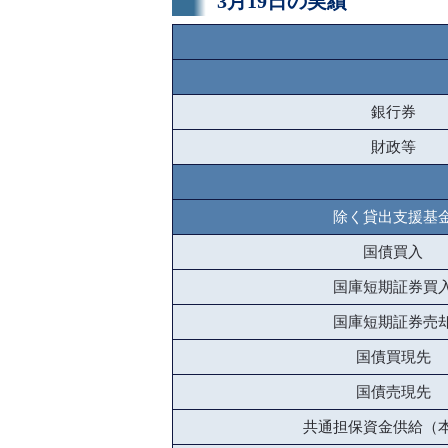
3月19日の実績
銀行券
財政等
除く貸出支援基
国債買入
国庫短期証券買
国庫短期証券売
国債買現先
国債売現先
共通担保資金供給（