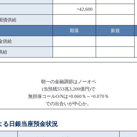
+42,600
国債供給
期落
新規
金供給
供給
朝一の金融調節はノーオペ
(当預残553兆3,200億円)で
無担保コールO/Nは+0.060％～+0.070％
での出合いが中心か。
による日銀当座預金状況