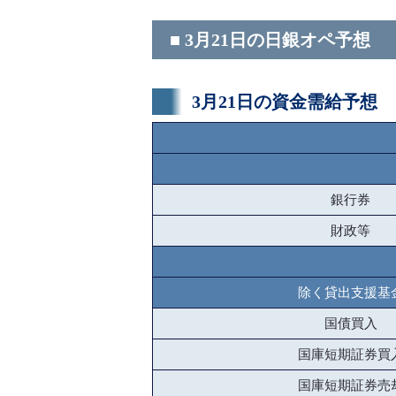
■ 3月21日の日銀オペ予想
3月21日の資金需給予想
銀行券
財政等
除く貸出支援基
国債買入
国庫短期証券買
国庫短期証券売