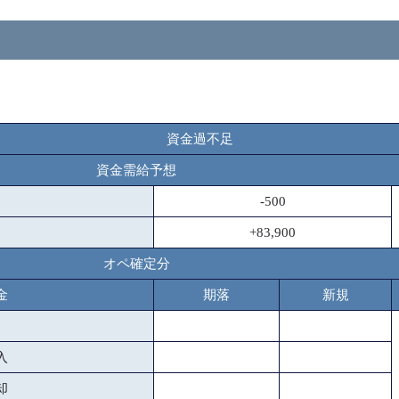
資金過不足
資金需給予想
-500
+83,900
オペ確定分
金
期落
新規
入
却