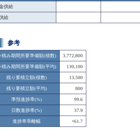
金供給
供給
参考
今積み期間所要準備額(積数)
3,772,800
今積み期間所要準備額(平均)
130,100
残り要積立額(積数)
13,500
残り要積立額(平均)
800
準預進捗率(%)
99.6
日数進捗率(%)
37.9
進捗率乖離幅
+61.7