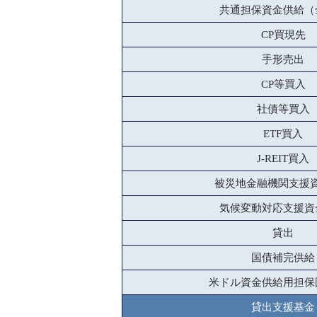
共通担保資金供給（
CP買現先
手形売出
CP等買入
社債等買入
ETF買入
J-REIT買入
被災地金融機関支援
気候変動対応支援資
貸出
国債補完供給
米ドル資金供給用担保
貸出支援基金