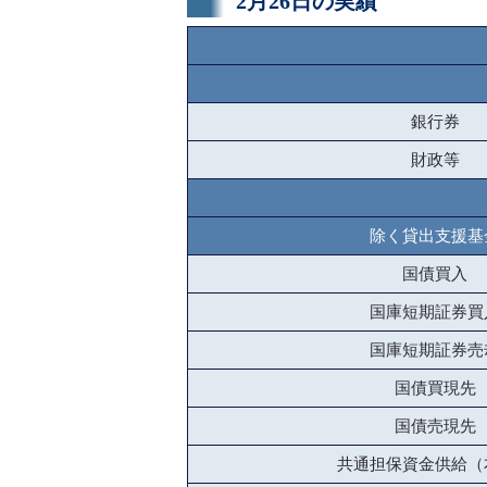
2月26日の実績
銀行券
財政等
除く貸出支援基
国債買入
国庫短期証券買
国庫短期証券売
国債買現先
国債売現先
共通担保資金供給（