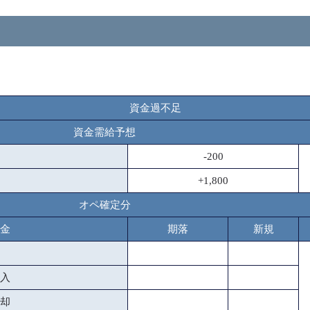
資金過不足
資金需給予想
-200
+1,800
オペ確定分
金
期落
新規
入
却