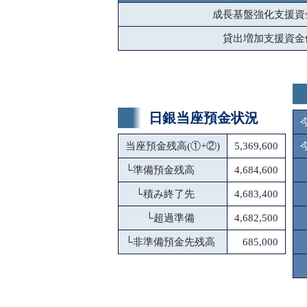
成長基盤強化支援資
貸出増加支援資金
日銀当座預金状況
当座預金残高(①+②)
5,369,600
└
準備預金残高
4,684,600
└
積み終了先
4,683,400
└
超過準備
4,682,500
└
非準備預金先残高
685,000