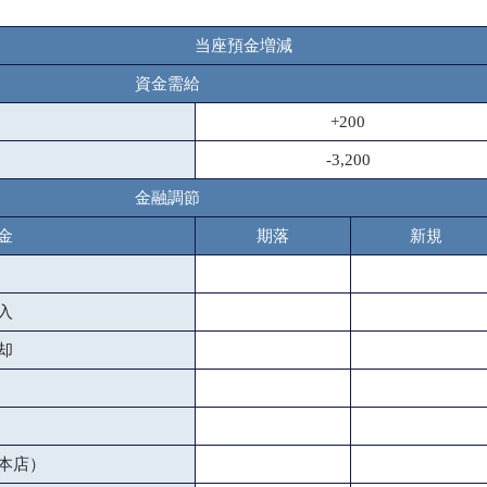
当座預金増減
資金需給
+200
-3,200
金融調節
金
期落
新規
入
却
本店）