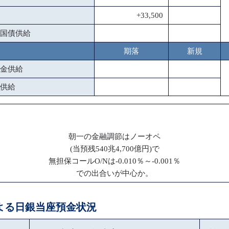
+33,500
国債供給
期落
新規
金供給
供給
朝一の金融調節はノーオペ
(当預残540兆4,700億円)で
無担保コールO/Nは-0.010％～-0.001％
での出合いが中心か。
による日銀当座預金状況