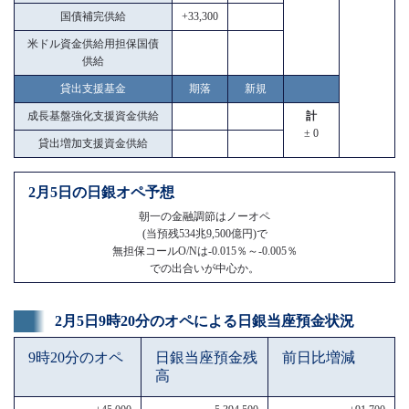
国債補完供給
+33,300
米ドル資金供給用担保国債
供給
貸出支援基金
期落
新規
成長基盤強化支援資金供給
計
± 0
貸出増加支援資金供給
2月5日の日銀オペ予想
朝一の金融調節はノーオペ
(当預残534兆9,500億円)で
無担保コールO/Nは-0.015％～-0.005％
での出合いが中心か。
2月5日9時20分のオペによる日銀当座預金状況
9時20分のオペ
日銀当座預金残
前日比増減
高