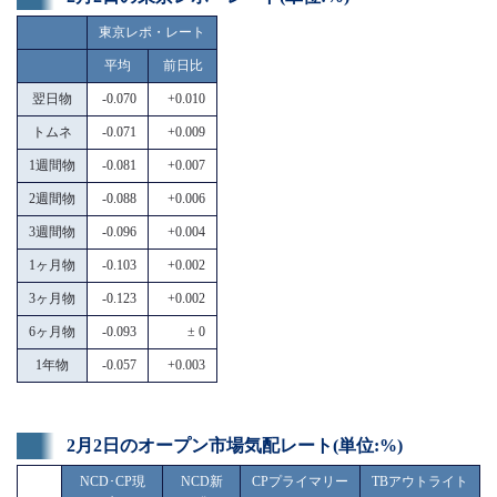
東京レポ・レート
平均
前日比
翌日物
-0.070
+0.010
トムネ
-0.071
+0.009
1週間物
-0.081
+0.007
2週間物
-0.088
+0.006
3週間物
-0.096
+0.004
1ヶ月物
-0.103
+0.002
3ヶ月物
-0.123
+0.002
6ヶ月物
-0.093
± 0
1年物
-0.057
+0.003
2月2日のオープン市場気配レート(単位:%)
NCD･CP現
NCD新
CPプライマリー
TBアウトライト