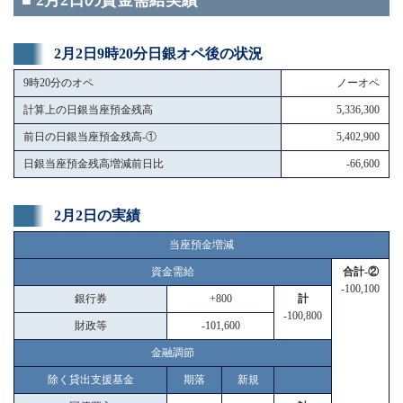
■ 2月2日の資金需給実績
2月2日9時20分日銀オペ後の状況
9時20分のオペ
ノーオペ
計算上の日銀当座預金残高
5,336,300
前日の日銀当座預金残高-①
5,402,900
日銀当座預金残高増減前日比
-66,600
2月2日の実績
当座預金増減
資金需給
合計-②
-100,100
銀行券
+800
計
-100,800
財政等
-101,600
金融調節
除く貸出支援基金
期落
新規