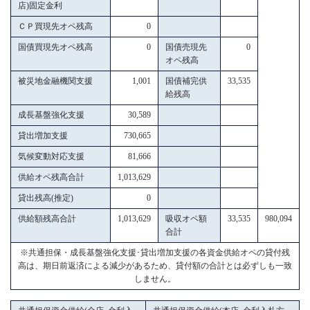
店)固定金利
ＣＰ買現先オペ残高
0
国債買現先オペ残高
0
国債売現先
0
オペ残高
被災地金融機関支援
1,001
国債補完供
33,535
給残高
成長基盤強化支援
30,589
貸出増加支援
730,665
気候変動対応支援
81,666
供給オペ残高合計
1,013,629
貸出残高(推定)
0
供給額残高合計
1,013,629
吸収オペ額
33,535
980,094
合計
※共通担保・成長基盤強化支援･貸出増加支援の各資金供給オペの貸付残
高は、期日前返済による減少があるため、貸付額の合計とは必ずしも一致
しません。