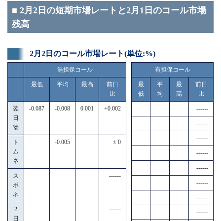
■ 2月2日の短期市場レートと2月1日のコール市場
残高
2月2日のコール市場レート(単位:%)
無担保コール
有担保コール
最低
平均
最高
前日
最
平
最
前日
比
低
均
高
比
翌
-0.087
-0.008
0.001
+0.002
------
日
------
物
------
ト
-0.005
± 0
ム
------
ネ
------
ス
------
------
ポ
ネ
------
2
------
------
日