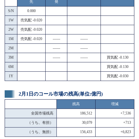
先
発
S/N
0.000
1W
売気配 -0.020
2W
売気配 -0.020
1M
売気配 -0.020
------
------
2M
------
------
3M
------
------
買気配 -0.130
6M
買気配 -0.130
1Y
買気配 -0.030
2月1日のコール市場の残高(単位:億円)
残高
増減
全国市場残高
186,512
+7,536
（うち、有担）
30,079
+713
（うち、無担）
156,433
+6,823