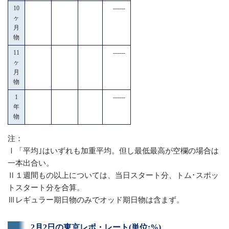
10
------
ヶ
月
物
11
------
ヶ
月
物
1
------
年
物
注：
Ⅰ「平均｣はいずれも加重平均。但し最低最高が空欄の場合は
一本出合い。
Ⅱ１週間もの以上については、当日スタート分、トム･スポッ
トスタート分を合算。
Ⅲレギュラー期日物のみでオッド期日物は含まず。
2月2日の東京レポ・レート(単位:%)