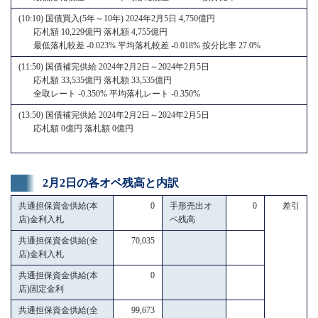
(10:10) 国債買入(5年～10年) 2024年2月5日 4,750億円
応札額 10,229億円 落札額 4,755億円
最低落札較差 -0.023% 平均落札較差 -0.018% 按分比率 27.0%
(11:50) 国債補完供給 2024年2月2日～2024年2月5日
応札額 33,535億円 落札額 33,535億円
全取レート -0.350% 平均落札レート -0.350%
(13:50) 国債補完供給 2024年2月2日～2024年2月5日
応札額 0億円 落札額 0億円
2月2日の各オペ残高と内訳
共通担保資金供給(本
0
手形売出オ
0
差引
店)金利入札
ペ残高
共通担保資金供給(全
70,035
店)金利入札
共通担保資金供給(本
0
店)固定金利
共通担保資金供給(全
99,673