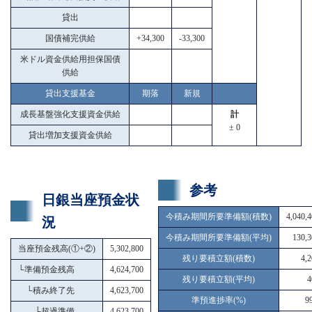
貸出
国債補完供給
+34,300
-33,300
米ドル資金供給用担保国債
供給
貸出支援基金
期落
新規
成長基盤強化支援資金供給
計
± 0
貸出増加支援資金供給
参考
日銀当座預金状
今積み期間所要準備額(積数)
4,040,
況
今積み期間所要準備額(平均)
130,3
当座預金残高(①+②)
5,302,800
残り要積立額(積数)
4,
└
準備預金残高
4,624,700
残り要積立額(平均)
4
└
積み終了先
4,623,700
準預進捗率(%)
9
└
超過準備
4,623,700