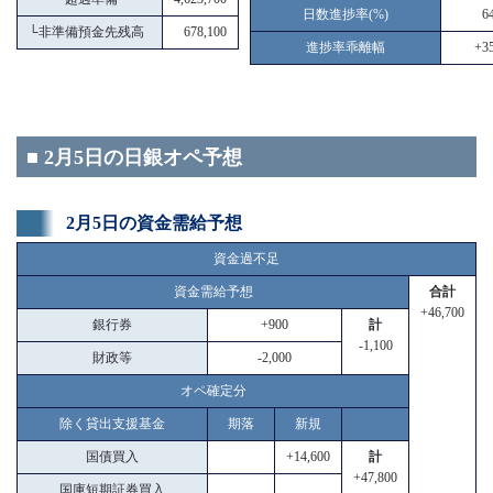
日数進捗率(%)
6
└
非準備預金先残高
678,100
進捗率乖離幅
+35
■ 2月5日の日銀オペ予想
2月5日の資金需給予想
資金過不足
資金需給予想
合計
+46,700
銀行券
+900
計
-1,100
財政等
-2,000
オペ確定分
除く貸出支援基金
期落
新規
国債買入
+14,600
計
+47,800
国庫短期証券買入