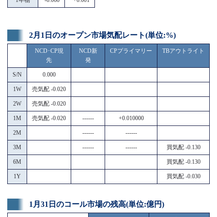
2月1日のオープン市場気配レート(単位:%)
NCD･CP現
NCD新
CPプライマリー
TBアウトライト
先
発
S/N
0.000
1W
売気配 -0.020
2W
売気配 -0.020
1M
売気配 -0.020
------
+0.010000
2M
------
------
3M
------
------
買気配 -0.130
6M
買気配 -0.130
1Y
買気配 -0.030
1月31日のコール市場の残高(単位:億円)