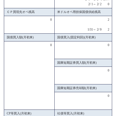
2/ 1～ 2/ 2 0
ＣＰ買現先オペ残高
米ドルオペ用担保国債供給残高
0
2
1/31～ 2/ 9 2
国債買入額(月初来)
国債買入(固定利回)(月初来)
0
0
国庫短期証券買入額(月初来)
0
国庫短期証券売却額(月初来)
0
CP等買入(月初来)
社債等買入(月初来)