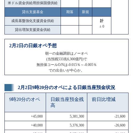
米ドル資金供給用担保国債供給
貸出支援基金
期落
新規
成長基盤強化支援資金供給
計
± 0
貸出増加支援資金供給
2月2日の日銀オペ予想
朝一の金融調節はノーオペ
(当預残533兆6,300億円)で
無担保コールO/Nは-0.015％～-0.005％
での出合いが中心か。
2月2日9時20分のオペによる日銀当座預金状況
9時20分のオペ
日銀当座預金残
前日比増減
高
+45,000
5,381,300
-21,600
+40,000
5,376,300
-26,600