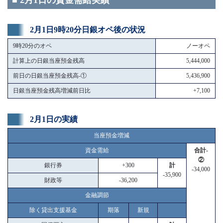
■ 2月1日の資金需給実績
2月1日9時20分日銀オペ後の状況
9時20分のオペ
ノーオペ
計算上の日銀当座預金残高
5,444,000
前日の日銀当座預金残高-①
5,436,900
日銀当座預金残高増減前日比
+7,100
2月1日の実績
当座預金増減
資金需給
合計-
②
銀行券
+300
計
-34,000
-35,900
財政等
-36,200
金融調節
除く貸出支援基金
期落
新規