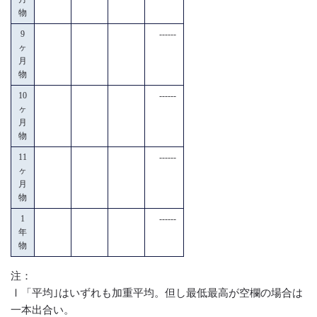
物
9
------
ヶ
月
物
10
------
ヶ
月
物
11
------
ヶ
月
物
1
------
年
物
注：
Ⅰ「平均｣はいずれも加重平均。但し最低最高が空欄の場合は
一本出合い。