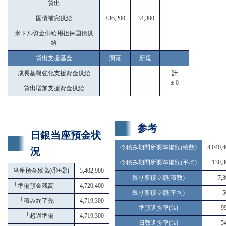
貸出
国債補完供給
+36,200
-34,300
米ドル資金供給用担保国債供
給
貸出支援基金
期落
新規
成長基盤強化支援資金供給
計
± 0
貸出増加支援資金供給
参考
日銀当座預金状
今積み期間所要準備額(積数)
4,040,
況
今積み期間所要準備額(平均)
130,3
当座預金残高(①+②)
5,402,900
残り要積立額(積数)
7,
└
準備預金残高
4,720,400
残り要積立額(平均)
5
└
積み終了先
4,719,300
準預進捗率(%)
9
└
超過準備
4,719,300
日数進捗率(%)
5