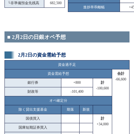
└
非準備預金先残高
682,500
進捗率乖離幅
+45
■ 2月2日の日銀オペ予想
2月2日の資金需給予想
資金過不足
資金需給予想
合計
-66,600
銀行券
+800
計
-100,600
財政等
-101,400
オペ確定分
除く貸出支援基金
期落
新規
国債買入
計
+34,000
国庫短期証券買入