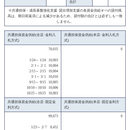
合計
※共通担保・成長基盤強化支援･貸出増加支援の各資金供給オペの貸付残
高は、期日前返済による減少があるため、貸付額の合計とは必ずしも一致
しません。
共通担保資金供給(全店･金利入
共通担保資金供給(本店･金利入札方
札方式)
式)
70,035
0
1/24～ 1/24 10,003
2/ 1～ 2/ 1 10,004
2/15～ 2/15 10,004
3/ 1～ 3/ 1 10,010
9/15～ 9/15 10,005
10/10～10/10 10,006
10/25～10/25 10,003
共通担保資金供給(全店･固定金
共通担保資金供給(本店･固定金利方
利方式)
式)
99,673
0
1/23～ 2/ 7 8,452