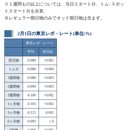
Ⅱ１週間もの以上については、当日スタート分、トム･スポッ
トスタート分を合算。
Ⅲレギュラー期日物のみでオッド期日物は含まず。
2月1日の東京レポ・レート(単位:%)
東京レポ・レート
平均
前日比
翌日物
-0.080
+0.002
トムネ
-0.080
+0.004
1週間物
-0.088
+0.003
2週間物
-0.094
+0.003
3週間物
-0.100
+0.002
1ヶ月物
-0.105
+0.002
3ヶ月物
-0.125
-0.002
6ヶ月物
-0.093
± 0
1年物
-0.060
+0.001