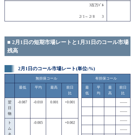
3百万ﾄﾞﾙ
2/ 1～ 2/ 8 3
■ 2月1日の短期市場レートと1月31日のコール市場
残高
2月1日のコール市場レート(単位:%)
無担保コール
有担保コール
最低
平均
最高
前日
最
平
最
前日
比
低
均
高
比
翌
-0.087
-0.010
0.001
+0.001
------
日
------
物
------
ト
-0.005
+0.002
ム
------
ネ