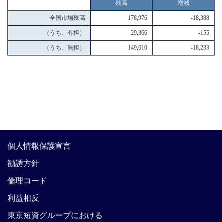
残高
増減
全国市場残高
178,976
-18,388
（うち、有担）
29,366
-155
（うち、無担）
149,610
-18,233
個人情報保護宣言
勧誘方針
倫理コード
利益相反
東京短資グループにおける