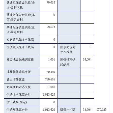
共通担保資金供給(全
70,035
店)金利入札
共通担保資金供給(本
0
店)固定金利
共通担保資金供給(全
99,673
店)固定金利
ＣＰ買現先オペ残高
0
国債買現先オペ残高
0
国債売現先
0
オペ残高
被災地金融機関支援
1,001
国債補完供
34,604
給残高
成長基盤強化支援
30,589
貸出増加支援
730,665
気候変動対応支援
81,666
供給オペ残高合計
1,013,629
貸出残高(推定)
0
供給額残高合計
1,013,629
吸収オペ額
34,604
979,025