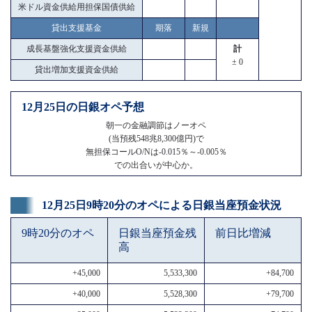
米ドル資金供給用担保国債供給
貸出支援基金
期落
新規
成長基盤強化支援資金供給
計
± 0
貸出増加支援資金供給
12月25日の日銀オペ予想
朝一の金融調節はノーオペ
(当預残548兆8,300億円)で
無担保コールO/Nは-0.015％～-0.005％
での出合いが中心か。
12月25日9時20分のオペによる日銀当座預金状況
9時20分のオペ
日銀当座預金残
前日比増減
高
+45,000
5,533,300
+84,700
+40,000
5,528,300
+79,700