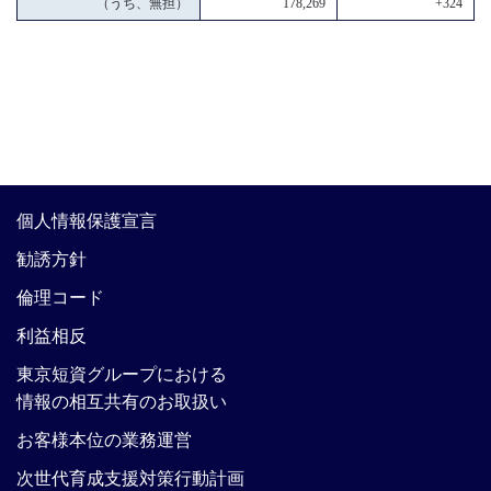
（うち、無担）
178,269
+324
個人情報保護宣言
勧誘方針
倫理コード
利益相反
東京短資グループにおける
情報の相互共有のお取扱い
お客様本位の業務運営
次世代育成支援対策行動計画