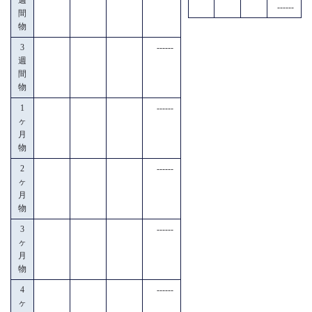
------
間
物
3
------
週
間
物
1
------
ヶ
月
物
2
------
ヶ
月
物
3
------
ヶ
月
物
4
------
ヶ