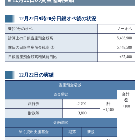
■ 12月22日の資金需給実績
12月22日9時20分日銀オペ後の状況
9時20分のオペ
ノーオペ
計算上の日銀当座預金残高
5,485,900
前日の日銀当座預金残高-①
5,448,500
日銀当座預金残高増減前日比
+37,400
12月22日の実績
当座預金増減
資金需給
合計-
②
銀行券
-2,700
計
+100
+1,100
財政等
+3,800
金融調節
除く貸出支援基金
期落
新規