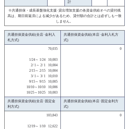
計
※共通担保・成長基盤強化支援･貸出増加支援の各資金供給オペの貸付残
高は、期日前返済による減少があるため、貸付額の合計とは必ずしも一致
しません。
共通担保資金供給(全店･金利入
共通担保資金供給(本店･金利入札方
札方式)
式)
70,035
0
1/24～ 1/24 10,003
2/ 1～ 2/ 1 10,004
2/15～ 2/15 10,004
3/ 1～ 3/ 1 10,010
9/15～ 9/15 10,005
10/10～10/10 10,006
10/25～10/25 10,003
共通担保資金供給(全店･固定金
共通担保資金供給(本店･固定金利方
利方式)
式)
103,843
0
12/19～ 1/10 12,622