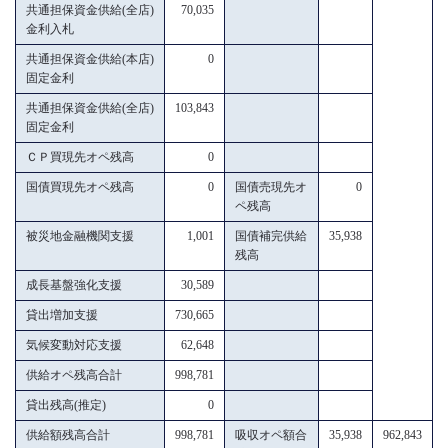
共通担保資金供給(全店)
70,035
金利入札
共通担保資金供給(本店)
0
固定金利
共通担保資金供給(全店)
103,843
固定金利
ＣＰ買現先オペ残高
0
国債買現先オペ残高
0
国債売現先オ
0
ペ残高
被災地金融機関支援
1,001
国債補完供給
35,938
残高
成長基盤強化支援
30,589
貸出増加支援
730,665
気候変動対応支援
62,648
供給オペ残高合計
998,781
貸出残高(推定)
0
供給額残高合計
998,781
吸収オペ額合
35,938
962,843