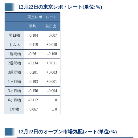
12月22日の東京レポ・レート(単位:%)
東京レポ・レート
平均
前日比
翌日物
-0.104
-0.007
トムネ
-0.119
+0.010
1週間物
-0.261
-0.108
2週間物
-0.234
+0.011
3週間物
-0.201
+0.003
1ヶ月物
-0.193
+0.001
3ヶ月物
-0.156
-0.004
6ヶ月物
-0.112
± 0
1年物
-0.067
± 0
12月22日のオープン市場気配レート(単位:%)