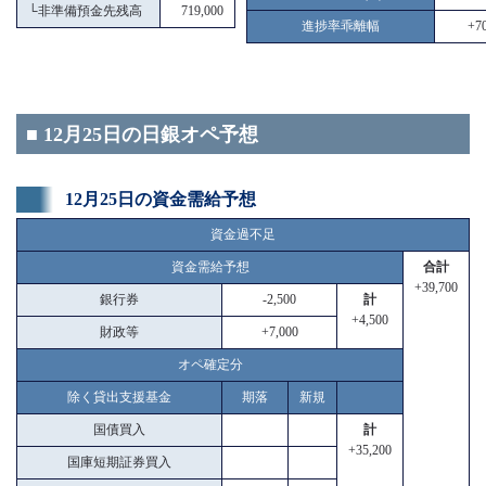
└
非準備預金先残高
719,000
進捗率乖離幅
+70
■ 12月25日の日銀オペ予想
12月25日の資金需給予想
資金過不足
資金需給予想
合計
+39,700
銀行券
-2,500
計
+4,500
財政等
+7,000
オペ確定分
除く貸出支援基金
期落
新規
国債買入
計
+35,200
国庫短期証券買入