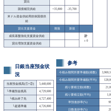
貸出
国債補完供給
+35,800
-35,700
米ドル資金供給用担保国債供
給
貸出支援基金
期落
新規
成長基盤強化支援資金供給
計
± 0
貸出増加支援資金供給
参考
日銀当座預金状
今積み期間所要準備額(積数)
3,969,
況
今積み期間所要準備額(平均)
128,0
当座預金残高(①+②)
5,448,600
残り要積立額(積数)
21,0
└
準備預金残高
4,729,600
残り要積立額(平均)
1,
└
積み終了先
4,727,400
準預進捗率(%)
9
└
超過準備
4,726,800
日数進捗率(%)
2