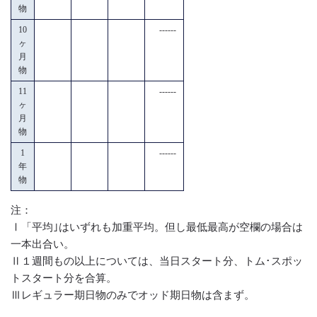
物
10
------
ヶ
月
物
11
------
ヶ
月
物
1
------
年
物
注：
Ⅰ「平均｣はいずれも加重平均。但し最低最高が空欄の場合は
一本出合い。
Ⅱ１週間もの以上については、当日スタート分、トム･スポッ
トスタート分を合算。
Ⅲレギュラー期日物のみでオッド期日物は含まず。