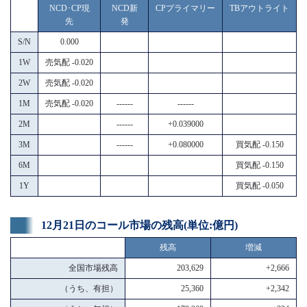
NCD･CP現
NCD新
CPプライマリー
TBアウトライト
先
発
S/N
0.000
1W
売気配 -0.020
2W
売気配 -0.020
1M
売気配 -0.020
------
------
2M
------
+0.039000
3M
------
+0.080000
買気配 -0.150
6M
買気配 -0.150
1Y
買気配 -0.050
12月21日のコール市場の残高(単位:億円)
残高
増減
全国市場残高
203,629
+2,666
（うち、有担）
25,360
+2,342