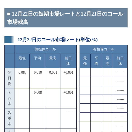
■ 12月22日の短期市場レートと12月21日のコール
市場残高
12月22日のコール市場レート(単位:%)
無担保コール
有担保コール
最低
平均
最高
前日
最
平
最
前日
比
低
均
高
比
翌
-0.087
-0.010
0.001
+0.001
------
日
------
物
------
ト
-0.008
+0.001
ム
------
ネ
------
ス
------
------
ポ
ネ
------