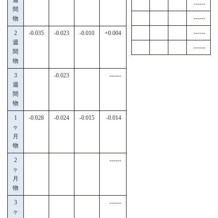
------
間
------
物
------
2
-0.035
-0.023
-0.010
+0.004
週
------
間
物
3
-0.023
------
週
間
物
1
-0.028
-0.024
-0.015
-0.014
ヶ
月
物
2
------
ヶ
月
物
3
------
ヶ