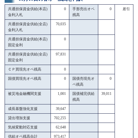
共通担保資金供給(本店)
0
手形売出オペ
0
差引
金利入札
残高
共通担保資金供給(全店)
70,035
金利入札
共通担保資金供給(本店)
0
固定金利
共通担保資金供給(全店)
97,831
固定金利
ＣＰ買現先オペ残高
0
国債買現先オペ残高
0
国債売現先オ
0
ペ残高
被災地金融機関支援
1,001
国債補完供給
39,011
残高
成長基盤強化支援
39,647
貸出増加支援
702,255
気候変動対応支援
62,648
供給オペ残高合計
973,417