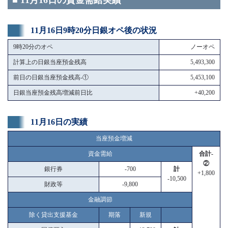
■ 11月16日の資金需給実績
11月16日9時20分日銀オペ後の状況
9時20分のオペ
ノーオペ
計算上の日銀当座預金残高
5,493,300
前日の日銀当座預金残高-①
5,453,100
日銀当座預金残高増減前日比
+40,200
11月16日の実績
当座預金増減
資金需給
合計-
②
銀行券
-700
計
+1,800
-10,500
財政等
-9,800
金融調節
除く貸出支援基金
期落
新規