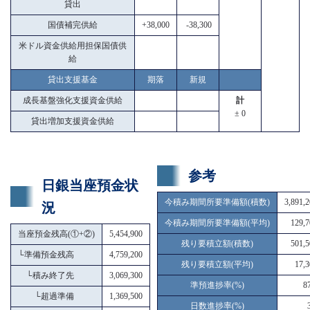
貸出
国債補完供給
+38,000
-38,300
米ドル資金供給用担保国債供
給
貸出支援基金
期落
新規
成長基盤強化支援資金供給
計
± 0
貸出増加支援資金供給
参考
日銀当座預金状
今積み期間所要準備額(積数)
3,891,
況
今積み期間所要準備額(平均)
129,7
当座預金残高(①+②)
5,454,900
残り要積立額(積数)
501,5
└
準備預金残高
4,759,200
残り要積立額(平均)
17,3
└
積み終了先
3,069,300
準預進捗率(%)
8
└
超過準備
1,369,500
日数進捗率(%)