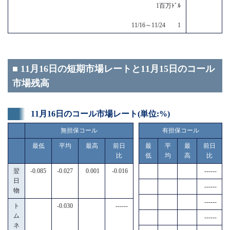
1百万ﾄﾞﾙ
11/16～11/24 1
■ 11月16日の短期市場レートと11月15日のコール
市場残高
11月16日のコール市場レート(単位:%)
無担保コール
有担保コール
最低
平均
最高
前日
最
平
最
前日
比
低
均
高
比
翌
-0.085
-0.027
0.001
-0.016
------
日
------
物
------
ト
-0.030
------
ム
------
ネ