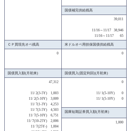
国債補完供給残高
39,011
11/16～11/17 38,946
11/16～11/17 65
ＣＰ買現先オペ残高
米ドルオペ用担保国債供給残高
0
0
国債買入額(月初来)
国債買入(固定利回)(月初来)
47,312
0
11/ 2(3-5Y) 1,003
11/ 1(5-10Y) 0
11/ 2(5-10Y) 3,009
11/ 1(5-10Y) 0
11/ 7(1-3Y) 4,253
11/ 7(3-5Y) 4,503
国庫短期証券買入額(月初来)
11/ 7(5-10Y) 6,751
11/ 7(10-25Y) 2,006
1,000
11/ 7(25Y-) 1,004