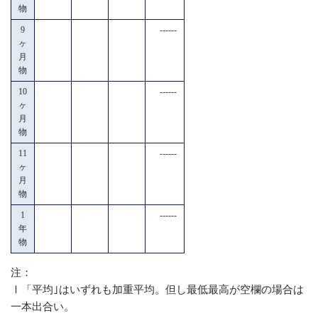
物
9
------
ヶ
月
物
10
------
ヶ
月
物
11
------
ヶ
月
物
1
------
年
物
注：
Ⅰ「平均｣はいずれも加重平均。但し最低最高が空欄の場合は
一本出合い。