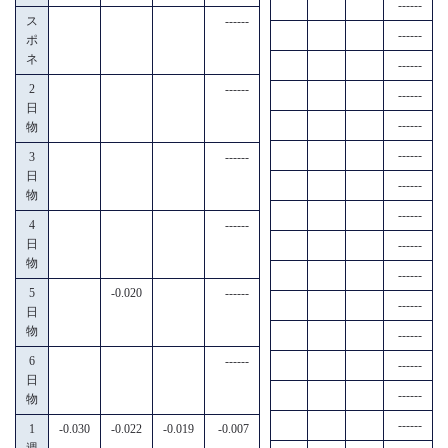
------
ス
------
------
ポ
ネ
------
2
------
------
日
------
物
------
3
------
日
------
物
------
4
------
日
------
物
------
5
-0.020
------
------
日
物
------
6
------
------
日
------
物
------
1
-0.030
-0.022
-0.019
-0.007
週