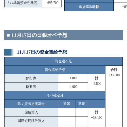
└
非準備預金先残高
695,700
進捗率乖離幅
+83
■ 11月17日の日銀オペ予想
11月17日の資金需給予想
資金過不足
資金需給予想
合計
+33,300
銀行券
+100
計
-4,800
財政等
-4,900
オペ確定分
除く貸出支援基金
期落
新規
国債買入
計
+38,100
国庫短期証券買入