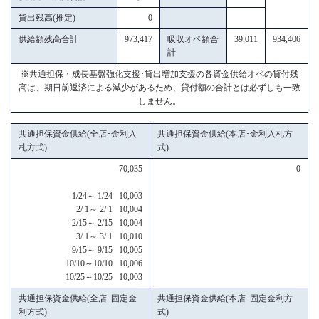
貸出残高(推定)
0
供給額残高合計
973,417
吸収オペ額合
39,011
934,406
計
※共通担保・成長基盤強化支援･貸出増加支援の各資金供給オペの貸付残
高は、期日前返済による減少があるため、貸付額の合計とは必ずしも一致
しません。
共通担保資金供給(全店･金利入
共通担保資金供給(本店･金利入札方
札方式)
式)
70,035
0
1/24～ 1/24 10,003
2/ 1～ 2/ 1 10,004
2/15～ 2/15 10,004
3/ 1～ 3/ 1 10,010
9/15～ 9/15 10,005
10/10～10/10 10,006
10/25～10/25 10,003
共通担保資金供給(全店･固定金
共通担保資金供給(本店･固定金利方
利方式)
式)