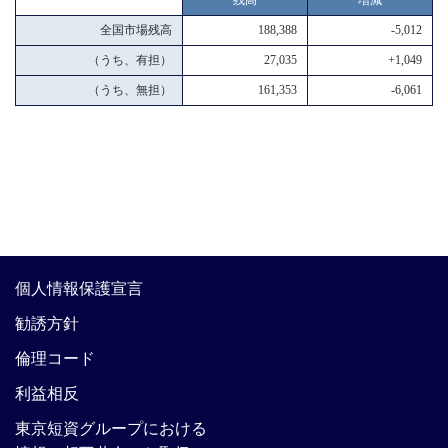
全国市場残高
188,388
-5,012
（うち、有担）
27,035
+1,049
（うち、無担）
161,353
-6,061
個人情報保護宣言
勧誘方針
倫理コード
利益相反
東京短資グループにおける