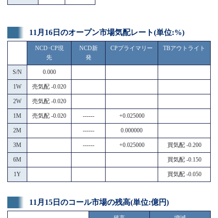
11月16日のオープン市場気配レート(単位:%)
NCD･CP現
NCD新
CPプライマリー
TBアウトライト
先
発
S/N
0.000
1W
売気配 -0.020
2W
売気配 -0.020
1M
売気配 -0.020
------
+0.025000
2M
------
0.000000
3M
------
+0.025000
買気配 -0.200
6M
買気配 -0.150
1Y
買気配 -0.050
11月15日のコール市場の残高(単位:億円)
残高
増減