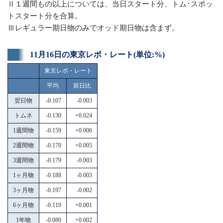
Ⅱ１週間もの以上については、当日スタート分、トム･スポッ
トスタート分を合算。
Ⅲレギュラー期日物のみでオッド期日物は含まず。
11月16日の東京レポ・レート(単位:%)
東京レポ・レート
平均
前日比
翌日物
-0.107
-0.003
トムネ
-0.130
+0.024
1週間物
-0.159
+0.006
2週間物
-0.170
+0.005
3週間物
-0.179
-0.003
1ヶ月物
-0.188
-0.003
3ヶ月物
-0.197
-0.002
6ヶ月物
-0.119
+0.001
1年物
-0.080
+0.002