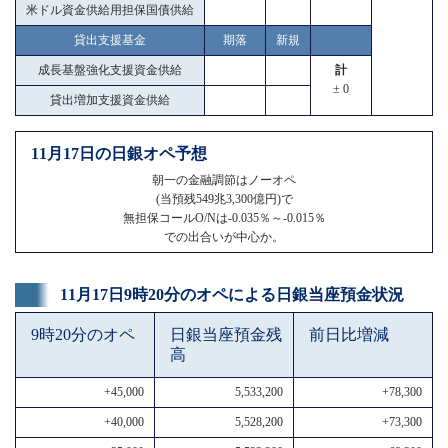
米ドル資金供給用担保国債供給
貸出支援基金
期落
新規
成長基盤強化支援資金供給
計
± 0
貸出増加支援資金供給
11月17日の日銀オペ予想
朝一の金融調節はノーオペ
(当預残549兆3,300億円)で
無担保コールO/Nは-0.035％～-0.015％
での出合いが中心か。
11月17日9時20分のオペによる日銀当座預金状況
9時20分のオペ
日銀当座預金残
前日比増減
高
+45,000
5,533,200
+78,300
+40,000
5,528,200
+73,300