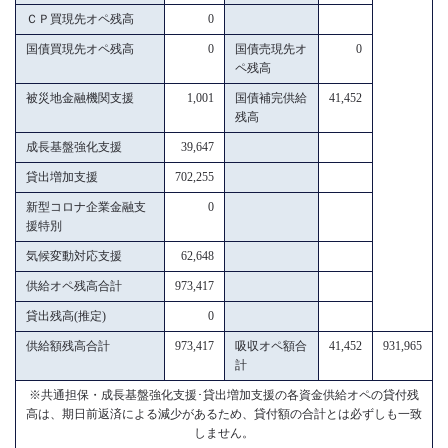
ＣＰ買現先オペ残高
0
国債買現先オペ残高
0
国債売現先オ
0
ペ残高
被災地金融機関支援
1,001
国債補完供給
41,452
残高
成長基盤強化支援
39,647
貸出増加支援
702,255
新型コロナ企業金融支
0
援特別
気候変動対応支援
62,648
供給オペ残高合計
973,417
貸出残高(推定)
0
供給額残高合計
973,417
吸収オペ額合
41,452
931,965
計
※共通担保・成長基盤強化支援･貸出増加支援の各資金供給オペの貸付残
高は、期日前返済による減少があるため、貸付額の合計とは必ずしも一致
しません。