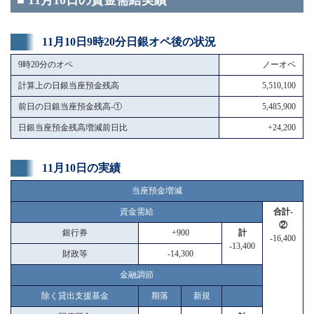
■ 11月10日の資金需給実績
11月10日9時20分日銀オペ後の状況
9時20分のオペ
ノーオペ
計算上の日銀当座預金残高
5,510,100
前日の日銀当座預金残高-①
5,485,900
日銀当座預金残高増減前日比
+24,200
11月10日の実績
当座預金増減
資金需給
合計-
②
銀行券
+900
計
-16,400
-13,400
財政等
-14,300
金融調節
除く貸出支援基金
期落
新規