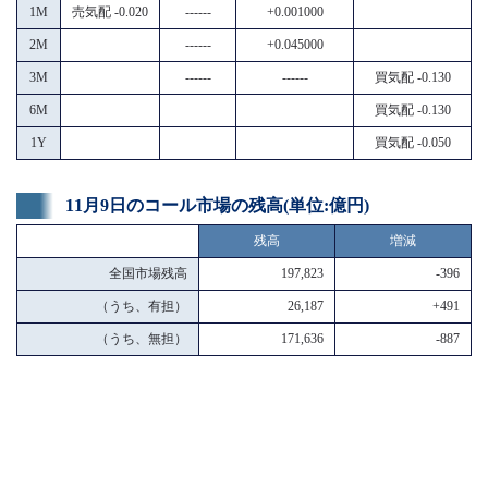
1M
売気配 -0.020
------
+0.001000
2M
------
+0.045000
3M
------
------
買気配 -0.130
6M
買気配 -0.130
1Y
買気配 -0.050
11月9日のコール市場の残高(単位:億円)
残高
増減
全国市場残高
197,823
-396
（うち、有担）
26,187
+491
（うち、無担）
171,636
-887