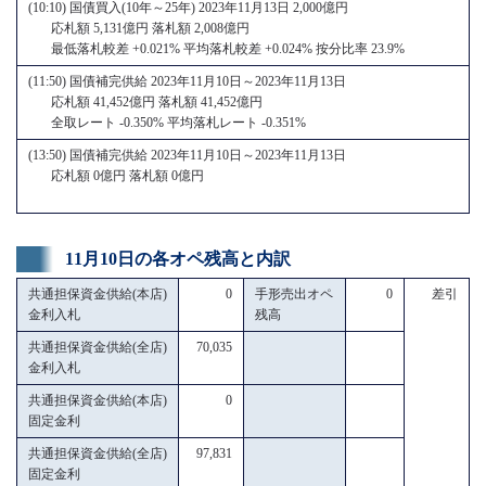
(10:10) 国債買入(10年～25年) 2023年11月13日 2,000億円
応札額 5,131億円 落札額 2,008億円
最低落札較差 +0.021% 平均落札較差 +0.024% 按分比率 23.9%
(11:50) 国債補完供給 2023年11月10日～2023年11月13日
応札額 41,452億円 落札額 41,452億円
全取レート -0.350% 平均落札レート -0.351%
(13:50) 国債補完供給 2023年11月10日～2023年11月13日
応札額 0億円 落札額 0億円
11月10日の各オペ残高と内訳
共通担保資金供給(本店)
0
手形売出オペ
0
差引
金利入札
残高
共通担保資金供給(全店)
70,035
金利入札
共通担保資金供給(本店)
0
固定金利
共通担保資金供給(全店)
97,831
固定金利