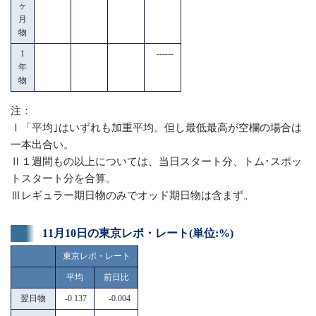
ヶ
月
物
1
------
年
物
注：
Ⅰ「平均｣はいずれも加重平均。但し最低最高が空欄の場合は
一本出合い。
Ⅱ１週間もの以上については、当日スタート分、トム･スポッ
トスタート分を合算。
Ⅲレギュラー期日物のみでオッド期日物は含まず。
11月10日の東京レポ・レート(単位:%)
東京レポ・レート
平均
前日比
翌日物
-0.137
-0.004