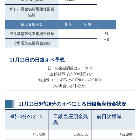
米ドル資金供給用担保国債
供給
貸出支援基金
期落
新規
成長基盤強化支援資金供給
計
± 0
貸出増加支援資金供給
11月13日の日銀オペ予想
朝一の金融調節はノーオペ
(当預残551兆6,700億円)で
無担保コールO/Nは-0.020％～-0.010％
での出合いが中心か。
11月13日9時20分のオペによる日銀当座預金状況
9時20分のオペ
日銀当座預金残
前日比増減
高
+45,000
5,561,700
+92,200