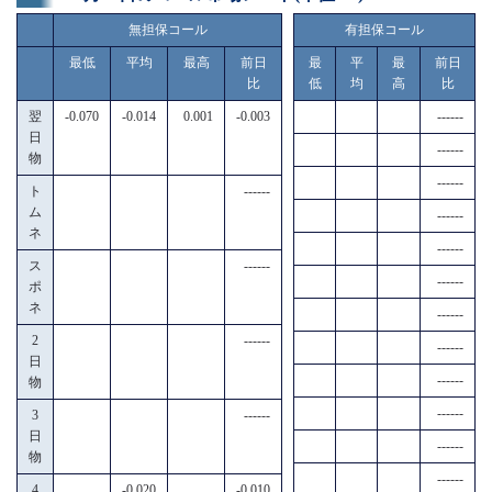
無担保コール
有担保コール
最低
平均
最高
前日
最
平
最
前日
比
低
均
高
比
翌
-0.070
-0.014
0.001
-0.003
------
日
------
物
------
ト
------
ム
------
ネ
------
ス
------
------
ポ
ネ
------
2
------
------
日
------
物
------
3
------
日
------
物
------
4
-0.020
-0.010