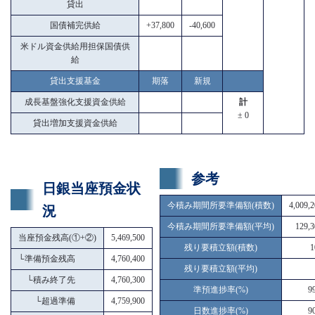
貸出
国債補完供給
+37,800
-40,600
米ドル資金供給用担保国債供
給
貸出支援基金
期落
新規
成長基盤強化支援資金供給
計
± 0
貸出増加支援資金供給
参考
日銀当座預金状
今積み期間所要準備額(積数)
4,009,
況
今積み期間所要準備額(平均)
129,3
当座預金残高(①+②)
5,469,500
残り要積立額(積数)
1
└
準備預金残高
4,760,400
残り要積立額(平均)
└
積み終了先
4,760,300
準預進捗率(%)
9
└
超過準備
4,759,900
日数進捗率(%)
9