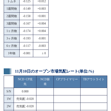
トムネ
-0.125
+0.012
1週間物
-0.149
+0.003
2週間物
-0.158
+0.001
3週間物
-0.167
+0.004
1ヶ月物
-0.174
+0.004
3ヶ月物
-0.193
-0.001
6ヶ月物
-0.117
-0.003
1年物
-0.081
± 0
11月10日のオープン市場気配レート(単位:%)
NCD･CP現
NCD新
CPプライマリー
TBアウトライト
先
発
S/N
0.000
1W
売気配 -0.020
2W
売気配 -0.020