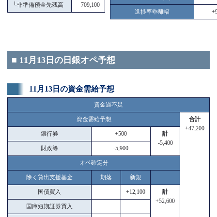
└
非準備預金先残高
709,100
進捗率乖離幅
+9
■ 11月13日の日銀オペ予想
11月13日の資金需給予想
資金過不足
資金需給予想
合計
+47,200
銀行券
+500
計
-5,400
財政等
-5,900
オペ確定分
除く貸出支援基金
期落
新規
国債買入
+12,100
計
+52,600
国庫短期証券買入