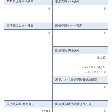
ＣＰ買現先オペ残高
手形売出オペ残高
0
0
国債買現先オペ残高
国債売現先オペ残高
0
0
国債補完供給残高
54,127
10/31～11/ 1 54,127
10/31～11/ 1 0
米ドルオペ用担保国債供給残高
0
国債買入額(月初来)
国債買入(固定利回)(月初来)
92,983
0