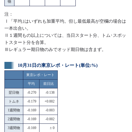
物
注：
Ⅰ「平均｣はいずれも加重平均。但し最低最高が空欄の場合は
一本出合い。
Ⅱ１週間もの以上については、当日スタート分、トム･スポッ
トスタート分を合算。
Ⅲレギュラー期日物のみでオッド期日物は含まず。
10月31日の東京レポ・レート(単位:%)
東京レポ・レート
平均
前日比
翌日物
-0.270
-0.138
トムネ
-0.179
+0.002
1週間物
-0.169
-0.003
2週間物
-0.169
-0.002
3週間物
-0.169
± 0