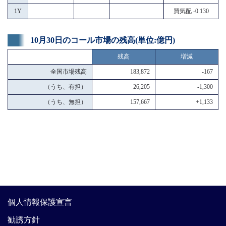
1Y
買気配 -0.130
10月30日のコール市場の残高(単位:億円)
残高
増減
全国市場残高
183,872
-167
（うち、有担）
26,205
-1,300
（うち、無担）
157,667
+1,133
個人情報保護宣言
勧誘方針