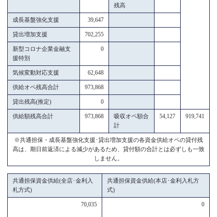
残高
成長基盤強化支援
39,647
貸出増加支援
702,255
新型コロナ企業金融支
0
援特別
気候変動対応支援
62,648
供給オペ残高合計
973,868
貸出残高(推定)
0
供給額残高合計
973,868
吸収オペ額合
54,127
919,741
計
※共通担保・成長基盤強化支援･貸出増加支援の各資金供給オペの貸付残
高は、期日前返済による減少があるため、貸付額の合計とは必ずしも一致
しません。
共通担保資金供給(全店･金利入
共通担保資金供給(本店･金利入札方
札方式)
式)
70,035
0