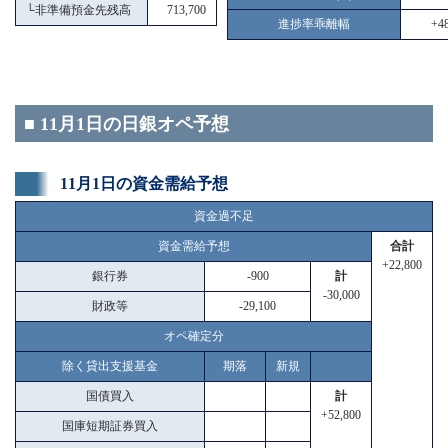
└
非準備預金先残高
713,700
進捗率乖離幅
+48
■ 11月1日の日銀オペ予想
11月1日の資金需給予想
資金過不足
資金需給予想
合計
+22,800
銀行券
-900
計
-30,000
財政等
-29,100
オペ確定分
除く貸出支援基金
期落
新規
国債買入
計
+52,800
国庫短期証券買入