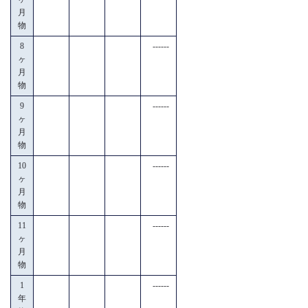
月
物
8
------
ヶ
月
物
9
------
ヶ
月
物
10
------
ヶ
月
物
11
------
ヶ
月
物
1
------
年