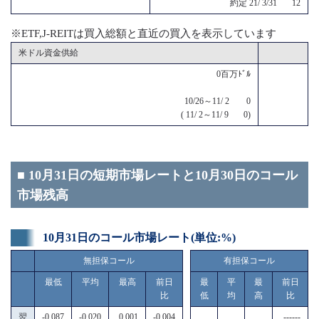
約定 21/ 3/31 12
※ETF,J-REITは買入総額と直近の買入を表示しています
米ドル資金供給
0百万ﾄﾞﾙ
10/26～11/ 2 0
( 11/ 2～11/ 9 0)
■ 10月31日の短期市場レートと10月30日のコール
市場残高
10月31日のコール市場レート(単位:%)
無担保コール
有担保コール
最低
平均
最高
前日
最
平
最
前日
比
低
均
高
比
翌
-0.087
-0.020
0.001
-0.004
------