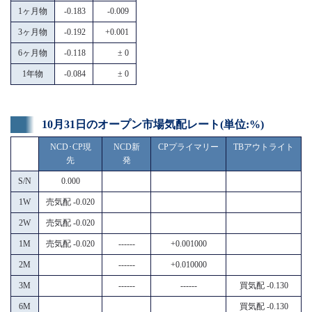
1ヶ月物
-0.183
-0.009
3ヶ月物
-0.192
+0.001
6ヶ月物
-0.118
± 0
1年物
-0.084
± 0
10月31日のオープン市場気配レート(単位:%)
NCD･CP現
NCD新
CPプライマリー
TBアウトライト
先
発
S/N
0.000
1W
売気配 -0.020
2W
売気配 -0.020
1M
売気配 -0.020
------
+0.001000
2M
------
+0.010000
3M
------
------
買気配 -0.130
6M
買気配 -0.130