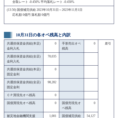
全取レート -0.450% 平均落札レート -0.450%
(13:50) 国債補完供給 2023年10月31日～2023年11月1日
応札額 0億円 落札額 0億円
10月31日の各オペ残高と内訳
共通担保資金供給(本店)
0
手形売出オペ
0
差引
金利入札
残高
共通担保資金供給(全店)
70,035
金利入札
共通担保資金供給(本店)
0
固定金利
共通担保資金供給(全店)
98,282
固定金利
ＣＰ買現先オペ残高
0
国債買現先オペ残高
0
国債売現先オ
0
ペ残高
被災地金融機関支援
1,001
国債補完供給
54,127