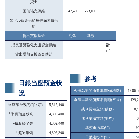
貸出
国債補完供給
+47,400
-53,000
米ドル資金供給用担保国債供
給
貸出支援基金
期落
新規
成長基盤強化支援資金供給
計
± 0
貸出増加支援資金供給
参考
日銀当座預金状
今積み期間所要準備額(積数)
4,006,
況
今積み期間所要準備額(平均)
129,2
当座預金残高(①+②)
5,517,100
残り要積立額(積数)
8,
└
準備預金残高
4,803,400
残り要積立額(平均)
6
└
積み終了先
4,802,400
準預進捗率(%)
9
└
超過準備
4,802,300
日数進捗率(%)
5