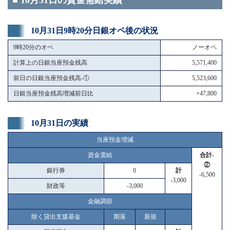
■ 10月31日の資金需給実績
10月31日9時20分日銀オペ後の状況
9時20分のオペ
ノーオペ
計算上の日銀当座預金残高
5,571,400
前日の日銀当座預金残高-①
5,523,600
日銀当座預金残高増減前日比
+47,800
10月31日の実績
当座預金増減
資金需給
合計-
②
銀行券
0
計
-6,500
-3,000
財政等
-3,000
金融調節
除く貸出支援基金
期落
新規