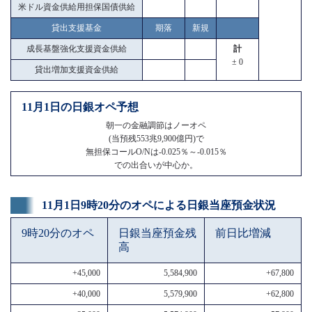
米ドル資金供給用担保国債供給
貸出支援基金
期落
新規
成長基盤強化支援資金供給
計
± 0
貸出増加支援資金供給
11月1日の日銀オペ予想
朝一の金融調節はノーオペ
(当預残553兆9,900億円)で
無担保コールO/Nは-0.025％～-0.015％
での出合いが中心か。
11月1日9時20分のオペによる日銀当座預金状況
9時20分のオペ
日銀当座預金残
前日比増減
高
+45,000
5,584,900
+67,800
+40,000
5,579,900
+62,800