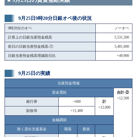
■ 9月25日の資金需給実績
9月25日9時20分日銀オペ後の状況
9時20分のオペ
ノーオペ
計算上の日銀当座預金残高
5,531,500
前日の日銀当座預金残高-①
5,481,600
日銀当座預金残高増減前日比
+49,900
9月25日の実績
当座預金増減
資金需給
合計-②
+12,500
銀行券
+600
計
+12,000
財政等
+11,400
金融調節
除く貸出支援基金
期落
新規