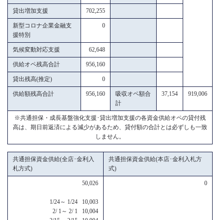
貸出増加支援
702,255
新型コロナ企業金融支
0
援特別
気候変動対応支援
62,648
供給オペ残高合計
956,160
貸出残高(推定)
0
供給額残高合計
956,160
吸収オペ額合
37,154
919,006
計
※共通担保・成長基盤強化支援･貸出増加支援の各資金供給オペの貸付残
高は、期日前返済による減少があるため、貸付額の合計とは必ずしも一致
しません。
共通担保資金供給(全店･金利入
共通担保資金供給(本店･金利入札方
札方式)
式)
50,026
0
1/24～ 1/24 10,003
2/ 1～ 2/ 1 10,004