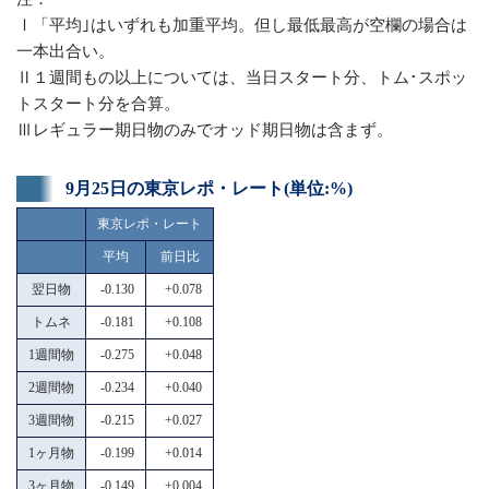
Ⅰ「平均｣はいずれも加重平均。但し最低最高が空欄の場合は
一本出合い。
Ⅱ１週間もの以上については、当日スタート分、トム･スポッ
トスタート分を合算。
Ⅲレギュラー期日物のみでオッド期日物は含まず。
9月25日の東京レポ・レート(単位:%)
東京レポ・レート
平均
前日比
翌日物
-0.130
+0.078
トムネ
-0.181
+0.108
1週間物
-0.275
+0.048
2週間物
-0.234
+0.040
3週間物
-0.215
+0.027
1ヶ月物
-0.199
+0.014
3ヶ月物
-0.149
+0.004