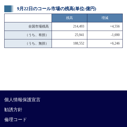
9月22日のコール市場の残高(単位:億円)
残高
増減
全国市場残高
214,493
+4,556
（うち、有担）
25,941
-1,690
（うち、無担）
188,552
+6,246
個人情報保護宣言
勧誘方針
倫理コード