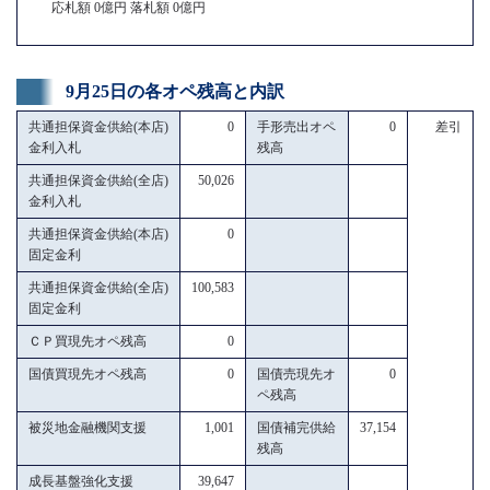
応札額 0億円 落札額 0億円
9月25日の各オペ残高と内訳
共通担保資金供給(本店)
0
手形売出オペ
0
差引
金利入札
残高
共通担保資金供給(全店)
50,026
金利入札
共通担保資金供給(本店)
0
固定金利
共通担保資金供給(全店)
100,583
固定金利
ＣＰ買現先オペ残高
0
国債買現先オペ残高
0
国債売現先オ
0
ペ残高
被災地金融機関支援
1,001
国債補完供給
37,154
残高
成長基盤強化支援
39,647