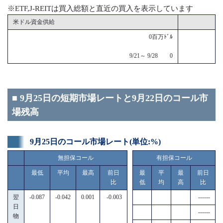
※ETF,J-REITは買入総額と直近の買入を表示しています
米ドル資金供給
0百万ﾄﾞﾙ
9/21～ 9/28 0
■ 9月25日の短期市場レートと9月22日のコール市
場残高
9月25日のコール市場レート(単位:%)
無担保コール
有担保コール
最低
平均
最高
前日
最
平
最
前日
比
低
均
高
比
翌
-0.087
-0.042
0.001
-0.003
------
日
------
物