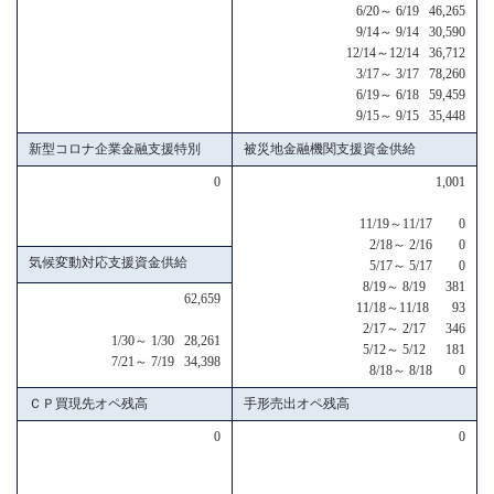
6/20～ 6/19 46,265
9/14～ 9/14 30,590
12/14～12/14 36,712
3/17～ 3/17 78,260
6/19～ 6/18 59,459
9/15～ 9/15 35,448
新型コロナ企業金融支援特別
被災地金融機関支援資金供給
0
1,001
11/19～11/17 0
2/18～ 2/16 0
気候変動対応支援資金供給
5/17～ 5/17 0
8/19～ 8/19 381
62,659
11/18～11/18 93
2/17～ 2/17 346
1/30～ 1/30 28,261
5/12～ 5/12 181
7/21～ 7/19 34,398
8/18～ 8/18 0
ＣＰ買現先オペ残高
手形売出オペ残高
0
0