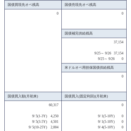
国債買現先オペ残高
国債売現先オペ残高
0
0
国債補完供給残高
37,154
9/25～ 9/26 37,154
9/25～ 9/26 0
米ドルオペ用担保国債供給残高
0
国債買入額(月初来)
国債買入(固定利回)(月初来)
60,317
0
9/ 5(1-3Y) 4,250
9/ 1(5-10Y) 0
9/ 5(3-5Y) 4,501
9/ 1(5-10Y) 0
9/ 5(10-25Y) 2,004
9/ 4(5-10Y) 0