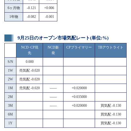
6ヶ月物
-0.121
+0.006
1年物
-0.082
-0.001
9月25日のオープン市場気配レート(単位:%)
NCD･CP現
NCD新
CPプライマリー
TBアウトライト
先
発
S/N
0.000
1W
売気配 -0.020
2W
売気配 -0.020
1M
売気配 -0.020
------
+0.020000
2M
------
+0.035000
3M
------
+0.020000
買気配 -0.130
6M
買気配 -0.130
1Y
買気配 -0.130