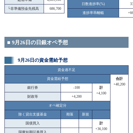
日数進捗率(%)
3
└
非準備預金先残高
686,700
進捗率乖離幅
+66
■ 9月26日の日銀オペ予想
9月26日の資金需給予想
資金過不足
資金需給予想
合計
+40,200
銀行券
-100
計
+4,100
財政等
+4,200
オペ確定分
除く貸出支援基金
期落
新規
国債買入
計
+36,100
国庫短期証券買入