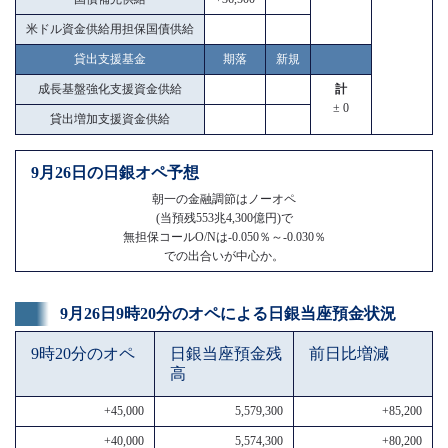
米ドル資金供給用担保国債供給
貸出支援基金
期落
新規
成長基盤強化支援資金供給
計
± 0
貸出増加支援資金供給
9月26日の日銀オペ予想
朝一の金融調節はノーオペ
(当預残553兆4,300億円)で
無担保コールO/Nは-0.050％～-0.030％
での出合いが中心か。
9月26日9時20分のオペによる日銀当座預金状況
9時20分のオペ
日銀当座預金残
前日比増減
高
+45,000
5,579,300
+85,200
+40,000
5,574,300
+80,200