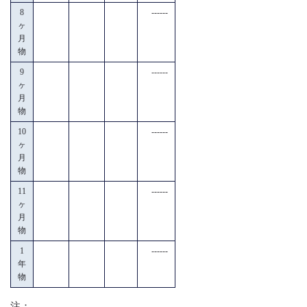
8
------
ヶ
月
物
9
------
ヶ
月
物
10
------
ヶ
月
物
11
------
ヶ
月
物
1
------
年
物
注：