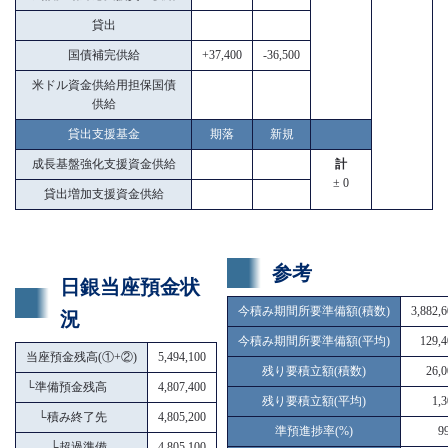
貸出
国債補完供給
+37,400
-36,500
米ドル資金供給用担保国債
供給
貸出支援基金
期落
新規
成長基盤強化支援資金供給
計
± 0
貸出増加支援資金供給
参考
日銀当座預金状
今積み期間所要準備額(積数)
3,882,
況
今積み期間所要準備額(平均)
129,4
当座預金残高(①+②)
5,494,100
残り要積立額(積数)
26,0
└
準備預金残高
4,807,400
残り要積立額(平均)
1,
└
積み終了先
4,805,200
準預進捗率(%)
9
└
超過準備
4,805,100