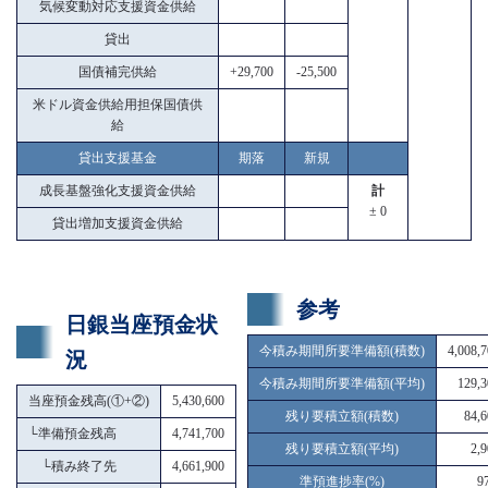
気候変動対応支援資金供給
貸出
国債補完供給
+29,700
-25,500
米ドル資金供給用担保国債供
給
貸出支援基金
期落
新規
成長基盤強化支援資金供給
計
± 0
貸出増加支援資金供給
参考
日銀当座預金状
今積み期間所要準備額(積数)
4,008,
況
今積み期間所要準備額(平均)
129,3
当座預金残高(①+②)
5,430,600
残り要積立額(積数)
84,6
└
準備預金残高
4,741,700
残り要積立額(平均)
2,
└
積み終了先
4,661,900
準預進捗率(%)
9