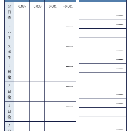
翌
-0.087
-0.033
0.001
+0.001
------
日
------
物
------
ト
------
ム
------
ネ
------
ス
------
------
ポ
ネ
------
2
------
------
日
------
物
------
3
------
日
------
物
------
4
------
日
------
物
------
5
------
------