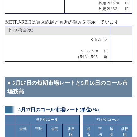
約定 21/ 3/30 12.
約定 21/ 3/31 12.
※ETF,J-REITは買入総額と直近の買入を表示しています
米ドル資金供給
０百万ﾄﾞﾙ
5/11～ 5/18 0.
( 5/18～ 5/25 0)
■ 5月17日の短期市場レートと5月16日のコール市
場残高
5月17日のコール市場レート(単位:%)
無担保コール
有担保コール
最低
平均
最高
前日
最
平
最
前日
比
低
均
高
比