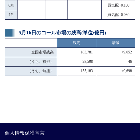
6M
買気配 -0.100
1Y
買気配 -0.030
5月16日のコール市場の残高(単位:億円)
残高
増減
全国市場残高
183,781
+9,652
（うち、有担）
28,598
-46
（うち、無担）
155,183
+9,698
個人情報保護宣言