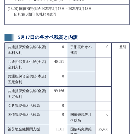
(13:50) 国債補完供給 2023年5月17日～2023年5月18日
応札額 0億円 落札額 0億円
5月17日の各オペ残高と内訳
共通担保資金供給(本店)
0
手形売出オペ
0
差引
金利入札
残高
共通担保資金供給(全店)
40,021
金利入札
共通担保資金供給(本店)
0
固定金利
共通担保資金供給(全店)
99,166
固定金利
ＣＰ買現先オペ残高
0
国債買現先オペ残高
0
国債売現先オ
0
ペ残高
被災地金融機関支援
1,001
国債補完供給
25,456