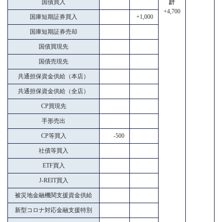
国債買入
計
+4,700
国庫短期証券買入
+1,000
国庫短期証券売却
国債買現先
国債売現先
共通担保資金供給（本店）
共通担保資金供給（全店）
CP買現先
手形売出
CP等買入
-500
社債等買入
ETF買入
J-REIT買入
被災地金融機関支援資金供給
新型コロナ対応金融支援特別