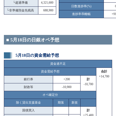
└
超過準備
4,321,600
日数進捗率(%)
└
非準備預金先残高
688,900
進捗率乖離幅
+91
■ 5月18日の日銀オペ予想
5月18日の資金需給予想
資金過不足
資金需給予想
合計
+14,700
銀行券
+200
計
-10,700
財政等
-10,900
オペ確定分
除く貸出支援基金
期落
新規
国債買入
計
+25,400