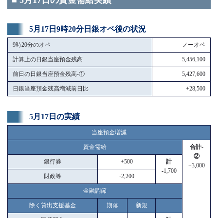
■ 5月17日の資金需給実績
5月17日9時20分日銀オペ後の状況
9時20分のオペ
ノーオペ
計算上の日銀当座預金残高
5,456,100
前日の日銀当座預金残高-①
5,427,600
日銀当座預金残高増減前日比
+28,500
5月17日の実績
当座預金増減
資金需給
合計-
②
銀行券
+500
計
+3,000
-1,700
財政等
-2,200
金融調節
除く貸出支援基金
期落
新規