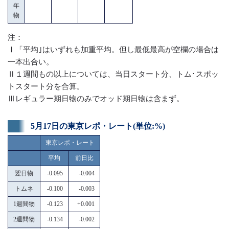
年
物
注：
Ⅰ「平均｣はいずれも加重平均。但し最低最高が空欄の場合は
一本出合い。
Ⅱ１週間もの以上については、当日スタート分、トム･スポッ
トスタート分を合算。
Ⅲレギュラー期日物のみでオッド期日物は含まず。
5月17日の東京レポ・レート(単位:%)
東京レポ・レート
平均
前日比
翌日物
-0.095
-0.004
トムネ
-0.100
-0.003
1週間物
-0.123
+0.001
2週間物
-0.134
-0.002