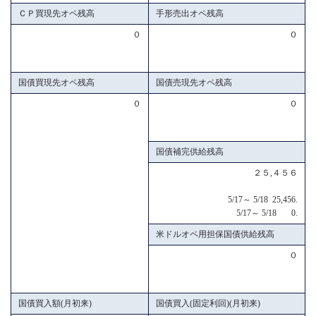
ＣＰ買現先オペ残高
手形売出オペ残高
０
０
国債買現先オペ残高
国債売現先オペ残高
０
０
国債補完供給残高
２５,４５６
5/17～ 5/18 25,456.
5/17～ 5/18 0.
米ドルオペ用担保国債供給残高
０
国債買入額(月初来)
国債買入(固定利回)(月初来)