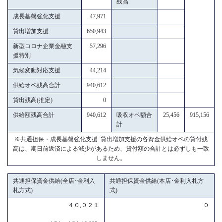
残高
成長基盤強化支援
47,971
貸出増加支援
650,943
新型コロナ企業金融支
57,296
援特別
気候変動対応支援
44,214
供給オペ残高合計
940,612
貸出残高(推定)
0
供給額残高合計
940,612
吸収オペ額合
25,456
915,156
計
※共通担保・成長基盤強化支援･貸出増加支援の各資金供給オペの貸付残
高は、期日前返済による減少があるため、貸付額の合計とは必ずしも一致
しません。
共通担保資金供給(全店･金利入
共通担保資金供給(本店･金利入札方
札方式)
式)
４０,０２１
０