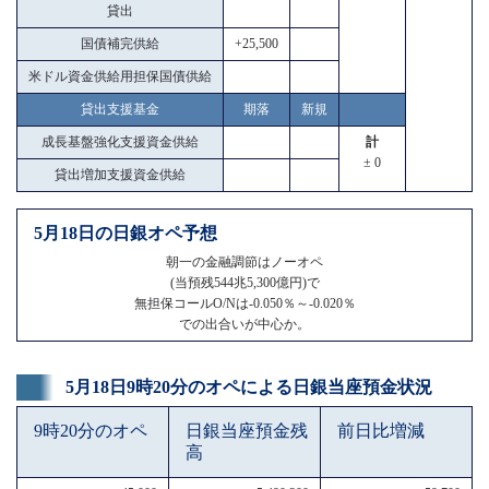
貸出
国債補完供給
+25,500
米ドル資金供給用担保国債供給
貸出支援基金
期落
新規
成長基盤強化支援資金供給
計
± 0
貸出増加支援資金供給
5月18日の日銀オペ予想
朝一の金融調節はノーオペ
(当預残544兆5,300億円)で
無担保コールO/Nは-0.050％～-0.020％
での出合いが中心か。
5月18日9時20分のオペによる日銀当座預金状況
9時20分のオペ
日銀当座預金残
前日比増減
高