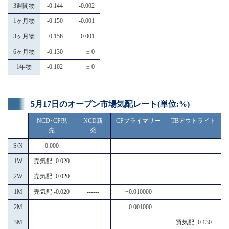
3週間物
-0.144
-0.002
1ヶ月物
-0.150
-0.001
3ヶ月物
-0.156
+0.001
6ヶ月物
-0.130
± 0
1年物
-0.102
± 0
5月17日のオープン市場気配レート(単位:%)
NCD･CP現
NCD新
CPプライマリー
TBアウトライト
先
発
S/N
0.000
1W
売気配 -0.020
2W
売気配 -0.020
1M
売気配 -0.020
------
+0.010000
2M
------
+0.001000
3M
------
------
買気配 -0.130