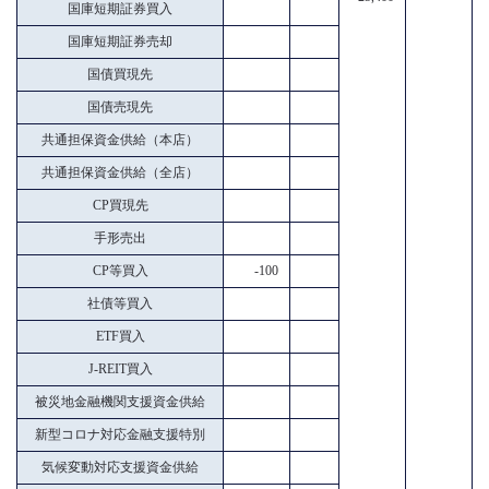
国庫短期証券買入
国庫短期証券売却
国債買現先
国債売現先
共通担保資金供給（本店）
共通担保資金供給（全店）
CP買現先
手形売出
CP等買入
-100
社債等買入
ETF買入
J-REIT買入
被災地金融機関支援資金供給
新型コロナ対応金融支援特別
気候変動対応支援資金供給