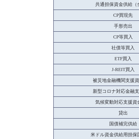
共通担保資金供給（
CP買現先
手形売出
CP等買入
社債等買入
ETF買入
J-REIT買入
被災地金融機関支援
新型コロナ対応金融
気候変動対応支援資
貸出
国債補完供給
米ドル資金供給用担保