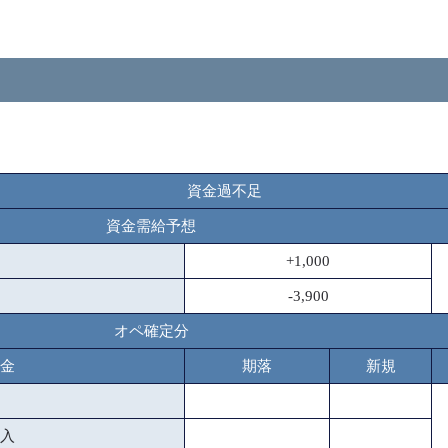
資金過不足
資金需給予想
+1,000
-3,900
オペ確定分
金
期落
新規
入