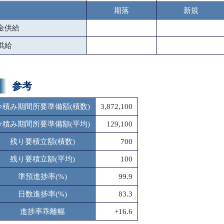
期落
新規
金供給
供給
参考
今積み期間所要準備額(積数)
3,872,100
今積み期間所要準備額(平均)
129,100
残り要積立額(積数)
700
残り要積立額(平均)
100
準預進捗率(%)
99.9
日数進捗率(%)
83.3
進捗率乖離幅
+16.6