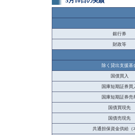
5月10日の実績
銀行券
財政等
除く貸出支援基
国債買入
国庫短期証券買
国庫短期証券売
国債買現先
国債売現先
共通担保資金供給（