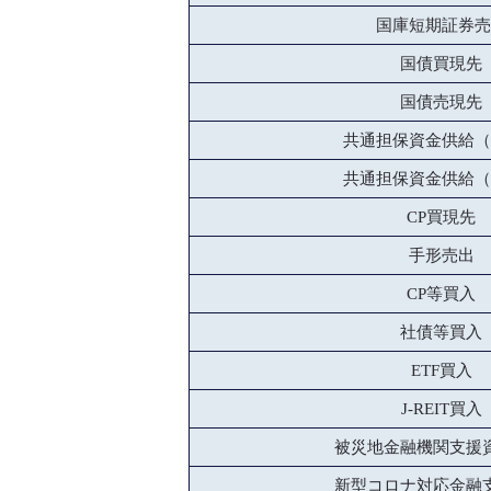
国庫短期証券売
国債買現先
国債売現先
共通担保資金供給（
共通担保資金供給（
CP買現先
手形売出
CP等買入
社債等買入
ETF買入
J-REIT買入
被災地金融機関支援
新型コロナ対応金融