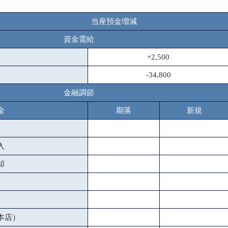
当座預金増減
資金需給
+2,500
-34,800
金融調節
金
期落
新規
入
却
本店）