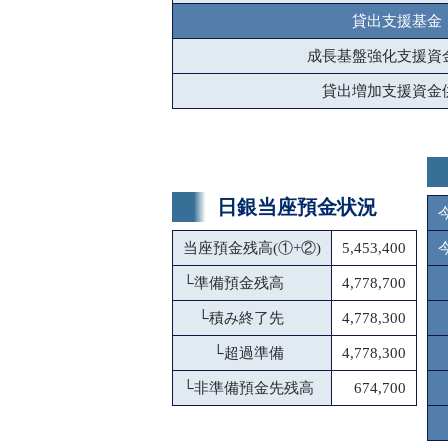
貸出支援基金
成長基盤強化支援資
貸出増加支援資金
日銀当座預金状況
当座預金残高(①+②)
5,453,400
└
準備預金残高
4,778,700
└
積み終了先
4,778,300
└
超過準備
4,778,300
└
非準備預金先残高
674,700