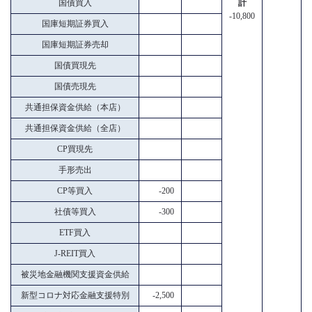
国債買入
計
-10,800
国庫短期証券買入
国庫短期証券売却
国債買現先
国債売現先
共通担保資金供給（本店）
共通担保資金供給（全店）
CP買現先
手形売出
CP等買入
-200
社債等買入
-300
ETF買入
J-REIT買入
被災地金融機関支援資金供給
新型コロナ対応金融支援特別
-2,500