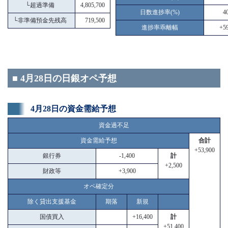
└
超過準備
4,805,700
日数進捗率(%)
4
└
非準備預金先残高
719,500
進捗率乖離幅
+59
■ 4月28日の日銀オペ予想
4月28日の資金需給予想
資金過不足
資金需給予想
合計
+53,900
銀行券
-1,400
計
+2,500
財政等
+3,900
オペ確定分
除く貸出支援基金
期落
新規
国債買入
+16,400
計
+51,400