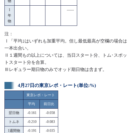
物
1
------
年
物
注：
Ⅰ「平均｣はいずれも加重平均。但し最低最高が空欄の場合は
一本出合い。
Ⅱ１週間もの以上については、当日スタート分、トム･スポッ
トスタート分を合算。
Ⅲレギュラー期日物のみでオッド期日物は含まず。
4月27日の東京レポ・レート(単位:%)
東京レポ・レート
平均
前日比
翌日物
-0.161
-0.058
トムネ
-0.210
-0.083
1週間物
-0.191
-0.035