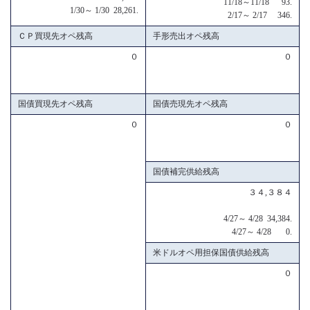
11/18～11/18 93.
1/30～ 1/30 28,261.
2/17～ 2/17 346.
ＣＰ買現先オペ残高
手形売出オペ残高
０
０
国債買現先オペ残高
国債売現先オペ残高
０
０
国債補完供給残高
３４,３８４
4/27～ 4/28 34,384.
4/27～ 4/28 0.
米ドルオペ用担保国債供給残高
０