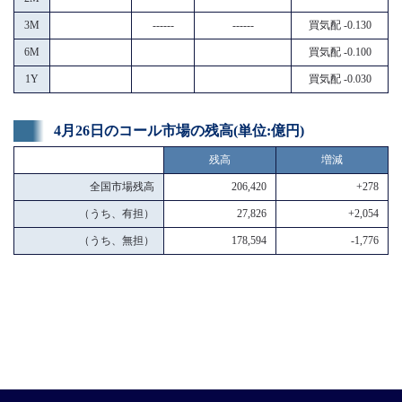
3M
------
------
買気配 -0.130
6M
買気配 -0.100
1Y
買気配 -0.030
4月26日のコール市場の残高(単位:億円)
残高
増減
全国市場残高
206,420
+278
（うち、有担）
27,826
+2,054
（うち、無担）
178,594
-1,776