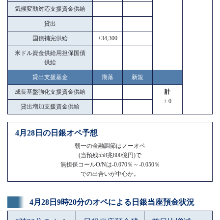
気候変動対応支援資金供給
貸出
国債補完供給
+34,300
米ドル資金供給用担保国債
供給
貸出支援基金
期落
新規
成長基盤強化支援資金供給
計
± 0
貸出増加支援資金供給
4月28日の日銀オペ予想
朝一の金融調節はノーオペ
(当預残558兆800億円)で
無担保コールO/Nは-0.070％～-0.050％
での出合いが中心か。
4月28日9時20分のオペによる日銀当座預金状況