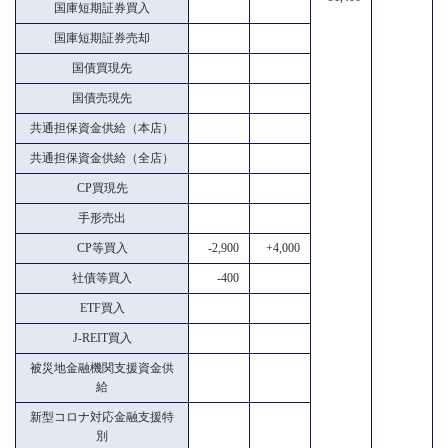
国庫短期証券買入
国庫短期証券売却
国債買現先
国債売現先
共通担保資金供給（本店）
共通担保資金供給（全店）
CP買現先
手形売出
CP等買入
-2,900
+4,000
社債等買入
-400
ETF買入
J-REIT買入
被災地金融機関支援資金供
給
新型コロナ対応金融支援特
別