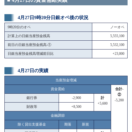
■ 4月27日の資金需給実績
4月27日9時20分日銀オペ後の状況
9時20分のオペ
ノーオペ
計算上の日銀当座預金残高
5,555,100
前日の日銀当座預金残高-①
5,532,100
日銀当座預金残高増減前日比
+23,000
4月27日の実績
当座預金増減
資金需給
合計-
②
銀行券
-2,900
計
-5,200
+5,600
財政等
+8,500
金融調節
除く貸出支援基金
期落
新規