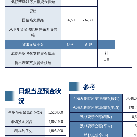
気候変動対応支援資金供給
貸出
国債補完供給
+26,500
-34,300
米ドル資金供給用担保国債供
給
貸出支援基金
期落
新規
成長基盤強化支援資金供給
計
± 0
貸出増加支援資金供給
参考
日銀当座預金状
今積み期間所要準備額(積数)
3,846,
況
今積み期間所要準備額(平均)
128,2
当座預金残高(①+②)
5,526,900
残り要積立額(積数)
10,6
└
準備預金残高
4,807,400
残り要積立額(平均)
6
└
積み終了先
4,805,800
準預進捗率(%)
9