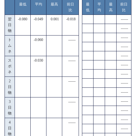
最低
平均
最高
前日
最
平
最
前日
比
低
均
高
比
翌
-0.080
-0.049
0.001
-0.018
------
日
------
物
------
ト
-0.060
------
ム
------
ネ
------
ス
-0.030
------
------
ポ
ネ
------
2
------
------
日
------
物
------
3
------
日
------
物
------
4
------
日
------
物