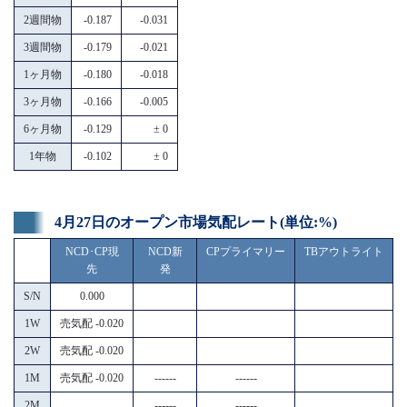
2週間物
-0.187
-0.031
3週間物
-0.179
-0.021
1ヶ月物
-0.180
-0.018
3ヶ月物
-0.166
-0.005
6ヶ月物
-0.129
± 0
1年物
-0.102
± 0
4月27日のオープン市場気配レート(単位:%)
NCD･CP現
NCD新
CPプライマリー
TBアウトライト
先
発
S/N
0.000
1W
売気配 -0.020
2W
売気配 -0.020
1M
売気配 -0.020
------
------
2M
------
------