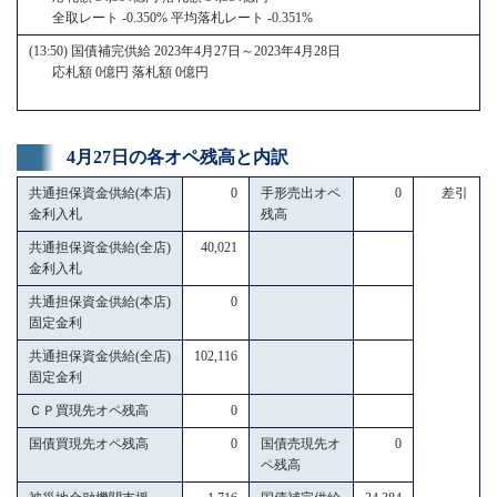
全取レート -0.350% 平均落札レート -0.351%
(13:50) 国債補完供給 2023年4月27日～2023年4月28日
応札額 0億円 落札額 0億円
4月27日の各オペ残高と内訳
共通担保資金供給(本店)
0
手形売出オペ
0
差引
金利入札
残高
共通担保資金供給(全店)
40,021
金利入札
共通担保資金供給(本店)
0
固定金利
共通担保資金供給(全店)
102,116
固定金利
ＣＰ買現先オペ残高
0
国債買現先オペ残高
0
国債売現先オ
0
ペ残高