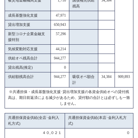
被災地金融機関支援
1,716
国債補完供給
34,384
残高
成長基盤強化支援
47,971
貸出増加支援
650,943
新型コロナ企業金融支
57,296
援特別
気候変動対応支援
44,214
供給オペ残高合計
944,277
貸出残高(推定)
0
供給額残高合計
944,277
吸収オペ額合
34,384
909,893
計
※共通担保・成長基盤強化支援･貸出増加支援の各資金供給オペの貸付残
高は、期日前返済による減少があるため、貸付額の合計とは必ずしも一致
しません。
共通担保資金供給(全店･金利入
共通担保資金供給(本店･金利入札方
札方式)
式)
４０,０２１
０