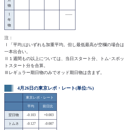
物
1
------
年
物
注：
Ⅰ「平均｣はいずれも加重平均。但し最低最高が空欄の場合は
一本出合い。
Ⅱ１週間もの以上については、当日スタート分、トム･スポッ
トスタート分を合算。
Ⅲレギュラー期日物のみでオッド期日物は含まず。
4月26日の東京レポ・レート(単位:%)
東京レポ・レート
平均
前日比
翌日物
-0.103
+0.003
トムネ
-0.127
-0.007