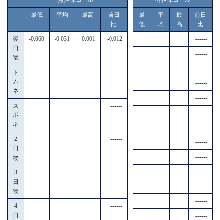
最低
平均
最高
前日
最
平
最
前日
比
低
均
高
比
翌
-0.060
-0.031
0.001
-0.012
------
日
------
物
------
ト
------
ム
------
ネ
------
ス
------
------
ポ
ネ
------
2
------
------
日
------
物
------
3
------
日
------
物
------
4
------
日
------