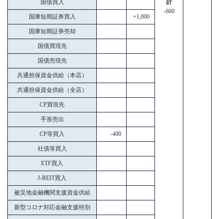
国債買入
計
-600
国庫短期証券買入
+1,000
国庫短期証券売却
国債買現先
国債売現先
共通担保資金供給（本店）
共通担保資金供給（全店）
CP買現先
手形売出
CP等買入
-400
社債等買入
ETF買入
J-REIT買入
被災地金融機関支援資金供給
新型コロナ対応金融支援特別