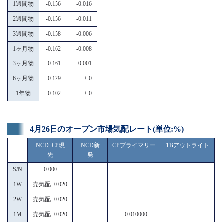
1週間物
-0.156
-0.016
2週間物
-0.156
-0.011
3週間物
-0.158
-0.006
1ヶ月物
-0.162
-0.008
3ヶ月物
-0.161
-0.001
6ヶ月物
-0.129
± 0
1年物
-0.102
± 0
4月26日のオープン市場気配レート(単位:%)
NCD･CP現
NCD新
CPプライマリー
TBアウトライト
先
発
S/N
0.000
1W
売気配 -0.020
2W
売気配 -0.020
1M
売気配 -0.020
------
+0.010000