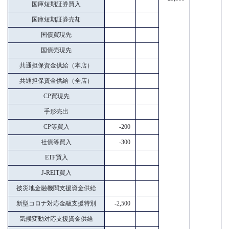
国庫短期証券買入
国庫短期証券売却
国債買現先
国債売現先
共通担保資金供給（本店）
共通担保資金供給（全店）
CP買現先
手形売出
CP等買入
-200
社債等買入
-300
ETF買入
J-REIT買入
被災地金融機関支援資金供給
新型コロナ対応金融支援特別
-2,500
気候変動対応支援資金供給