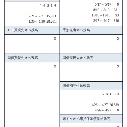
5/17～ 5/17 0.
４４,２１４
8/19～ 8/19 381.
11/18～11/18 93.
7/21～ 7/21 15,953.
2/17～ 2/17 346.
1/30～ 1/30 28,261.
ＣＰ買現先オペ残高
手形売出オペ残高
０
０
国債買現先オペ残高
国債売現先オペ残高
０
０
国債補完供給残高
２６,６８９
4/26～ 4/27 26,689.
4/26～ 4/27 0.
米ドルオペ用担保国債供給残高