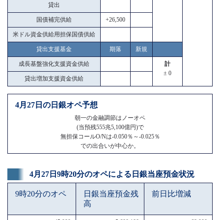
貸出
国債補完供給
+26,500
米ドル資金供給用担保国債供給
貸出支援基金
期落
新規
成長基盤強化支援資金供給
計
± 0
貸出増加支援資金供給
4月27日の日銀オペ予想
朝一の金融調節はノーオペ
(当預残555兆5,100億円)で
無担保コールO/Nは-0.050％～-0.025％
での出合いが中心か。
4月27日9時20分のオペによる日銀当座預金状況
9時20分のオペ
日銀当座預金残
前日比増減
高