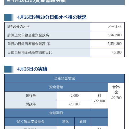
■ 4月26日の資金需給実績
4月26日9時20分日銀オペ後の状況
9時20分のオペ
ノーオペ
計算上の日銀当座預金残高
5,560,900
前日の日銀当座預金残高-①
5,554,800
日銀当座預金残高増減前日比
+6,100
4月26日の実績
当座預金増減
資金需給
合計-
②
銀行券
-2,000
計
-22,700
-22,100
財政等
-20,100
金融調節
除く貸出支援基金
期落
新規