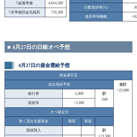
└
超過準備
4,814,300
日数進捗率(%)
3
└
非準備預金先残高
716,200
進捗率乖離幅
+62
■ 4月27日の日銀オペ予想
4月27日の資金需給予想
資金過不足
資金需給予想
合計
+23,000
銀行券
-2,900
計
-500
財政等
+2,400
オペ確定分
除く貸出支援基金
期落
新規
国債買入
計
+23,500