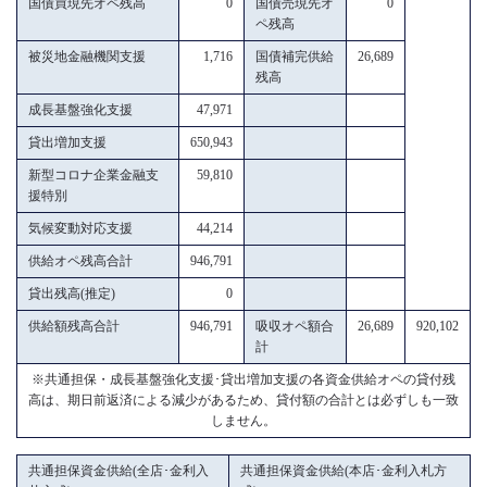
国債買現先オペ残高
0
国債売現先オ
0
ペ残高
被災地金融機関支援
1,716
国債補完供給
26,689
残高
成長基盤強化支援
47,971
貸出増加支援
650,943
新型コロナ企業金融支
59,810
援特別
気候変動対応支援
44,214
供給オペ残高合計
946,791
貸出残高(推定)
0
供給額残高合計
946,791
吸収オペ額合
26,689
920,102
計
※共通担保・成長基盤強化支援･貸出増加支援の各資金供給オペの貸付残
高は、期日前返済による減少があるため、貸付額の合計とは必ずしも一致
しません。
共通担保資金供給(全店･金利入
共通担保資金供給(本店･金利入札方