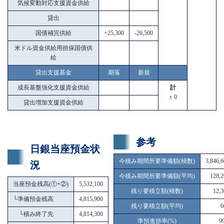
気候変動対応支援資金供給
貸出
国債補完供給
+25,300
-26,500
米ドル資金供給用担保国債供
給
貸出支援基金
期落
新規
成長基盤強化支援資金供給
計
± 0
貸出増加支援資金供給
参考
日銀当座預金状
今積み期間所要準備額(積数)
3,846,
況
今積み期間所要準備額(平均)
128,2
当座預金残高(①+②)
5,532,100
残り要積立額(積数)
12,3
└
準備預金残高
4,815,900
残り要積立額(平均)
6
└
積み終了先
4,814,300
準預進捗率(%)
9