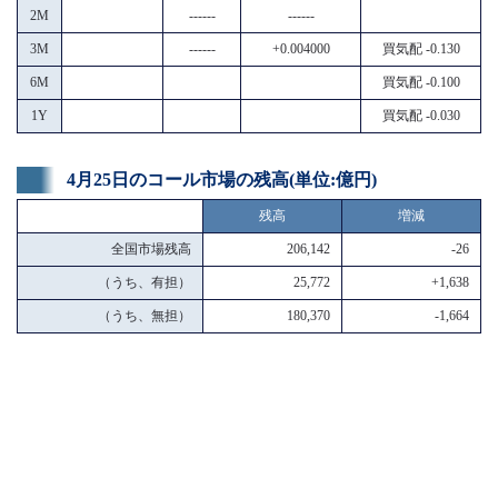
2M
------
------
3M
------
+0.004000
買気配 -0.130
6M
買気配 -0.100
1Y
買気配 -0.030
4月25日のコール市場の残高(単位:億円)
残高
増減
全国市場残高
206,142
-26
（うち、有担）
25,772
+1,638
（うち、無担）
180,370
-1,664