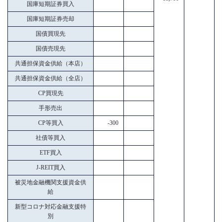
国庫短期証券買入
国庫短期証券売却
国債買現先
国債売現先
共通担保資金供給（本店）
共通担保資金供給（全店）
CP買現先
手形売出
CP等買入
-300
社債等買入
ETF買入
J-REIT買入
被災地金融機関支援資金供
給
新型コロナ対応金融支援特
別