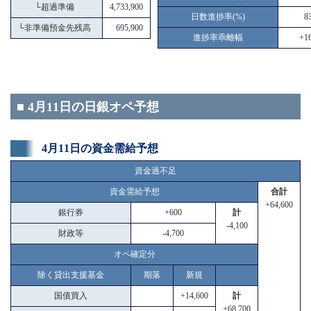
└
超過準備
4,733,900
日数進捗率(%)
8
└
非準備預金先残高
695,900
進捗率乖離幅
+16
■ 4月11日の日銀オペ予想
4月11日の資金需給予想
資金過不足
資金需給予想
合計
+64,600
銀行券
+600
計
-4,100
財政等
-4,700
オペ確定分
除く貸出支援基金
期落
新規
国債買入
+14,600
計
+68,700