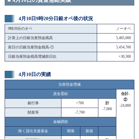
■ 4月10日の資金需給実績
4月10日9時20分日銀オペ後の状況
9時20分のオペ
ノーオペ
計算上の日銀当座預金残高
5,485,000
前日の日銀当座預金残高-①
5,454,700
日銀当座預金残高増減前日比
+30,300
4月10日の実績
当座預金増減
資金需給
合計-
②
銀行券
+700
計
-24,800
-7,000
財政等
-7,700
金融調節
除く貸出支援基金
期落
新規