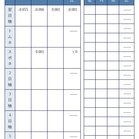
比
低
均
高
比
翌
-0.055
-0.006
0.001
-0.001
------
日
------
物
------
ト
------
ム
------
ネ
------
ス
0.001
± 0
------
ポ
ネ
------
2
------
------
日
------
物
------
3
------
日
------
物
------
4
------
日
------
物
------
5
------