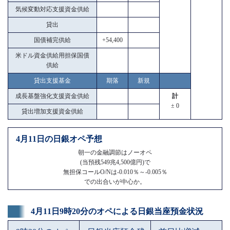
気候変動対応支援資金供給
貸出
国債補完供給
+54,400
米ドル資金供給用担保国債
供給
貸出支援基金
期落
新規
成長基盤強化支援資金供給
計
± 0
貸出増加支援資金供給
4月11日の日銀オペ予想
朝一の金融調節はノーオペ
(当預残549兆4,500億円)で
無担保コールO/Nは-0.010％～-0.005％
での出合いが中心か。
4月11日9時20分のオペによる日銀当座預金状況