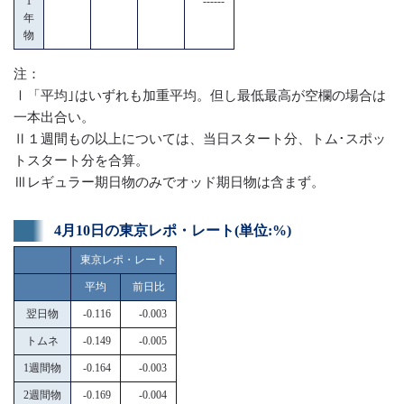
1
------
年
物
注：
Ⅰ「平均｣はいずれも加重平均。但し最低最高が空欄の場合は
一本出合い。
Ⅱ１週間もの以上については、当日スタート分、トム･スポッ
トスタート分を合算。
Ⅲレギュラー期日物のみでオッド期日物は含まず。
4月10日の東京レポ・レート(単位:%)
東京レポ・レート
平均
前日比
翌日物
-0.116
-0.003
トムネ
-0.149
-0.005
1週間物
-0.164
-0.003
2週間物
-0.169
-0.004