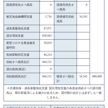
国債買現先オペ残高
0
国債売現先オ
0
ペ残高
被災地金融機関支援
1,716
国債補完供給
54,543
残高
成長基盤強化支援
47,971
貸出増加支援
650,943
新型コロナ企業金融支
59,810
援特別
気候変動対応支援
44,214
供給オペ残高合計
944,151
貸出残高(推定)
0
供給額残高合計
944,151
吸収オペ額合
54,543
889,608
計
※共通担保・成長基盤強化支援･貸出増加支援の各資金供給オペの貸付残
高は、期日前返済による減少があるため、貸付額の合計とは必ずしも一致
しません。