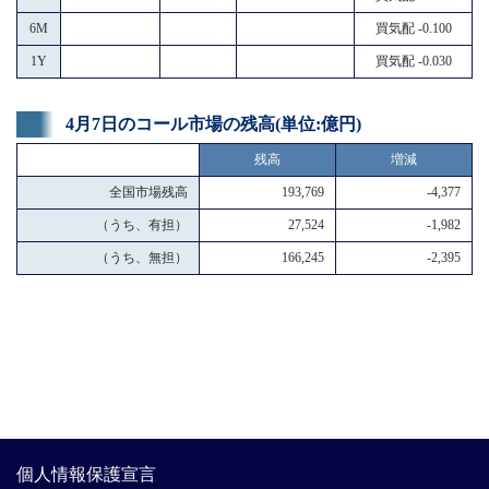
6M
買気配 -0.100
1Y
買気配 -0.030
4月7日のコール市場の残高(単位:億円)
残高
増減
全国市場残高
193,769
-4,377
（うち、有担）
27,524
-1,982
（うち、無担）
166,245
-2,395
個人情報保護宣言