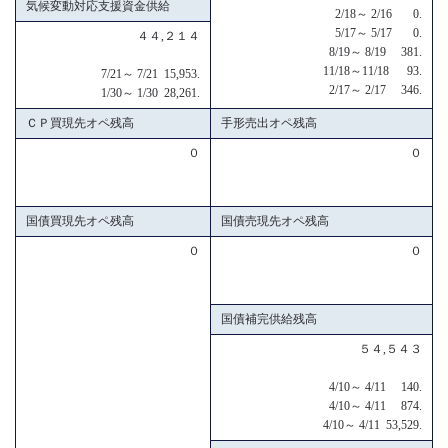
気候変動対応支援資金供給
2/18～ 2/16 0.
5/17～ 5/17 0.
４４,２１４
8/19～ 8/19 381.
11/18～11/18 93.
7/21～ 7/21 15,953.
2/17～ 2/17 346.
1/30～ 1/30 28,261.
ＣＰ買現先オペ残高
手形売出オペ残高
０
０
国債買現先オペ残高
国債売現先オペ残高
０
０
国債補完供給残高
５４,５４３
4/10～ 4/11 140.
4/10～ 4/11 874.
4/10～ 4/11 53,529.