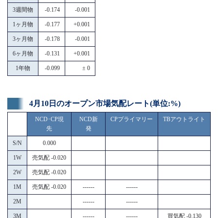
3週間物
-0.174
-0.001
1ヶ月物
-0.177
+0.001
3ヶ月物
-0.178
-0.001
6ヶ月物
-0.131
+0.001
1年物
-0.099
± 0
4月10日のオープン市場気配レート(単位:%)
NCD･CP現
NCD新
CPプライマリー
TBアウトライト
先
発
S/N
0.000
1W
売気配 -0.020
2W
売気配 -0.020
1M
売気配 -0.020
------
------
2M
------
------
3M
------
------
買気配 -0.130