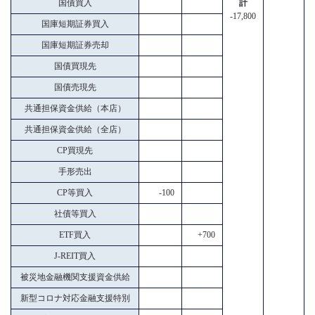
国債買入
計
-17,800
国庫短期証券買入
国庫短期証券売却
国債買現先
国債売現先
共通担保資金供給（本店）
共通担保資金供給（全店）
CP買現先
手形売出
CP等買入
-100
社債等買入
ETF買入
+700
J-REIT買入
被災地金融機関支援資金供給
新型コロナ対応金融支援特別