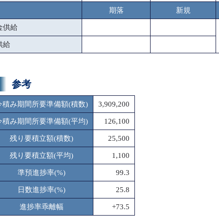
期落
新規
金供給
供給
参考
今積み期間所要準備額(積数)
3,909,200
今積み期間所要準備額(平均)
126,100
残り要積立額(積数)
25,500
残り要積立額(平均)
1,100
準預進捗率(%)
99.3
日数進捗率(%)
25.8
進捗率乖離幅
+73.5