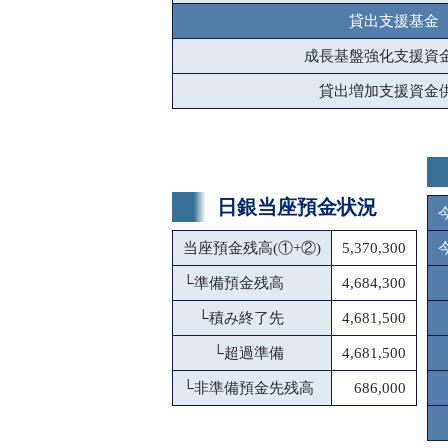
貸出支援基金
成長基盤強化支援資
貸出増加支援資金
日銀当座預金状況
当座預金残高(①+②)
5,370,300
└
準備預金残高
4,684,300
└
積み終了先
4,681,500
└
超過準備
4,681,500
└
非準備預金先残高
686,000