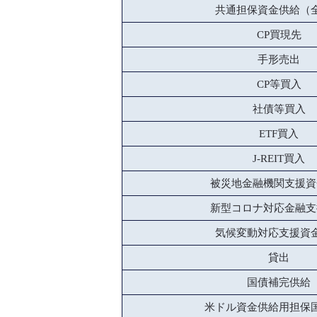
共通担保資金供給（
CP買現先
手形売出
CP等買入
社債等買入
ETF買入
J-REIT買入
被災地金融機関支援資
新型コロナ対応金融支
気候変動対応支援資
貸出
国債補完供給
米ドル資金供給用担保