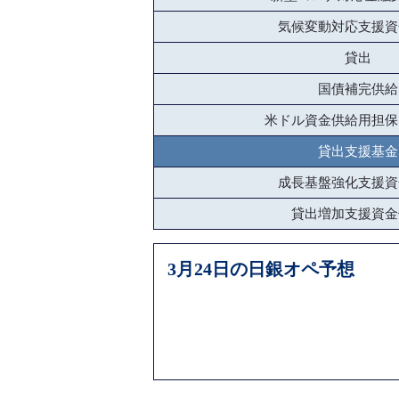
気候変動対応支援資
貸出
国債補完供給
米ドル資金供給用担保
貸出支援基金
成長基盤強化支援資
貸出増加支援資金
3月24日の日銀オペ予想