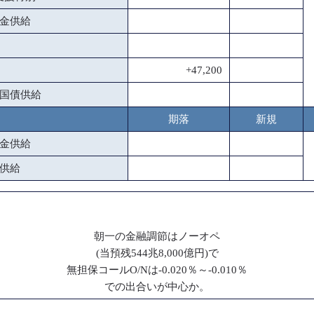
金供給
+47,200
国債供給
期落
新規
金供給
供給
朝一の金融調節はノーオペ
(当預残544兆8,000億円)で
無担保コールO/Nは-0.020％～-0.010％
での出合いが中心か。