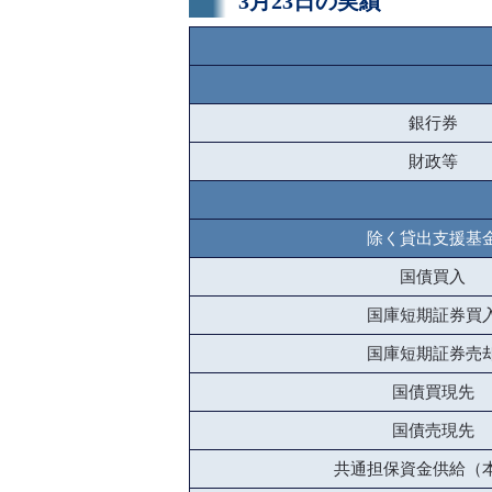
3月23日の実績
銀行券
財政等
除く貸出支援基
国債買入
国庫短期証券買
国庫短期証券売
国債買現先
国債売現先
共通担保資金供給（