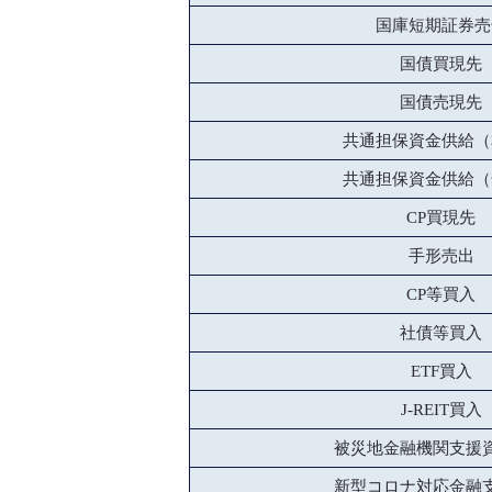
国庫短期証券売
国債買現先
国債売現先
共通担保資金供給（
共通担保資金供給（
CP買現先
手形売出
CP等買入
社債等買入
ETF買入
J-REIT買入
被災地金融機関支援
新型コロナ対応金融