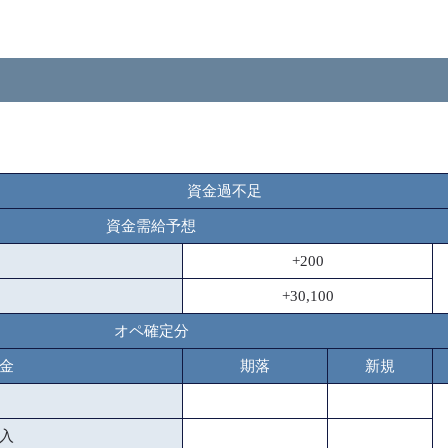
資金過不足
資金需給予想
+200
+30,100
オペ確定分
金
期落
新規
入