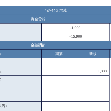
当座預金増減
資金需給
-1,000
+15,900
金融調節
金
期落
新規
入
+1,000
却
本店）