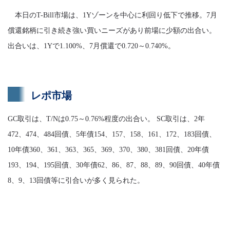
本日のT-Bill市場は、1Yゾーンを中心に利回り低下で推移。7月
償還銘柄に引き続き強い買いニーズがあり前場に少額の出合い。
出合いは、1Yで1.100%、7月償還で0.720～0.740%。
レポ市場
GC取引は、T/Nは0.75～0.76%程度の出合い。 SC取引は、2年
472、474、484回債、5年債154、157、158、161、172、183回債、
10年債360、361、363、365、369、370、380、381回債、20年債
193、194、195回債、30年債62、86、87、88、89、90回債、40年債
8、9、13回債等に引合いが多く見られた。