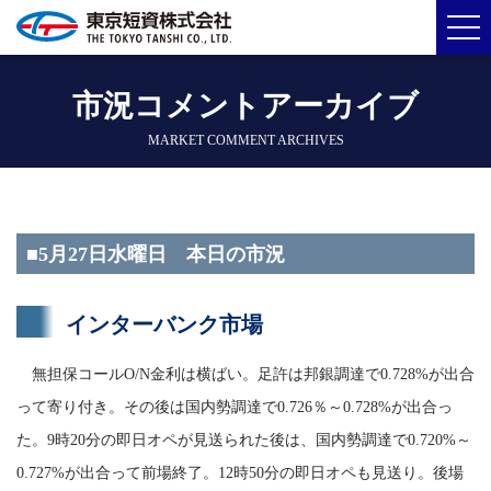
市況コメントアーカイブ
MARKET COMMENT ARCHIVES
■5月27日水曜日 本日の市況
インターバンク市場
無担保コールO/N金利は横ばい。足許は邦銀調達で0.728%が出合
って寄り付き。その後は国内勢調達で0.726％～0.728%が出合っ
た。9時20分の即日オペが見送られた後は、国内勢調達で0.720%～
0.727%が出合って前場終了。12時50分の即日オペも見送り。後場