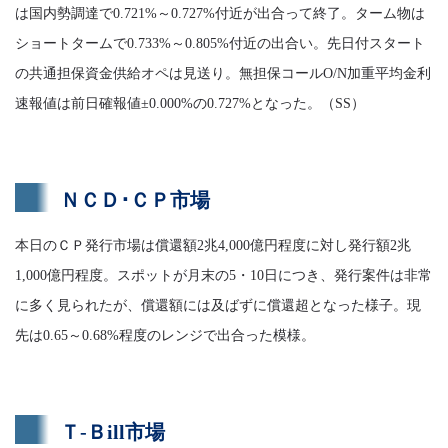
は国内勢調達で0.721%～0.727%付近が出合って終了。ターム物は
ショートタームで0.733%～0.805%付近の出合い。先日付スタート
の共通担保資金供給オペは見送り。無担保コールO/N加重平均金利
速報値は前日確報値±0.000%の0.727%となった。（SS）
ＮＣＤ･ＣＰ市場
本日のＣＰ発行市場は償還額2兆4,000億円程度に対し発行額2兆
1,000億円程度。スポットが月末の5・10日につき、発行案件は非常
に多く見られたが、償還額には及ばずに償還超となった様子。現
先は0.65～0.68%程度のレンジで出合った模様。
Ｔ-Ｂill市場