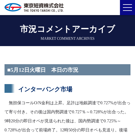
市況コメントアーカイブ
MARKET COMMENT ARCHIVES
■5月12日火曜日 本日の市況
インターバンク市場
無担保コールO/N金利は上昇。足許は地銀調達で0.727%が出合っ
て寄り付き。その後は国内勢調達で0.727％～0.728%が出合った。
9時20分の即日オペが見送られた後は、国内勢調達で0.725%～
0.728%が出合って前場終了。12時50分の即日オペも見送り。後場