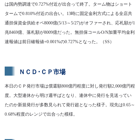
は国内勢調達で0.727%付近が出合って終了。ターム物はショート
タームで0.810%付近の出合い。13時に固定金利方式による全店共
通担保資金供給オペ8000億(5/13～5/27)がオファーされ、応札額が1
兆8469億、落札額が8009億だった。無担保コールO/N加重平均金利
速報値は前日確報値+0.001%の0.727%となった。（SS）
ＮＣＤ･ＣＰ市場
本日のＣＰ発行市場は償還額800億円程度に対し発行額2,000億円程
度。大型連休から明け週半ばとなり、連休中に発行を見送ってい
たのか新規発行が多数見られて発行超となった様子。現先は0.65～
0.68%程度のレンジで出合った模様。