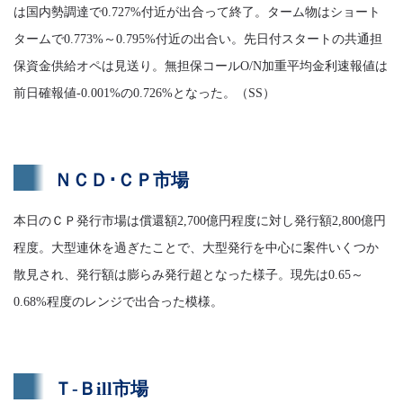
は国内勢調達で0.727%付近が出合って終了。ターム物はショート
タームで0.773%～0.795%付近の出合い。先日付スタートの共通担
保資金供給オペは見送り。無担保コールO/N加重平均金利速報値は
前日確報値-0.001%の0.726%となった。（SS）
ＮＣＤ･ＣＰ市場
本日のＣＰ発行市場は償還額2,700億円程度に対し発行額2,800億円
程度。大型連休を過ぎたことで、大型発行を中心に案件いくつか
散見され、発行額は膨らみ発行超となった様子。現先は0.65～
0.68%程度のレンジで出合った模様。
Ｔ-Ｂill市場