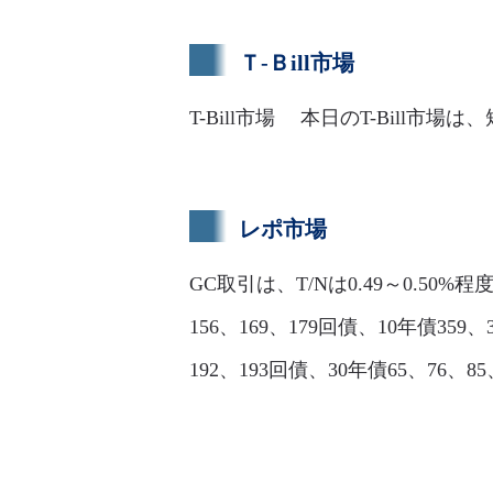
Ｔ-Ｂill市場
T-Bill市場 本日のT-Bill
レポ市場
GC取引は、T/Nは0.49～0.50%程
156、169、179回債、10年債359、3
192、193回債、30年債65、76