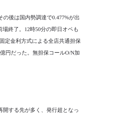
の後は国内勢調達で0.477%が出
前場終了。12時50分の即日オペも
に固定金利方式による全店共通担保
009億円だった。無担保コールO/N加
を再開する先が多く、発行超となっ