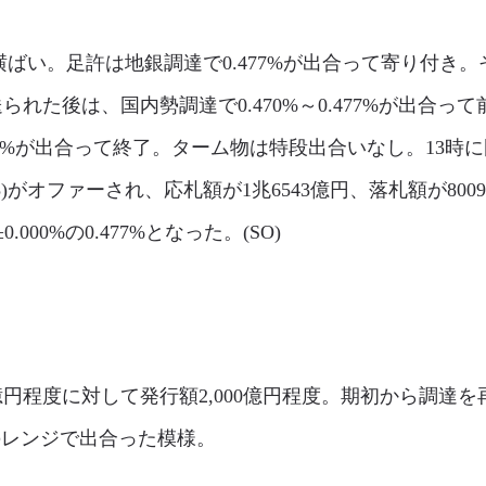
い。足許は地銀調達で0.477%が出合って寄り付き。そ
られた後は、国内勢調達で0.470%～0.477%が出合って
77%が出合って終了。ターム物は特段出合いなし。13時
0/15)がオファーされ、応札額が1兆6543億円、落札額が8
00%の0.477%となった。(SO)
億円程度に対して発行額2,000億円程度。期初から調達
度のレンジで出合った模様。