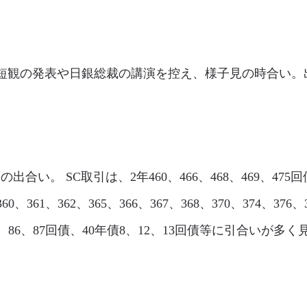
市場は、短観の発表や日銀総裁の講演を控え、様子見の時合い。出合
度の出合い。 SC取引は、2年460、466、468、469、475回
60、361、362、365、366、367、368、370、374、376
、85、86、87回債、40年債8、12、13回債等に引合いが多