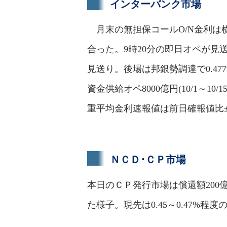
インターバンク市場
月末の無担保コールO/N金利は横ば
合った。9時20分の即日オペが見送
見送り。後場は邦銀勢調達で0.4
資金供給オペ8000億円(10/1～1
重平均金利速報値は前日確報値比±0.0
ＮＣＤ･ＣＰ市場
本日のＣＰ発行市場は償還額200
た様子。現先は0.45～0.47%程