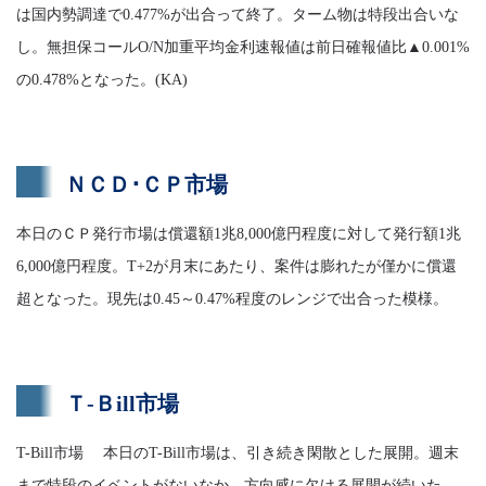
は国内勢調達で0.477%が出合って終了。ターム物は特段出合いな
し。無担保コールO/N加重平均金利速報値は前日確報値比▲0.001%
の0.478%となった。(KA)
ＮＣＤ･ＣＰ市場
本日のＣＰ発行市場は償還額1兆8,000億円程度に対して発行額1兆
6,000億円程度。T+2が月末にあたり、案件は膨れたが僅かに償還
超となった。現先は0.45～0.47%程度のレンジで出合った模様。
Ｔ-Ｂill市場
T-Bill市場 本日のT-Bill市場は、引き続き閑散とした展開。週末
まで特段のイベントがないなか、方向感に欠ける展開が続いた。