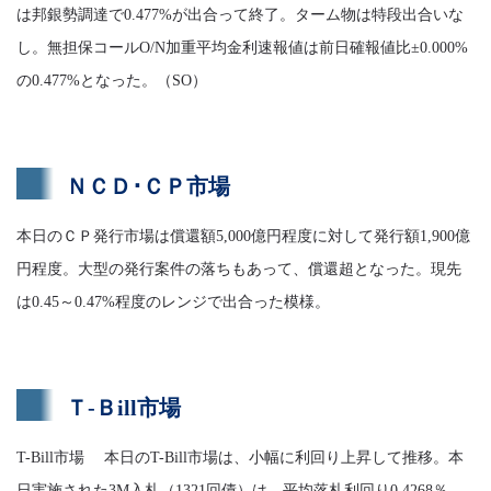
は邦銀勢調達で0.477%が出合って終了。ターム物は特段出合いな
し。無担保コールO/N加重平均金利速報値は前日確報値比±0.000%
の0.477%となった。（SO）
ＮＣＤ･ＣＰ市場
本日のＣＰ発行市場は償還額5,000億円程度に対して発行額1,900億
円程度。大型の発行案件の落ちもあって、償還超となった。現先
は0.45～0.47%程度のレンジで出合った模様。
Ｔ-Ｂill市場
T-Bill市場 本日のT-Bill市場は、小幅に利回り上昇して推移。本
日実施された3M入札（1321回債）は、平均落札利回り0.4268％