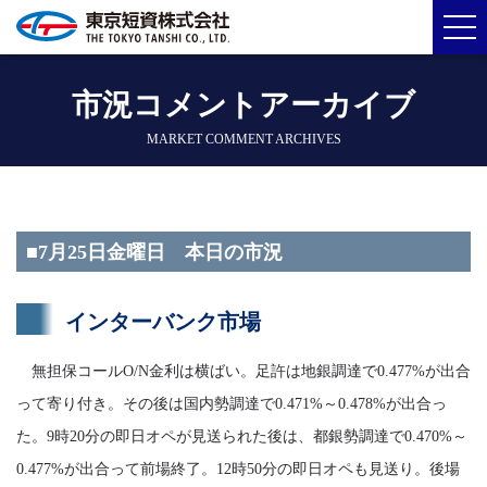
市況コメントアーカイブ
MARKET COMMENT ARCHIVES
■7月25日金曜日 本日の市況
インターバンク市場
無担保コールO/N金利は横ばい。足許は地銀調達で0.477%が出合
って寄り付き。その後は国内勢調達で0.471%～0.478%が出合っ
た。9時20分の即日オペが見送られた後は、都銀勢調達で0.470%～
0.477%が出合って前場終了。12時50分の即日オペも見送り。後場