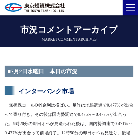
市況コメントアーカイブ
MARKET COMMENT ARCHIVES
■7月2日水曜日 本日の市況
インターバンク市場
無担保コールO/N金利は横ばい。足許は地銀調達で0.477%が出合
って寄り付き。その後は国内勢調達で0.475%～0.477%が出合っ
た。9時20分の即日オペが見送られた後は、国内勢調達で0.471%～
0.477%が出合って前場終了。12時50分の即日オペも見送り。後場