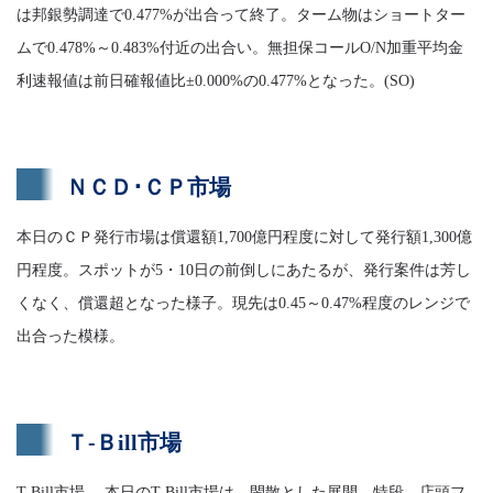
は邦銀勢調達で0.477%が出合って終了。ターム物はショートター
ムで0.478%～0.483%付近の出合い。無担保コールO/N加重平均金
利速報値は前日確報値比±0.000%の0.477%となった。(SO)
ＮＣＤ･ＣＰ市場
本日のＣＰ発行市場は償還額1,700億円程度に対して発行額1,300億
円程度。スポットが5・10日の前倒しにあたるが、発行案件は芳し
くなく、償還超となった様子。現先は0.45～0.47%程度のレンジで
出合った模様。
Ｔ-Ｂill市場
T-Bill市場 本日のT-Bill市場は、閑散とした展開。特段、店頭フ