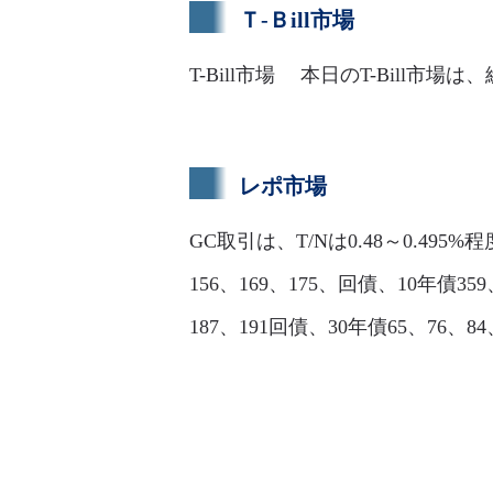
Ｔ-Ｂill市場
T-Bill市場 本日のT-Bil
レポ市場
GC取引は、T/Nは0.48～0.495%
156、169、175、回債、10年債359、
187、191回債、30年債65、76