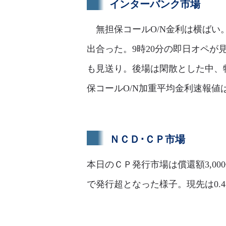
インターバンク市場
無担保コールO/N金利は横ばい。足
出合った。9時20分の即日オペが見
も見送り。後場は閑散とした中、特
保コールO/N加重平均金利速報値は前
ＮＣＤ･ＣＰ市場
本日のＣＰ発行市場は償還額3,0
で発行超となった様子。現先は0.4