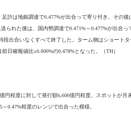
許は地銀調達で0.477%が出合って寄り付き。その後は国内
送られた後は、国内勢調達で0.471%～0.477%が出合っ
段出合いなくすべて終了した。ターム物はショートターム
日確報値比±0.000%の0.478%となった。（TH）
00億円程度に対して発行額6,600億円程度。スポットが
5～0.47%程度のレンジで出合った模様。