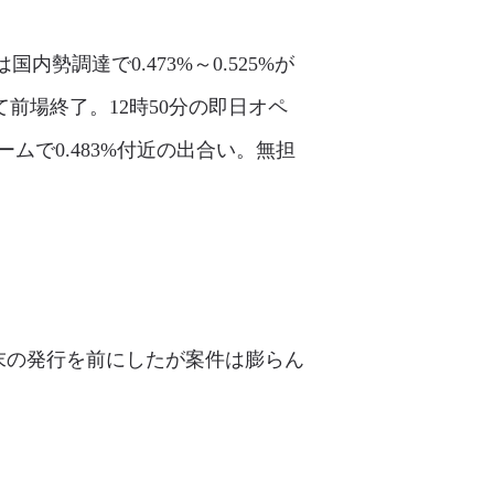
勢調達で0.473%～0.525%が
て前場終了。12時50分の即日オペ
で0.483%付近の出合い。無担
月末の発行を前にしたが案件は膨らん