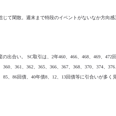
l市場は、総じて閑散。週末まで特段のイベントがないなか方
程度の出合い。 SC取引は、2年460、466、468、469、472回
360、361、362、365、366、367、368、370、374、3
、84、85、86回債、40年債8、12、13回債等に引合いが多