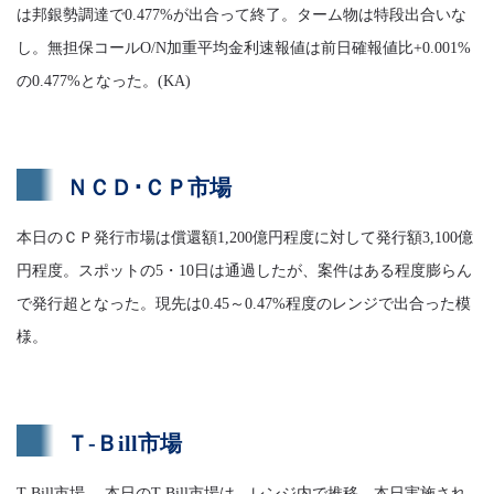
は邦銀勢調達で0.477%が出合って終了。ターム物は特段出合いな
し。無担保コールO/N加重平均金利速報値は前日確報値比+0.001%
の0.477%となった。(KA)
ＮＣＤ･ＣＰ市場
本日のＣＰ発行市場は償還額1,200億円程度に対して発行額3,100億
円程度。スポットの5・10日は通過したが、案件はある程度膨らん
で発行超となった。現先は0.45～0.47%程度のレンジで出合った模
様。
Ｔ-Ｂill市場
T-Bill市場 本日のT-Bill市場は、レンジ内で推移。本日実施され