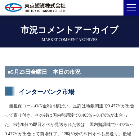
市況コメントアーカイブ
MARKET COMMENT ARCHIVES
■5月23日金曜日 本日の市況
インターバンク市場
無担保コールO/N金利は横ばい。足許は地銀調達で0.477%が出合
って寄り付き。その後は国内勢調達で0.465%～0.478%が出合っ
た。9時20分の即日オペが見送られた後は、国内勢調達で0.472%～
0.477%が出合って前場終了。12時50分の即日オペも見送り。後場