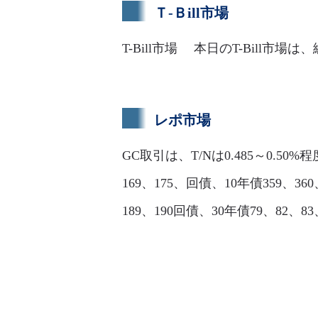
Ｔ-Ｂill市場
T-Bill市場 本日のT-Bill
レポ市場
GC取引は、T/Nは0.485～0.50%
169、175、回債、10年債359、360、
189、190回債、30年債79、82