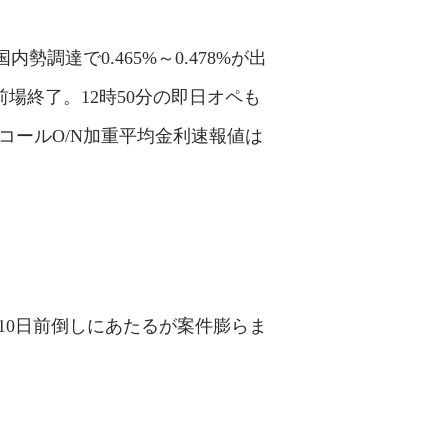
調達で0.465%～0.478%が出
前場終了。12時50分の即日オペも
コールO/N加重平均金利速報値は
・10日前倒しにあたるが案件膨らま