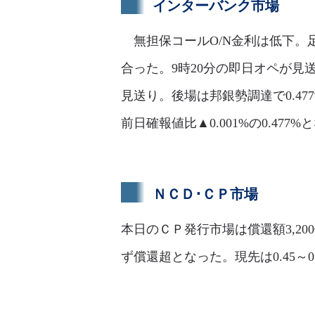
インターバンク市場
無担保コールO/N金利は低下。足許
合った。9時20分の即日オペが見送
見送り。後場は邦銀勢調達で0.4
前日確報値比▲0.001%の0.477%
ＮＣＤ･ＣＰ市場
本日のＣＰ発行市場は償還額3,20
ず償還超となった。現先は0.45～