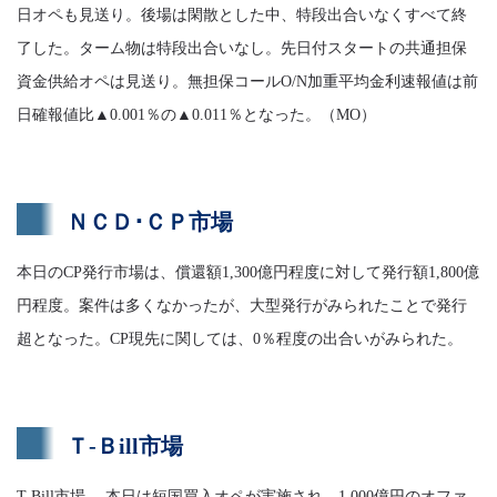
日オペも見送り。後場は閑散とした中、特段出合いなくすべて終
了した。ターム物は特段出合いなし。先日付スタートの共通担保
資金供給オペは見送り。無担保コールO/N加重平均金利速報値は前
日確報値比▲0.001％の▲0.011％となった。（MO）
ＮＣＤ･ＣＰ市場
本日のCP発行市場は、償還額1,300億円程度に対して発行額1,800億
円程度。案件は多くなかったが、大型発行がみられたことで発行
超となった。CP現先に関しては、0％程度の出合いがみられた。
Ｔ-Ｂill市場
T-Bill市場 本日は短国買入オペが実施され、1,000億円のオファ