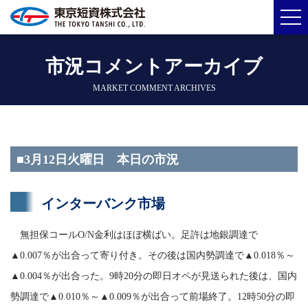
市況コメントアーカイブ
MARKET COMMENT ARCHIVES
■3月12日火曜日 本日の市況
インターバンク市場
無担保コールO/N金利はほぼ横ばい。足許は地銀調達で
▲0.007％が出合って寄り付き。その後は国内勢調達で▲0.018％～
▲0.004％が出合った。9時20分の即日オペが見送られた後は、国内
勢調達で▲0.010％～▲0.009％が出合って前場終了。12時50分の即