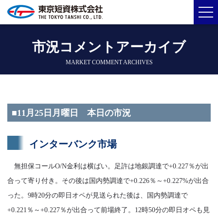
市況コメントアーカイブ
MARKET COMMENT ARCHIVES
■11月25日月曜日 本日の市況
インターバンク市場
無担保コールO/N金利は横ばい。足許は地銀調達で+0.227％が出
合って寄り付き。その後は国内勢調達で+0.226％～+0.227%が出合
った。9時20分の即日オペが見送られた後は、国内勢調達で
+0.221％～+0.227％が出合って前場終了。12時50分の即日オペも見