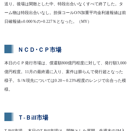
送り。後場は閑散とした中、特段出合いなくすべて終了した。タ
ーム物は特段出合いなし。担保コールO/N加重平均金利速報値は前
日確報値±0.000％の+0.227％となった。（MY）
ＮＣＤ･ＣＰ市場
本日のＣＰ発行市場は、償還額800億円程度に対して、発行額3,000
億円程度。11月の最終週に入り、案件は膨らんで発行超となった
様子。Ｓ/Ｎ現先については0.20～0.23%程度のレンジで出合った模
様。
Ｔ-Ｂill市場
T-Bill市場 本日のT-Bill市場は、閑散とした展開。先週末の3M入