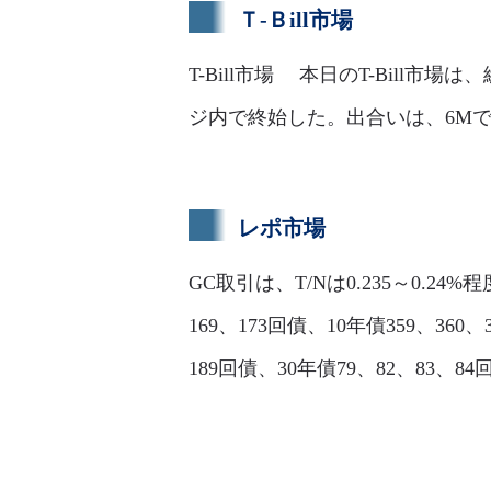
Ｔ-Ｂill市場
T-Bill市場 本日のT-Bil
ジ内で終始した。出合いは、6Mで0.21
レポ市場
GC取引は、T/Nは0.235～0.24%
169、173回債、10年債359、360、3
189回債、30年債79、82、83、