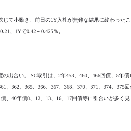
l市場は、総じて小動き。前日の1Y入札が無難な結果に終わ
、1Yで0.42～0.425％。
程度の出合い。 SC取引は、2年453、460、466回債、5年債146
61、362、365、366、367、368、370、371、374、375
84回債、40年債8、12、13、16、17回債等に引合いが多く