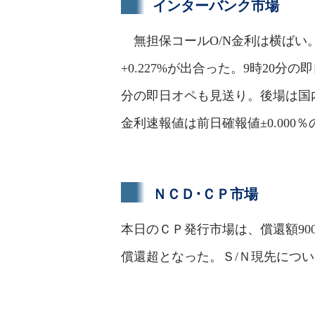
インターバンク市場
無担保コールO/N金利は横ばい。足
+0.227%が出合った。9時20分の
分の即日オペも見送り。後場は国内
金利速報値は前日確報値±0.000％
ＮＣＤ･ＣＰ市場
本日のＣＰ発行市場は、償還額90
償還超となった。Ｓ/Ｎ現先について