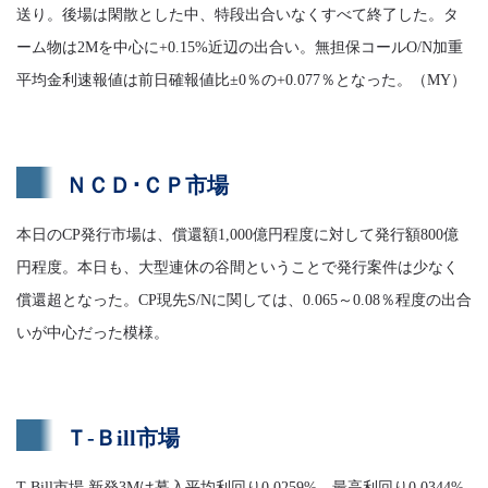
送り。後場は閑散とした中、特段出合いなくすべて終了した。タ
ーム物は2Mを中心に+0.15%近辺の出合い。無担保コールO/N加重
平均金利速報値は前日確報値比±0％の+0.077％となった。（MY）
ＮＣＤ･ＣＰ市場
本日のCP発行市場は、償還額1,000億円程度に対して発行額800億
円程度。本日も、大型連休の谷間ということで発行案件は少なく
償還超となった。CP現先S/Nに関しては、0.065～0.08％程度の出合
いが中心だった模様。
Ｔ-Ｂill市場
T-Bill市場 新発3Mは募入平均利回り0.0259%、最高利回り0.0344%