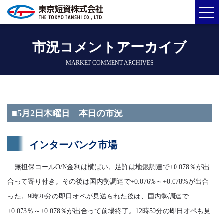
市況コメントアーカイブ
MARKET COMMENT ARCHIVES
■5月2日木曜日 本日の市況
インターバンク市場
無担保コールO/N金利は横ばい。足許は地銀調達で+0.078％が出
合って寄り付き。その後は国内勢調達で+0.076%～+0.078%が出合
った。9時20分の即日オペが見送られた後は、国内勢調達で
+0.073％～+0.078％が出合って前場終了。12時50分の即日オペも見