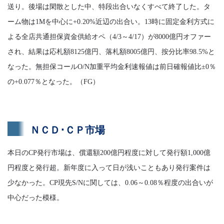
送り。後場は閑散とした中、特段出合いなくすべて終了した。タ
ーム物は1Mを中心に+0.20%近辺の出合い。13時に固定金利方式に
よる全店共通担保資金供給オペ（4/3～4/17）が8000億円オファー
され、結果は応札額8125億円、落札額8005億円、按分比率98.5%と
なった。無担保コールO/N加重平均金利速報値は前日確報値比±0％
の+0.077％となった。（FG）
ＮＣＤ･ＣＰ市場
本日のCP発行市場は、償還額200億円程度に対して発行額1,000億
円程度と発行超。新年度に入って日が浅いこともあり発行案件は
少なかった。CP現先S/Nに関しては、0.06～0.08％程度の出合いが
中心だった模様。