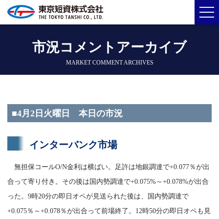
市況コメントアーカイブ
MARKET COMMENT ARCHIVES
■4月2日火曜日 本日の市況
インターバンク市場
無担保コールO/N金利は横ばい。足許は地銀調達で+0.077％が出
合って寄り付き。その後は国内勢調達で+0.075%～+0.078%が出合
った。9時20分の即日オペが見送られた後は、国内勢調達で
+0.075％～+0.078％が出合って前場終了。12時50分の即日オペも見