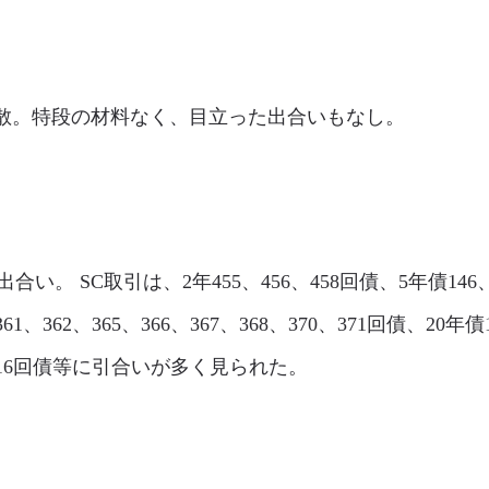
市場は閑散。特段の材料なく、目立った出合いもなし。
の出合い。 SC取引は、2年455、456、458回債、5年債146、1
361、362、365、366、367、368、370、371回債、20年
14、16回債等に引合いが多く見られた。