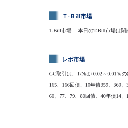
Ｔ-Ｂill市場
T-Bill市場 本日のT-Bill
レポ市場
GC取引は、T/Nは+0.02～0.01％
165、166回債、10年債359、360、
60、77、79、80回債、40年債