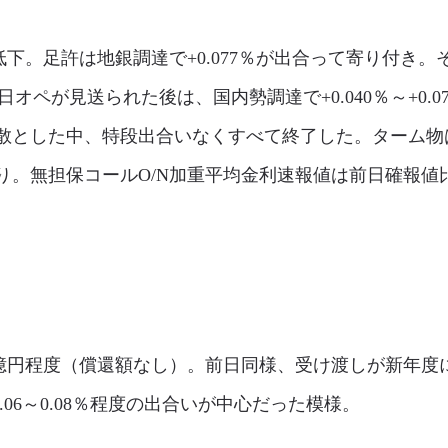
。足許は地銀調達で+0.077％が出合って寄り付き。その
即日オペが見送られた後は、国内勢調達で+0.040％～+0.
散とした中、特段出合いなくすべて終了した。ターム物
無担保コールO/N加重平均金利速報値は前日確報値比▲0.
00億円程度（償還額なし）。前日同様、受け渡しが新年
.06～0.08％程度の出合いが中心だった模様。