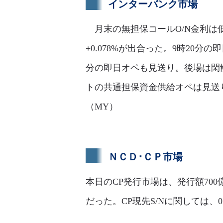
インターバンク市場
月末の無担保コールO/N金利は低下
+0.078%が出合った。9時20分の
分の即日オペも見送り。後場は閑
トの共通担保資金供給オペは見送り。
（MY）
ＮＣＤ･ＣＰ市場
本日のCP発行市場は、発行額7
だった。CP現先S/Nに関しては、0