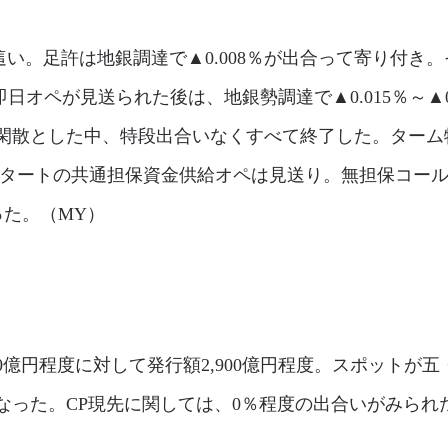
い。足許は地銀調達で▲0.008％が出合って寄り付き。そ
の即日オペが見送られた後は、地銀勢調達で▲0.015％～▲
閑散とした中、特段出合いなくすべて終了した。ターム物
付スタートの共通担保資金供給オペは見送り。無担保コール
なった。（MY）
00億円程度に対して発行額2,900億円程度。スポット
なった。CP現先に関しては、0％程度の出合いがみられ