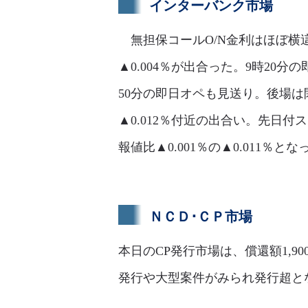
インターバンク市場
無担保コールO/N金利はほぼ横這
▲0.004％が出合った。9時20分
50分の即日オペも見送り。後場は
▲0.012％付近の出合い。先日
報値比▲0.001％の▲0.011％と
ＮＣＤ･ＣＰ市場
本日のCP発行市場は、償還額1,9
発行や大型案件がみられ発行超と