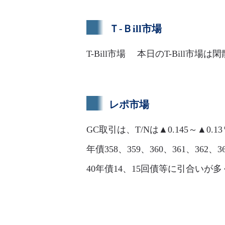
Ｔ-Ｂill市場
T-Bill市場 本日のT-Bill
レポ市場
GC取引は、T/Nは▲0.145～▲0.1
年債358、359、360、361、362、
40年債14、15回債等に引合いが