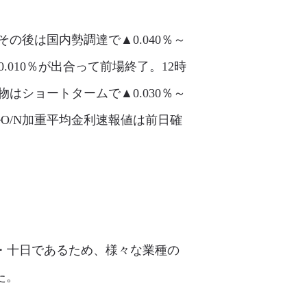
の後は国内勢調達で▲0.040％～
0.010％が出合って前場終了。12時
はショートタームで▲0.030％～
O/N加重平均金利速報値は前日確
が五・十日であるため、様々な業種の
た。